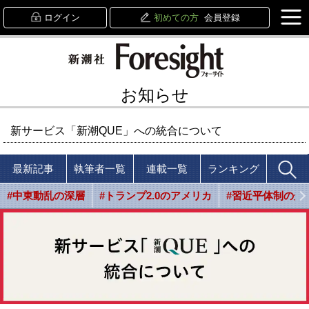
ログイン
初めての方
会員登録
お知らせ
新サービス「新潮QUE」への統合について
最新記事
執筆者一覧
連載一覧
ランキング
#中東動乱の深層
#トランプ2.0のアメリカ
#習近平体制の光