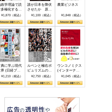
地政学理論で読
誰が日本を降伏
農業ビジネス
む多極化する世
させたか 原爆
界：トランプと
投下、ソ連参
¥1,870（税込）
¥1,100（税込）
¥1,848（税込）
RICSの挑戦
戦、そして聖断
(PHP新書)
古典に学ぶ現代
ルペンと極右ポ
ウンコノミクス
世界 (日経プレ
ピュリズムの時
(インターナシ
ミアシリーズ)
代：〈ヤヌス〉
ョナル新書)
¥1,210（税込）
¥2,750（税込）
¥1,045（税込）
の二つの顔