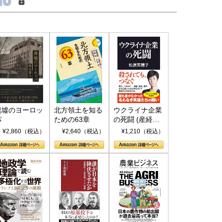
廃墟のヨーロッ
北方領土を知る
ウクライナ企業
パ
ための63章
の死闘 (産経セ
レクト S 039)
¥2,860（税込）
¥2,640（税込）
¥1,210（税込）