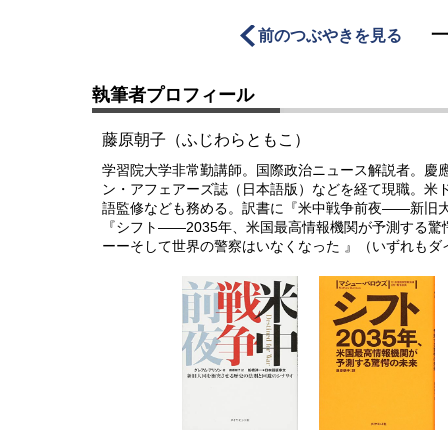
前のつぶやきを見る
執筆者プロフィール
藤原朝子（ふじわらともこ）
学習院大学非常勤講師。国際政治ニュース解説者。慶
ン・アフェアーズ誌（日本語版）などを経て現職。米
語監修なども務める。訳書に『米中戦争前夜――新旧
『シフト――2035年、米国最高情報機関が予測する
ーーそして世界の警察はいなくなった 』（いずれもダ