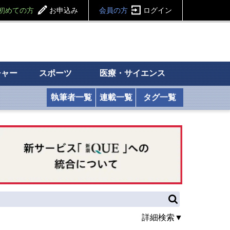
初めての方
お申込み
会員の方
ログイン
チャー
スポーツ
医療・サイエンス
執筆者一覧
連載一覧
タグ一覧
詳細検索▼