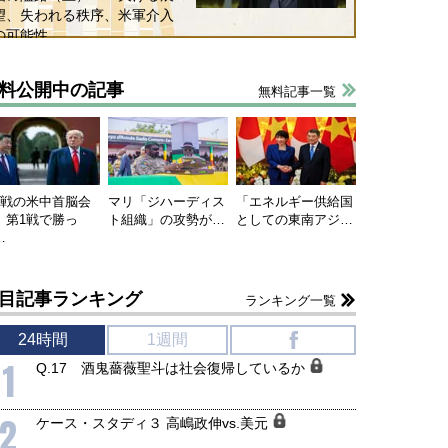
望、失われる秩序、米軍介入
の可能性
料公開中の記事
無料記事一覧
連戦の米中首脳会
マリ「ジハーディス
「エネルギー供給国
、第1戦で勝っ
ト組織」の攻勢が…
としての東南アジ…
…
目記事ランキング
ランキング一覧
24時間
1週間
f
1
Q.17 酒鬼薔薇聖斗は社会復帰しているか
2
ケース・スタディ３ 高嶋政伸vs.美元