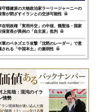
保守穏健派の大物政治家ラーリージャーニーの
殺害が閉ざすイランとの交渉可能性
李在明政権「実用外交」の中核、魏聖洛・国家
安保室長が異例の「自主派」批判
米軍のベネズエラ攻撃「沈黙のレーダー」で意
識される「中国本土」の脆弱性
村上拓哉：混沌のイラ
ン情勢
イラン現体制が迷い込んだ政
治の隘路（上）――欠ける展