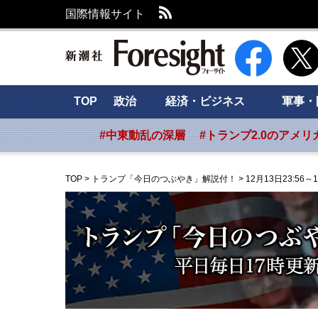
RSS
国際情報サイト
新潮社 Foresig
TOP
政治
経済・ビジネス
軍事・
#中東動乱の深層
#トランプ2.0のアメリ
TOP
>
トランプ「今日のつぶやき」解説付！
>
12月13日23:56～1