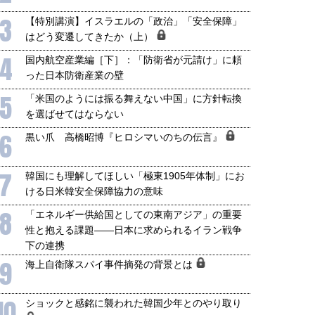
3
【特別講演】イスラエルの「政治」「安全保障」
はどう変遷してきたか（上）
4
国内航空産業編［下］：「防衛省が元請け」に頼
った日本防衛産業の壁
5
「米国のようには振る舞えない中国」に方針転換
を選ばせてはならない
6
黒い爪 高橋昭博『ヒロシマいのちの伝言』
7
韓国にも理解してほしい「極東1905年体制」にお
ける日米韓安全保障協力の意味
8
「エネルギー供給国としての東南アジア」の重要
性と抱える課題――日本に求められるイラン戦争
下の連携
9
海上自衛隊スパイ事件摘発の背景とは
10
ショックと感銘に襲われた韓国少年とのやり取り