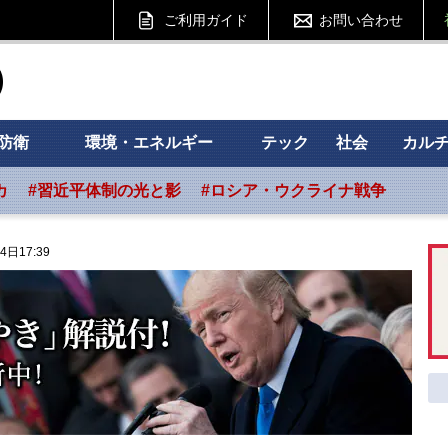
ご利用ガイド
お問い合わせ
ht フォーサイト
防衛
環境・エネルギー
テック
社会
カル
カ
#習近平体制の光と影
#ロシア・ウクライナ戦争
4日17:39