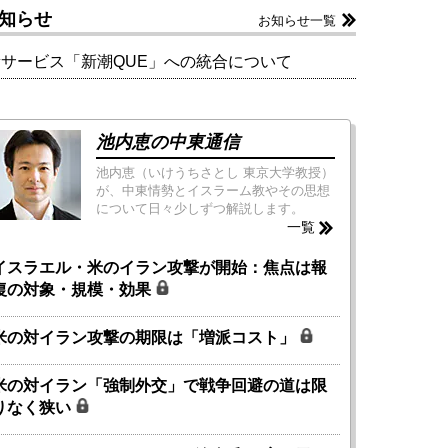
知らせ
お知らせ一覧
新サービス「新潮QUE」への統合について
池内恵の中東通信
池内恵（いけうちさとし 東京大学教授）
が、中東情勢とイスラーム教やその思想
について日々少しずつ解説します。
一覧
イスラエル・米のイラン攻撃が開始：焦点は報
復の対象・規模・効果
米の対イラン攻撃の期限は「増派コスト」
米の対イラン「強制外交」で戦争回避の道は限
りなく狭い