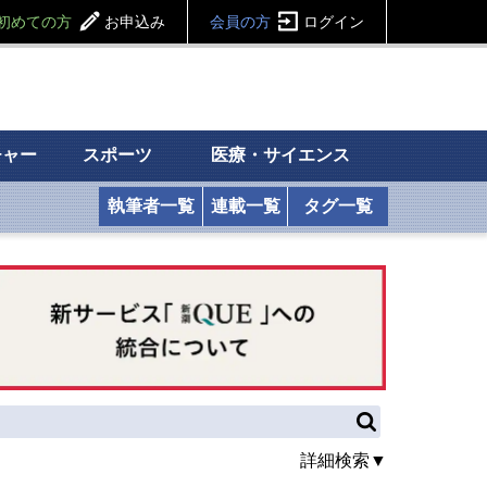
初めての方
お申込み
会員の方
ログイン
チャー
スポーツ
医療・サイエンス
執筆者一覧
連載一覧
タグ一覧
詳細検索▼