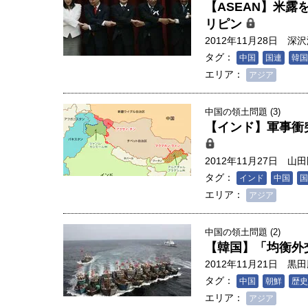
【ASEAN】米
リピン
2012年11月28日
深沢
タグ：
中国
国連
韓国
エリア：
アジア
中国の領土問題 (3)
【インド】軍事衝
2012年11月27日
山田
タグ：
インド
中国
国
エリア：
アジア
中国の領土問題 (2)
【韓国】「均衡外
2012年11月21日
黒田
タグ：
中国
朝鮮
歴史
エリア：
アジア