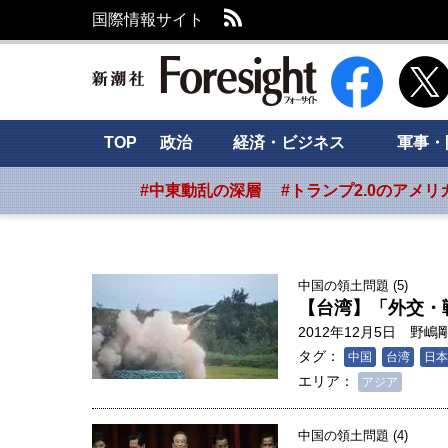
RSS
国際情報サイト
新潮社 Foresig
TOP
政治
経済・ビジネス
軍事・
#中東動乱の深層
#トランプ2.0のアメリ
中国の領土問題 (5)
【台湾】「外交・
2012年12月5日
野嶋
タグ：
中国
台湾
日本
エリア：
アジア
中国の領土問題 (4)