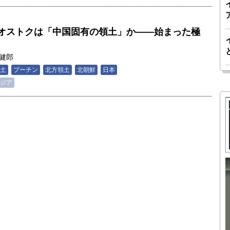
オストクは「中国固有の領土」か――始まった極
健郎
土
プーチン
北方領土
北朝鮮
日本
ジア
胎動するゲームチェンジャー「南鳥島レ
か 核融
アアース泥」――日米欧豪による新たな
後の「世
サプライチェーン｜中村謙太郎・東京大
院新領域
学エネルギー・資源フロンティアセンタ