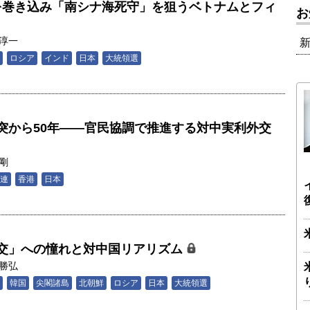
露を巻き込み「南シナ海死守」を狙うベトナムとフィ
お
淳一
ロシア
インド
日本
大統領選
突から50年――官民協調で推進する対中実利外交
剛
連
香港
日本
交」への憧れと対中国リアリズム
勝弘
韓国
尖閣諸島
北朝鮮
ロシア
日本
大統領選