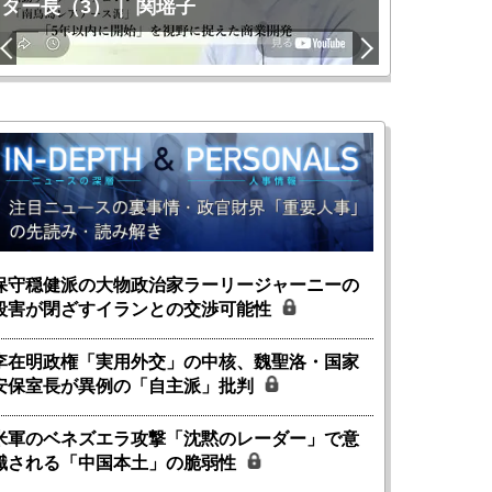
ター長（3）｜ 関瑶子
関瑶子
保守穏健派の大物政治家ラーリージャーニーの
殺害が閉ざすイランとの交渉可能性
李在明政権「実用外交」の中核、魏聖洛・国家
安保室長が異例の「自主派」批判
米軍のベネズエラ攻撃「沈黙のレーダー」で意
識される「中国本土」の脆弱性