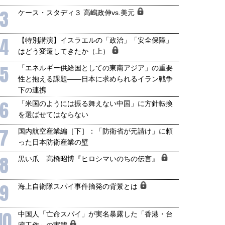
3
ケース・スタディ３ 高嶋政伸vs.美元
4
【特別講演】イスラエルの「政治」「安全保障」
はどう変遷してきたか（上）
5
「エネルギー供給国としての東南アジア」の重要
性と抱える課題――日本に求められるイラン戦争
下の連携
6
「米国のようには振る舞えない中国」に方針転換
を選ばせてはならない
7
国内航空産業編［下］：「防衛省が元請け」に頼
った日本防衛産業の壁
8
黒い爪 高橋昭博『ヒロシマいのちの伝言』
9
海上自衛隊スパイ事件摘発の背景とは
10
中国人「亡命スパイ」が実名暴露した「香港・台
湾工作」の実態