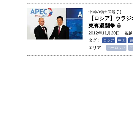
中国の領土問題 (1)
【ロシア】ウラジ
東奪還闘争
2012年11月20日
名越
タグ：
ロシア
中国
領
エリア：
ヨーロッパ
ア
人は「地上の太陽」を手にする
合発電の現在地――実現・普及
界像」｜江尻晶・東京大学大学