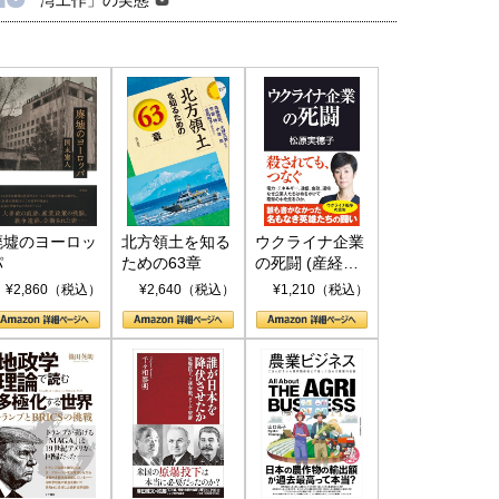
廃墟のヨーロッ
北方領土を知る
ウクライナ企業
パ
ための63章
の死闘 (産経セ
レクト S 039)
¥2,860（税込）
¥2,640（税込）
¥1,210（税込）