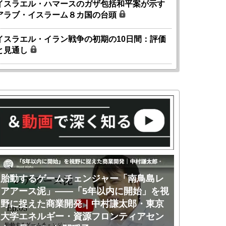
イスラエル・ハマースのガザ包括和平案が示す
アラブ・イスラーム８カ国の台頭
イスラエル・イラン戦争の初期の10日間：評価
と見通し
胎動するゲームチェンジャー「南鳥島レ
胎動するゲ
アアース泥」――「5年以内に開始」を視
アアース泥
野に捉えた商業開発｜中村謙太郎・東京
のか｜中村
大学エネルギー・資源フロンティアセン
ー・資源フ