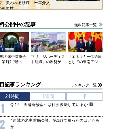
望、失われる秩序、米軍介入
の可能性
料公開中の記事
無料記事一覧
連戦の米中首脳会
マリ「ジハーディス
「エネルギー供給国
、第1戦で勝っ
ト組織」の攻勢が…
としての東南アジ…
…
目記事ランキング
ランキング一覧
24時間
1週間
f
1
Q.17 酒鬼薔薇聖斗は社会復帰しているか
2
4連戦の米中首脳会談、第1戦で勝ったのはどちら
か