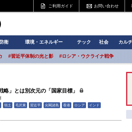
ご利用ガイド
お問い合わせ
ht フォーサイト
防衛
環境・エネルギー
テック
社会
カル
カ
#習近平体制の光と影
#ロシア・ウクライナ戦争
戦略」とは別次元の「国家目標」
剛
領土
毛沢東
習近平
尖閣諸島
香港
ロシア
インド