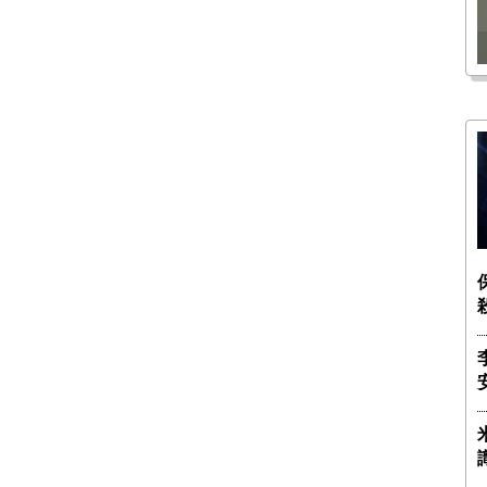
瑶子
ー長（4）｜ 関瑶子