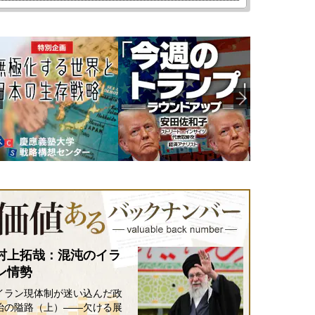
村上拓哉：混沌のイラ
ン情勢
イラン現体制が迷い込んだ政
治の隘路（上）――欠ける展