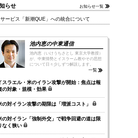
知らせ
お知らせ一覧
新サービス「新潮QUE」への統合について
池内恵の中東通信
池内恵（いけうちさとし 東京大学教授）
が、中東情勢とイスラーム教やその思想
について日々少しずつ解説します。
一覧
イスラエル・米のイラン攻撃が開始：焦点は報
復の対象・規模・効果
米の対イラン攻撃の期限は「増派コスト」
米の対イラン「強制外交」で戦争回避の道は限
りなく狭い