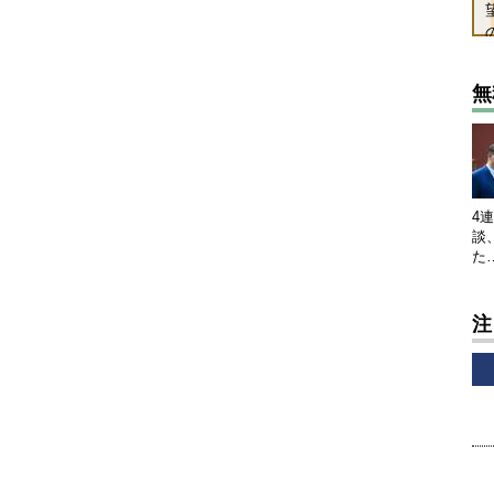
無
4
談
た
注