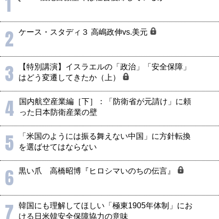
1
2
ケース・スタディ３ 高嶋政伸vs.美元
3
【特別講演】イスラエルの「政治」「安全保障」
はどう変遷してきたか（上）
4
国内航空産業編［下］：「防衛省が元請け」に頼
った日本防衛産業の壁
5
「米国のようには振る舞えない中国」に方針転換
を選ばせてはならない
6
黒い爪 高橋昭博『ヒロシマいのちの伝言』
7
韓国にも理解してほしい「極東1905年体制」にお
ける日米韓安全保障協力の意味