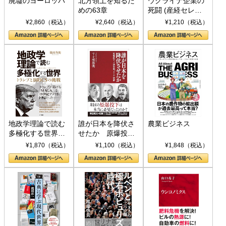
廃墟のヨーロッパ
北方領土を知るた
ウクライナ企業の
めの63章
死闘 (産経セレク
ト S 039)
¥2,860（税込）
¥2,640（税込）
¥1,210（税込）
地政学理論で読む
誰が日本を降伏さ
農業ビジネス
多極化する世界：
せたか 原爆投
トランプとBRICS
下、ソ連参戦、そ
¥1,870（税込）
¥1,100（税込）
¥1,848（税込）
の挑戦
して聖断 (PHP新
書)