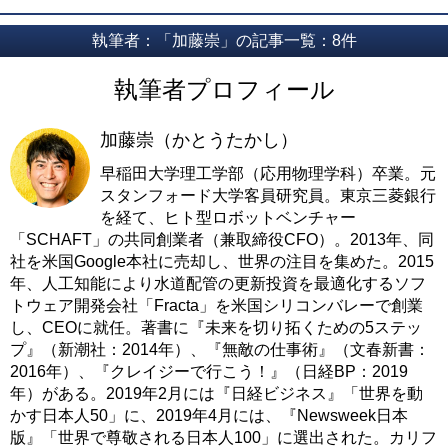
執筆者：「加藤崇」の記事一覧：8件
執筆者プロフィール
加藤崇（かとうたかし）
早稲田大学理工学部（応用物理学科）卒業。元
スタンフォード大学客員研究員。東京三菱銀行
を経て、ヒト型ロボットベンチャー
「SCHAFT」の共同創業者（兼取締役CFO）。2013年、同
社を米国Google本社に売却し、世界の注目を集めた。2015
年、人工知能により水道配管の更新投資を最適化するソフ
トウェア開発会社「Fracta」を米国シリコンバレーで創業
し、CEOに就任。著書に『未来を切り拓くための5ステッ
プ』（新潮社：2014年）、『無敵の仕事術』（文春新書：
2016年）、『クレイジーで行こう！』（日経BP：2019
年）がある。2019年2月には『日経ビジネス』「世界を動
かす日本人50」に、2019年4月には、『Newsweek日本
版』「世界で尊敬される日本人100」に選出された。カリフ