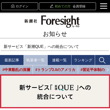
ログイン
初めての方
会員登録
お知らせ
新サービス「新潮QUE」への統合について
最新記事
執筆者一覧
連載一覧
ランキング
#中東動乱の深層
#トランプ2.0のアメリカ
#習近平体制の光