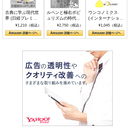
古典に学ぶ現代世
ルペンと極右ポピ
ウンコノミクス
界 (日経プレミア
ュリズムの時代：
(インターナショナ
シリーズ)
〈ヤヌス〉の二つ
ル新書)
¥1,210（税込）
¥2,750（税込）
¥1,045（税込）
の顔