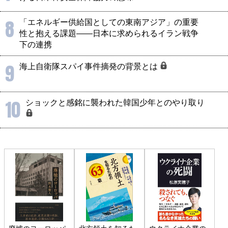
8
「エネルギー供給国としての東南アジア」の重要
性と抱える課題――日本に求められるイラン戦争
下の連携
9
海上自衛隊スパイ事件摘発の背景とは
10
ショックと感銘に襲われた韓国少年とのやり取り