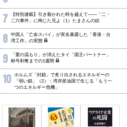
7
【特別連載】引き裂かれた時を越えて――「二・
二六事件」に殉じた兄よ（1）たまさんの絵
8
中国人「亡命スパイ」が実名暴露した「香港・台
湾工作」の実態
9
「愛の温もり」が消えたタイ「国王パートナー」
称号剥奪までの1週間
10
ホルムズ「封鎖」で炙り出されるエネルギーの
「弱い鎖」（2）：湾岸産油国で生じる「もう一
つのエネルギー危機」