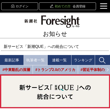
ログイン
初めての方
会員登録
お知らせ
新サービス「新潮QUE」への統合について
最新記事
執筆者一覧
連載一覧
ランキング
#中東動乱の深層
#トランプ2.0のアメリカ
#習近平体制の光