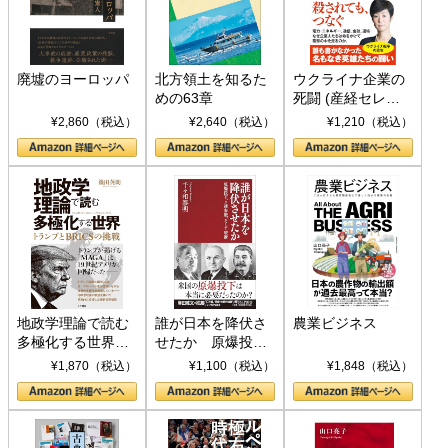
廃墟のヨーロッパ
北方領土を知るた
ウクライナ企業の
めの63章
死闘 (産経セレク
ト S 039)
¥2,860（税込）
¥2,640（税込）
¥1,210（税込）
地政学理論で読む
誰が日本を降伏さ
農業ビジネス
多極化する世界：
せたか 原爆投
トランプとBRICS
下、ソ連参戦、そ
¥1,870（税込）
¥1,100（税込）
¥1,848（税込）
の挑戦
して聖断 (PHP新
書)