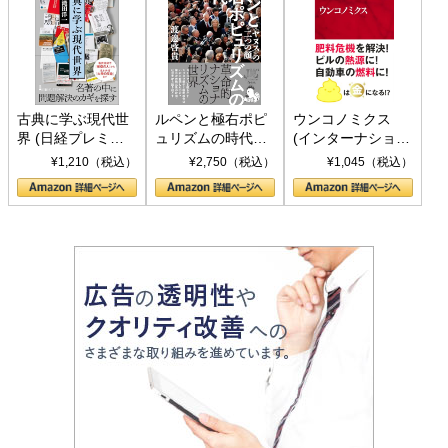
古典に学ぶ現代世
ルペンと極右ポピ
ウンコノミクス
界 (日経プレミア
ュリズムの時代：
(インターナショナ
シリーズ)
〈ヤヌス〉の二つ
ル新書)
¥1,210（税込）
¥2,750（税込）
¥1,045（税込）
の顔