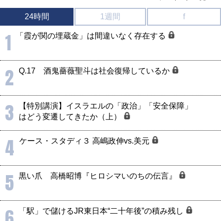
24時間
1週間
f
1
「霞が関の埋蔵金」は間違いなく存在する
2
Q.17 酒鬼薔薇聖斗は社会復帰しているか
3
【特別講演】イスラエルの「政治」「安全保障」
はどう変遷してきたか（上）
4
ケース・スタディ３ 高嶋政伸vs.美元
5
黒い爪 高橋昭博『ヒロシマいのちの伝言』
6
「駅」で儲けるJR東日本“二十年後”の積み残し