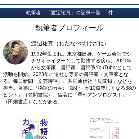
執筆者：「渡辺祐真」の記事一覧：1件
執筆者プロフィール
渡辺祐真（わたなべすけざね）
1992年生まれ。東京都出身。ゲーム会社でシ
ナリオライターとして勤務する傍ら、2021年
から文筆家、書評家、書評系YouTuberとして
活動を開始。2023年に退社し専業の書評家・文筆家とな
る。毎日新聞「文芸時評」、共同通信社「見聞録」などを
担当。著書に『物語のカギ: 「読む」が10倍楽しくなる38の
ヒント』（笠間書院）、編著に『季刊アンソロジスト』
（田畑書店）などがある。