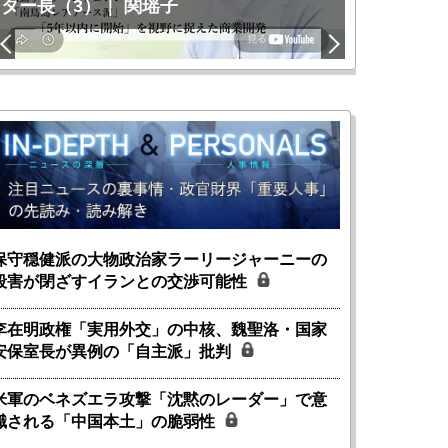
ター長（3）｜ 関瑶子
関瑶子
保守穏健派の大物政治家ラーリージャーニーの
殺害が閉ざすイランとの交渉可能性
李在明政権「実用外交」の中核、魏聖洛・国家
安保室長が異例の「自主派」批判
米軍のベネズエラ攻撃「沈黙のレーダー」で意
識される「中国本土」の脆弱性