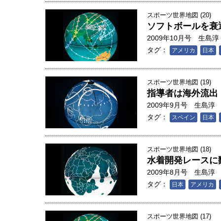
創成科学研究科教授（4）｜ 関
スポーツ世界地図 (20)
ソフトボールを衰
2009年10月号
生島淳
タグ：
アメリカ
日本
スポーツ世界地図 (19)
指導者は海外流出
2009年9月号
生島淳
タグ：
スペイン
日本
スポーツ世界地図 (18)
水着開発レースに
2009年8月号
生島淳
タグ：
日本
アメリカ
スポーツ世界地図 (17)