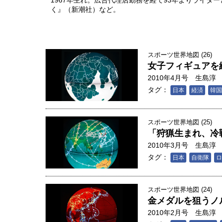
1967年生れ。広告代理店勤務を経て93年よりライタ
く』（新潮社）など。
スポーツ世界地図 (26)
女子フィギュアを
2010年4月号
生島淳
タグ：
日本
経済
韓国
スポーツ世界地図 (25)
「狩猟生まれ、冷
2010年3月号
生島淳
タグ：
日本
自衛隊
ロ
スポーツ世界地図 (24)
金メダルを狙うノ
2010年2月号
生島淳