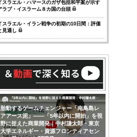
イスラエル・ハマースのガザ包括和平案が示す
アラブ・イスラーム８カ国の台頭
イスラエル・イラン戦争の初期の10日間：評価
と見通し
胎動するゲームチェンジャー「南鳥島レ
胎動するゲ
アアース泥」――「5年以内に開始」を視
アアース泥
野に捉えた商業開発｜中村謙太郎・東京
のか｜中村
大学エネルギー・資源フロンティアセン
ー・資源フ