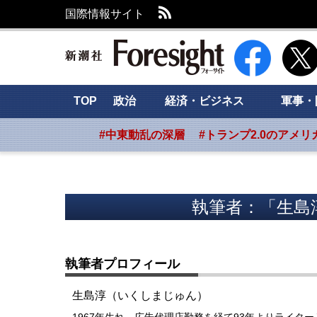
RSS
国際情報サイト
新潮社 Foresig
TOP
政治
経済・ビジネス
軍事・
#中東動乱の深層
#トランプ2.0のアメリ
執筆者：「生島
執筆者プロフィール
生島淳（いくしまじゅん）