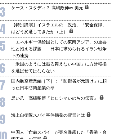
3
ケース・スタディ３ 高嶋政伸vs.美元
4
【特別講演】イスラエルの「政治」「安全保障」
はどう変遷してきたか（上）
5
「エネルギー供給国としての東南アジア」の重要
性と抱える課題――日本に求められるイラン戦争
下の連携
6
「米国のようには振る舞えない中国」に方針転換
を選ばせてはならない
7
国内航空産業編［下］：「防衛省が元請け」に頼
った日本防衛産業の壁
8
黒い爪 高橋昭博『ヒロシマいのちの伝言』
9
海上自衛隊スパイ事件摘発の背景とは
10
中国人「亡命スパイ」が実名暴露した「香港・台
湾工作」の実態