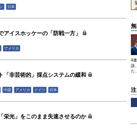
ン
日本
無
でアイスホッケーの「防戦一方」
アメリカ
4
談
た
ト「非芸術的」採点システムの緩和
注
中国
アメリカ
ドイツ
日本
「栄光」をこのまま失速させるのか