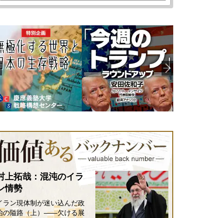
村上拓哉：混沌のイラ
ン情勢
イラン現体制が迷い込んだ政
治の隘路（上）――欠ける展