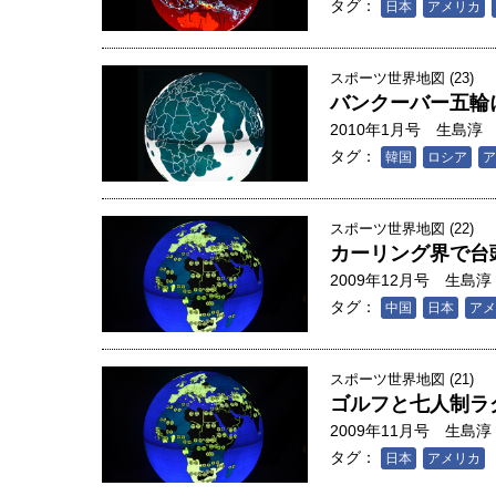
タグ：
日本
アメリカ
スポーツ世界地図 (23)
バンクーバー五輪
2010年1月号
生島淳
タグ：
韓国
ロシア
ア
スポーツ世界地図 (22)
カーリング界で台
2009年12月号
生島淳
タグ：
中国
日本
アメ
スポーツ世界地図 (21)
ゴルフと七人制ラ
人は「地上の太陽」を手にする
2009年11月号
生島淳
合発電の現在地――実現・普及
タグ：
日本
アメリカ
界像」｜江尻晶・東京大学大学