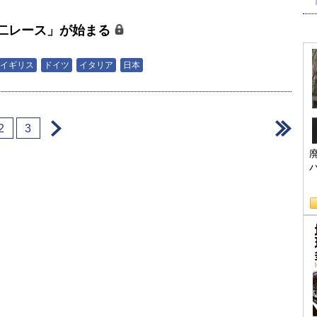
二レース」が始まる
イギリス
ドイツ
イタリア
日本
＞
＞
2
3