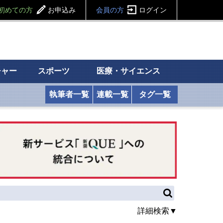
初めての方
お申込み
会員の方
ログイン
チャー
スポーツ
医療・サイエンス
執筆者一覧
連載一覧
タグ一覧
詳細検索▼