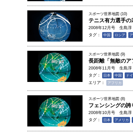
スポーツ世界地図 (10)
テニス有力選手の
2008年12月号
生島淳
タグ：
中国
ロシア
ア
スポーツ世界地図 (9)
長距離「無敵のア
2008年11月号
生島淳
タグ：
日本
中国
ドイ
エリア：
アフリカ
スポーツ世界地図 (8)
フェンシングの誇
2008年10月号
生島淳
タグ：
日本
アメリカ