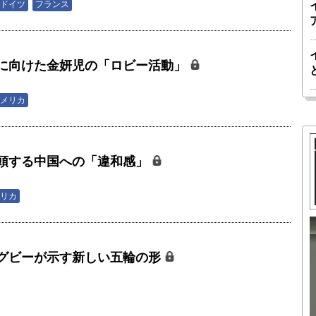
ドイツ
フランス
に向けた金妍児の「ロビー活動」
メリカ
頭する中国への「違和感」
リカ
胎動するゲームチェンジャー「南鳥島レ
グビーが示す新しい五輪の形
か 核融
アアース泥」――日米欧豪による新たな
後の「世
サプライチェーン｜中村謙太郎・東京大
院新領域
学エネルギー・資源フロンティアセンタ