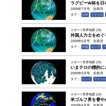
ラグビーW杯を日
2009年7月号
生島淳
タグ：
日本
アメリカ
スポーツ世界地図 (16)
外国人力士をめぐ
2009年6月号
生島淳
タグ：
中国
ロシア
ア
スポーツ世界地図 (15)
いまテロの標的に
2009年5月号
生島淳
タグ：
インド
アメリカ
スポーツ世界地図 (14)
米ゴルフ界を脅や
2009年4月号
生島淳