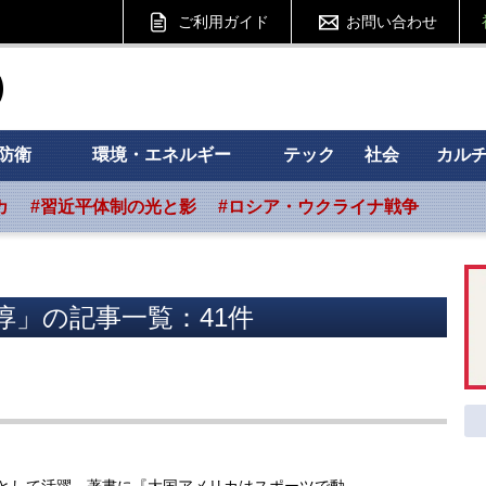
ご利用ガイド
お問い合わせ
ht フォーサイト
防衛
環境・エネルギー
テック
社会
カル
カ
#習近平体制の光と影
#ロシア・ウクライナ戦争
淳」の記事一覧：41件