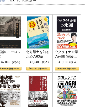
廃墟のヨーロッ
北方領土を知る
ウクライナ企業
パ
ための63章
の死闘 (産経セ
レクト S 039)
¥2,860（税込）
¥2,640（税込）
¥1,210（税込）