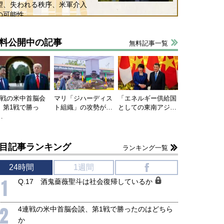
望、失われる秩序、米軍介入
の可能性
料公開中の記事
無料記事一覧
連戦の米中首脳会
マリ「ジハーディス
「エネルギー供給国
、第1戦で勝っ
ト組織」の攻勢が…
としての東南アジ…
…
目記事ランキング
ランキング一覧
24時間
1週間
f
1
Q.17 酒鬼薔薇聖斗は社会復帰しているか
2
4連戦の米中首脳会談、第1戦で勝ったのはどちら
か