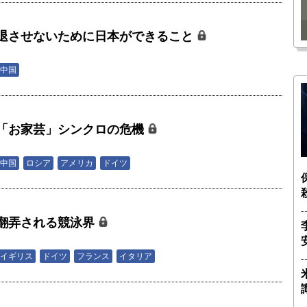
瑶子
ー長（4）｜ 関瑶子
退させないために日本ができること
中国
「お家芸」シンクロの危機
中国
ロシア
アメリカ
ドイツ
翻弄される競泳界
イギリス
ドイツ
フランス
イタリア