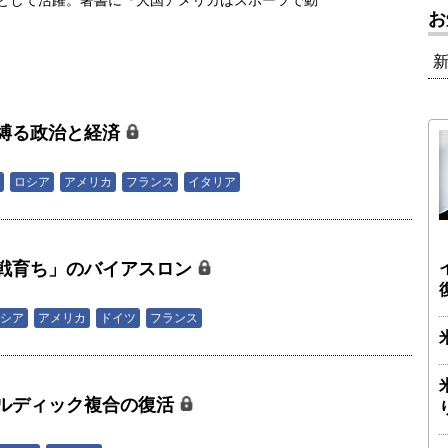
ーとして活躍。著書に『大国アメリカはスポーツで動
お
縛る政治と経済
ロシア
アメリカ
フランス
イタリア
戦育ち」のバイアスロン
シア
アメリカ
ドイツ
フランス
ルディック複合の復活