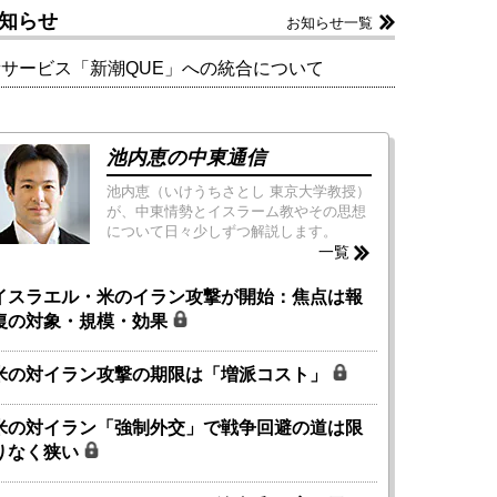
知らせ
お知らせ一覧
新サービス「新潮QUE」への統合について
池内恵の中東通信
池内恵（いけうちさとし 東京大学教授）
が、中東情勢とイスラーム教やその思想
について日々少しずつ解説します。
一覧
イスラエル・米のイラン攻撃が開始：焦点は報
復の対象・規模・効果
米の対イラン攻撃の期限は「増派コスト」
米の対イラン「強制外交」で戦争回避の道は限
りなく狭い