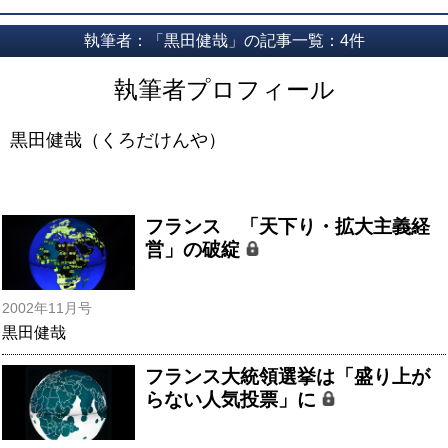
執筆者：「黒田健哉」の記事一覧：4件
執筆者プロフィール
黒田健哉（くろだけんや）
フランス 「天下り・拡大主義経
営」の破綻
2002年11月号
黒田健哉
フランス大統領選挙は「盛り上が
らない人気投票」に