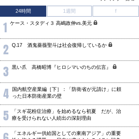
24時間
1週間
f
1
ケース・スタディ３ 高嶋政伸vs.美元
2
Q.17 酒鬼薔薇聖斗は社会復帰しているか
3
黒い爪 高橋昭博『ヒロシマいのちの伝言』
4
国内航空産業編［下］：「防衛省が元請け」に頼
った日本防衛産業の壁
5
「スギ花粉症治療」を始めるなら初夏 だが、治
療を受けられない人続出の深刻理由
6
「エネルギー供給国としての東南アジア」の重要