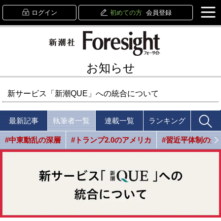
ログイン
初めての方
会員登録
お知らせ
新サービス「新潮QUE」への統合について
最新記事
執筆者一覧
連載一覧
ランキング
#中東動乱の深層
#トランプ2.0のアメリカ
#習近平体制の光