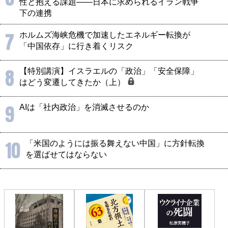
性と抱える課題――日本に求められるイラン戦争
下の連携
7
ホルムズ海峡危機で加速したエネルギー転換が
「中国依存」に行き着くリスク
8
【特別講演】イスラエルの「政治」「安全保障」
はどう変遷してきたか（上）
9
AIは「社内政治」を消滅させるのか
10
「米国のようには振る舞えない中国」に方針転換
を選ばせてはならない