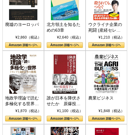
廃墟のヨーロッパ
北方領土を知るた
ウクライナ企業の
めの63章
死闘 (産経セレク
ト S 039)
¥2,860（税込）
¥2,640（税込）
¥1,210（税込）
地政学理論で読む
誰が日本を降伏さ
農業ビジネス
多極化する世界：
せたか 原爆投
トランプとBRICS
下、ソ連参戦、そ
¥1,870（税込）
¥1,100（税込）
¥1,848（税込）
の挑戦
して聖断 (PHP新
書)