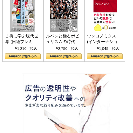
古典に学ぶ現代世
ルペンと極右ポピ
ウンコノミクス
界 (日経プレミア
ュリズムの時代：
(インターナショナ
シリーズ)
〈ヤヌス〉の二つ
ル新書)
¥1,210（税込）
¥2,750（税込）
¥1,045（税込）
の顔