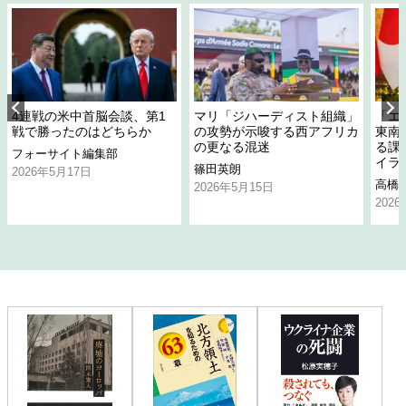
4連戦の米中首脳会談、第1
マリ「ジハーディスト組織」
「エ
戦で勝ったのはどちらか
の攻勢が示唆する西アフリカ
東南
の更なる混迷
る課
フォーサイト編集部
イラ
篠田英朗
2026年5月17日
高橋
2026年5月15日
202