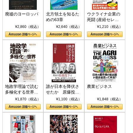
廃墟のヨーロッパ
北方領土を知るた
ウクライナ企業の
めの63章
死闘 (産経セレク
ト S 039)
¥2,860（税込）
¥2,640（税込）
¥1,210（税込）
地政学理論で読む
誰が日本を降伏さ
農業ビジネス
多極化する世界：
せたか 原爆投
トランプとBRICS
下、ソ連参戦、そ
¥1,870（税込）
¥1,100（税込）
¥1,848（税込）
の挑戦
して聖断 (PHP新
書)