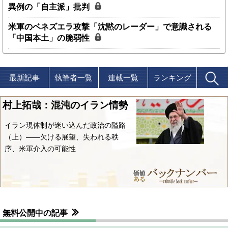
異例の「自主派」批判
米軍のベネズエラ攻撃「沈黙のレーダー」で意識される
「中国本土」の脆弱性
最新記事
執筆者一覧
連載一覧
ランキング
村上拓哉：混沌のイラン情勢
イラン現体制が迷い込んだ政治の隘路
（上）――欠ける展望、失われる秩
序、米軍介入の可能性
無料公開中の記事