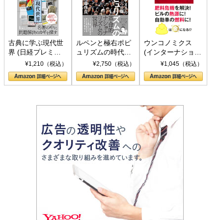
古典に学ぶ現代世
ルペンと極右ポピ
ウンコノミクス
界 (日経プレミア
ュリズムの時代：
(インターナショナ
シリーズ)
〈ヤヌス〉の二つ
ル新書)
¥1,210（税込）
¥2,750（税込）
¥1,045（税込）
の顔