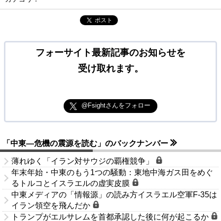
ポスト
フォーサイト最新記事のお知らせを
受け取れます。
@Fsightさんをフォロー
「中東―危機の震源を読む」のバックナンバー
薄れゆく「イラン対サウジの覇権競争」
年末年始・中東のもう1つの騒動：東地中海ガス田をめぐ
るトルコとイスラエルの虚実皮膜
中東メディアの「情報源」の読み方イスラエル空軍F-35は
イラン領空を飛んだか
トランプがエルサレムを首都承認した後に何が起こるか