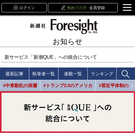
ログイン
初めての方
会員登録
お知らせ
新サービス「新潮QUE」への統合について
最新記事
執筆者一覧
連載一覧
ランキング
#中東動乱の深層
#トランプ2.0のアメリカ
#習近平体制の光