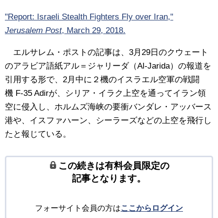
"Report: Israeli Stealth Fighters Fly over Iran,"
Jerusalem Post
, March 29, 2018.
エルサレム・ポストの記事は、3月29日のクウェート
のアラビア語紙アル＝ジャリーダ（Al-Jarida）の報道を
引用する形で、2月中に２機のイスラエル空軍の戦闘
機 F-35 Adirが、シリア・イラク上空を通ってイラン領
空に侵入し、ホルムズ海峡の要衝バンダレ・アッバース
港や、イスファハーン、シーラーズなどの上空を飛行し
たと報じている。
この続きは有料会員限定の
記事となります。
フォーサイト会員の方は
ここからログイン