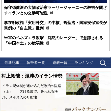
保守穏健派の大物政治家ラーリージャーニーの殺害が閉ざ
すイランとの交渉可能性
李在明政権「実用外交」の中核、魏聖洛・国家安保室長が
異例の「自主派」批判
米軍のベネズエラ攻撃「沈黙のレーダー」で意識される
「中国本土」の脆弱性
最新記事
執筆者一覧
連載一覧
ランキング
村上拓哉：混沌のイラン情勢
イラン現体制が迷い込んだ政治の隘路
（上）――欠ける展望、失われる秩
序、米軍介入の可能性