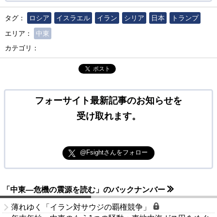
タグ：
ロシア
イスラエル
イラン
シリア
日本
トランプ
エリア：
中東
カテゴリ：
ポスト
フォーサイト最新記事のお知らせを
受け取れます。
@Fsightさんをフォロー
「中東―危機の震源を読む」のバックナンバー
薄れゆく「イラン対サウジの覇権競争」