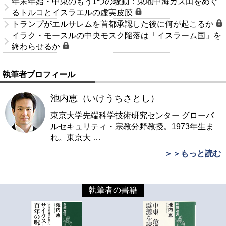
年末年始・中東のもう1つの騒動：東地中海ガス田をめぐ
るトルコとイスラエルの虚実皮膜
トランプがエルサレムを首都承認した後に何が起こるか
イラク・モースルの中央モスク陥落は「イスラーム国」を
終わらせるか
執筆者プロフィール
池内恵（いけうちさとし）
東京大学先端科学技術研究センター グローバ
ルセキュリティ・宗教分野教授。1973年生ま
れ。東京大
…
＞＞もっと読む
執筆者の書籍