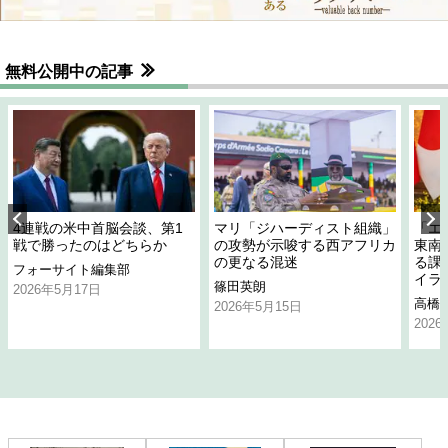
無料公開中の記事
4連戦の米中首脳会談、第1
マリ「ジハーディスト組織」
「エ
戦で勝ったのはどちらか
の攻勢が示唆する西アフリカ
東南
の更なる混迷
る課
フォーサイト編集部
イラ
篠田英朗
2026年5月17日
高橋
2026年5月15日
202