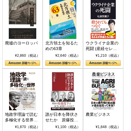
廃墟のヨーロッパ
北方領土を知るた
ウクライナ企業の
めの63章
死闘 (産経セレク
ト S 039)
¥2,860（税込）
¥2,640（税込）
¥1,210（税込）
地政学理論で読む
誰が日本を降伏さ
農業ビジネス
多極化する世界：
せたか 原爆投
トランプとBRICS
下、ソ連参戦、そ
¥1,870（税込）
¥1,100（税込）
¥1,848（税込）