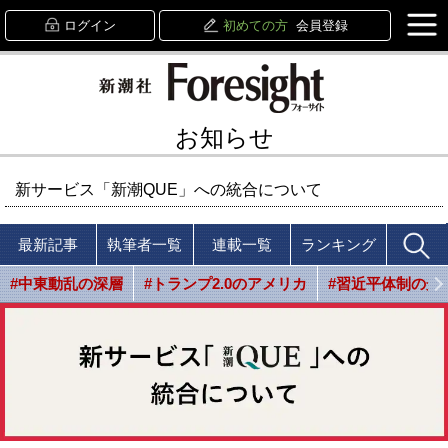
ログイン
初めての方
会員登録
お知らせ
新サービス「新潮QUE」への統合について
最新記事
執筆者一覧
連載一覧
ランキング
#中東動乱の深層
#トランプ2.0のアメリカ
#習近平体制の光