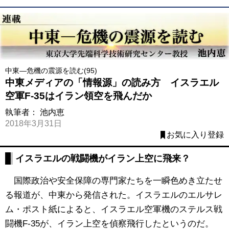
中東―危機の震源を読む(95)
中東メディアの「情報源」の読み方 イスラエル
空軍F-35はイラン領空を飛んだか
執筆者：
池内恵
2018年3月31日
お気に入り登録
イスラエルの戦闘機がイラン上空に飛来？
国際政治や安全保障の専門家たちを一瞬色めき立たせ
る報道が、中東から発信された。イスラエルのエルサレ
ム・ポスト紙によると、イスラエル空軍機のステルス戦
闘機F-35が、イラン上空を偵察飛行したというのだ。