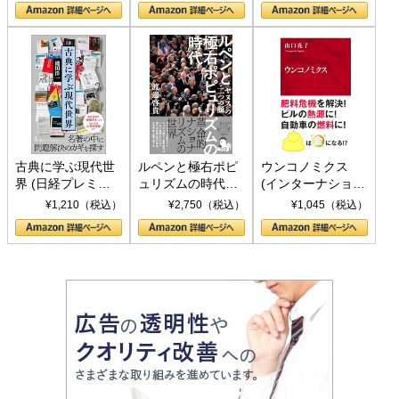
の挑戦
して聖断 (PHP新
書)
古典に学ぶ現代世
ルペンと極右ポピ
ウンコノミクス
界 (日経プレミア
ュリズムの時代：
(インターナショナ
シリーズ)
〈ヤヌス〉の二つ
ル新書)
¥1,210（税込）
¥2,750（税込）
¥1,045（税込）
の顔