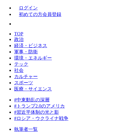
ログイン
初めての方
会員登録
TOP
政治
経済・ビジネス
軍事・防衛
環境・エネルギー
テック
社会
カルチャー
スポーツ
医療・サイエンス
#中東動乱の深層
#トランプ2.0のアメリカ
#習近平体制の光と影
#ロシア・ウクライナ戦争
執筆者一覧