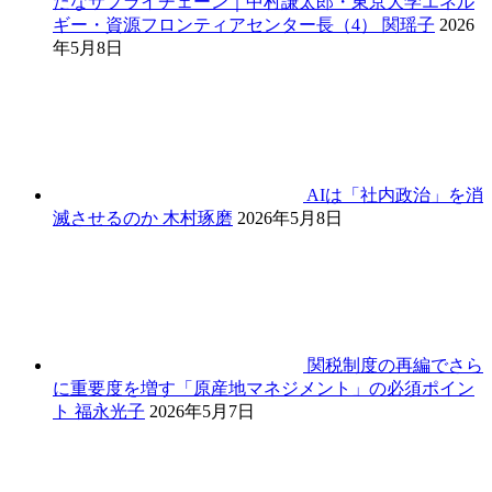
たなサプライチェーン｜中村謙太郎・東京大学エネル
ギー・資源フロンティアセンター長（4）
関瑶子
2026
年5月8日
AIは「社内政治」を消
滅させるのか
木村琢磨
2026年5月8日
関税制度の再編でさら
に重要度を増す「原産地マネジメント」の必須ポイン
ト
福永光子
2026年5月7日