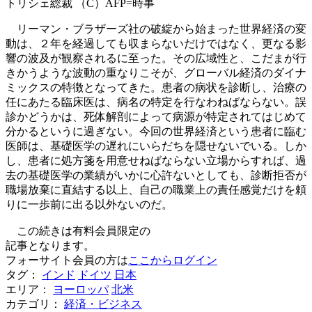
トリシェ総裁 （C）AFP=時事
リーマン・ブラザーズ社の破綻から始まった世界経済の変
動は、２年を経過しても収まらないだけではなく、更なる影
響の波及が観察されるに至った。その広域性と、こだまが行
きかうような波動の重なりこそが、グローバル経済のダイナ
ミックスの特徴となってきた。患者の病状を診断し、治療の
任にあたる臨床医は、病名の特定を行なわねばならない。誤
診かどうかは、死体解剖によって病源が特定されてはじめて
分かるというに過ぎない。今回の世界経済という患者に臨む
医師は、基礎医学の遅れにいらだちを隠せないでいる。しか
し、患者に処方箋を用意せねばならない立場からすれば、過
去の基礎医学の業績がいかに心許ないとしても、診断拒否が
職場放棄に直結する以上、自己の職業上の責任感覚だけを頼
りに一歩前に出る以外ないのだ。
この続きは有料会員限定の
記事となります。
フォーサイト会員の方は
ここからログイン
タグ：
インド
ドイツ
日本
エリア：
ヨーロッパ
北米
カテゴリ：
経済・ビジネス