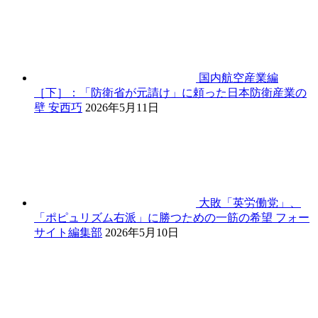
国内航空産業編
［下］：「防衛省が元請け」に頼った日本防衛産業の
壁
安西巧
2026年5月11日
大敗「英労働党」、
「ポピュリズム右派」に勝つための一筋の希望
フォー
サイト編集部
2026年5月10日