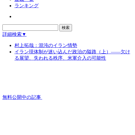
ランキング
詳細検索▼
村上拓哉：混沌のイラン情勢
イラン現体制が迷い込んだ政治の隘路（上）――欠け
る展望、失われる秩序、米軍介入の可能性
無料公開中の記事