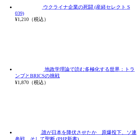
ウクライナ企業の死闘 (産経セレクト S
039)
¥1,210（税込）
地政学理論で読む多極化する世界：トラ
ンプとBRICSの挑戦
¥1,870（税込）
誰が日本を降伏させたか 原爆投下、ソ連
参戦、そして聖断 (PHP新書)