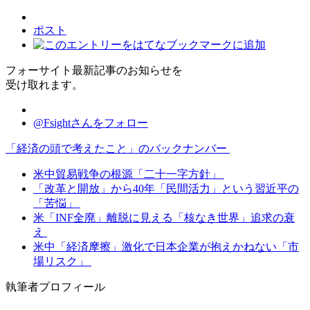
ポスト
フォーサイト最新記事のお知らせを
受け取れます。
@Fsightさんをフォロー
「経済の頭で考えたこと」のバックナンバー
米中貿易戦争の根源「二十一字方針」
「改革と開放」から40年「民間活力」という習近平の
「苦悩」
米「INF全廃」離脱に見える「核なき世界」追求の衰
え
米中「経済摩擦」激化で日本企業が抱えかねない「市
場リスク」
執筆者プロフィール