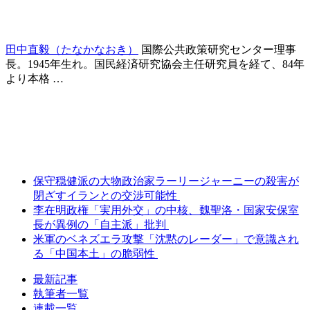
田中直毅（たなかなおき）
国際公共政策研究センター理事
長。1945年生れ。国民経済研究協会主任研究員を経て、84年
より本格
…
保守穏健派の大物政治家ラーリージャーニーの殺害が
閉ざすイランとの交渉可能性
李在明政権「実用外交」の中核、魏聖洛・国家安保室
長が異例の「自主派」批判
米軍のベネズエラ攻撃「沈黙のレーダー」で意識され
る「中国本土」の脆弱性
最新記事
執筆者一覧
連載一覧