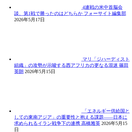
4連戦の米中首脳会
談、第1戦で勝ったのはどちらか
フォーサイト編集部
2026年5月17日
マリ「ジハーディスト
組織」の攻勢が示唆する西アフリカの更なる混迷
篠田
英朗
2026年5月15日
「エネルギー供給国と
しての東南アジア」の重要性と抱える課題――日本に
求められるイラン戦争下の連携
高橋雅英
2026年5月15
日