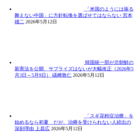
「米国のようには振る
舞えない中国」に方針転換を選ばせてはならない
宮本
雄二
2026年5月12日
韓国統一部が北朝鮮の
新憲法を公開、サプライズはないが大幅改正（2026年5
月3日～5月9日）
礒﨑敦仁
2026年5月12日
「スギ花粉症治療」を
始めるなら初夏 だが、治療を受けられない人続出の
深刻理由
上昌広
2026年5月12日