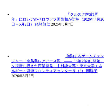
「クルスク解放1周
年」にロシアのベロウソフ国防相が訪朝（2026年4月26
日～5月2日）
礒﨑敦仁
2026年5月7日
胎動するゲームチェン
ジャー「南鳥島レアアース泥」――「5年以内に開始」
を視野に捉えた商業開発｜中村謙太郎・東京大学エネ
ルギー・資源フロンティアセンター長（3）
関瑶子
2026年5月7日