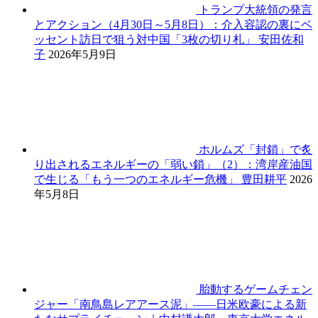
トランプ大統領の発言
とアクション（4月30日～5月8日）：介入容認の裏にベ
ッセント訪日で狙う対中国「3枚の切り札」
安田佐和
子
2026年5月9日
ホルムズ「封鎖」で炙
り出されるエネルギーの「弱い鎖」（2）：湾岸産油国
で生じる「もう一つのエネルギー危機」
豊田耕平
2026
年5月8日
胎動するゲームチェン
ジャー「南鳥島レアアース泥」――日米欧豪による新