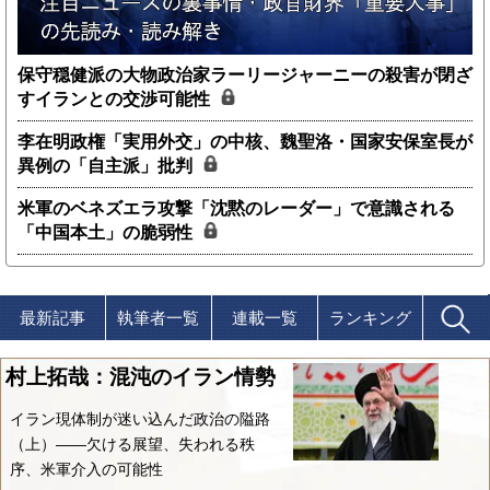
保守穏健派の大物政治家ラーリージャーニーの殺害が閉ざ
すイランとの交渉可能性
李在明政権「実用外交」の中核、魏聖洛・国家安保室長が
異例の「自主派」批判
米軍のベネズエラ攻撃「沈黙のレーダー」で意識される
「中国本土」の脆弱性
最新記事
執筆者一覧
連載一覧
ランキング
村上拓哉：混沌のイラン情勢
イラン現体制が迷い込んだ政治の隘路
（上）――欠ける展望、失われる秩
序、米軍介入の可能性