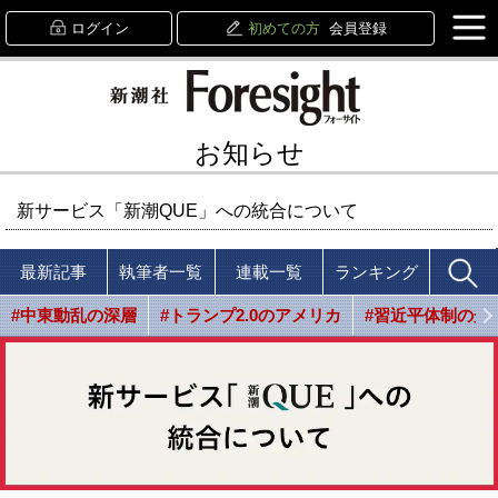
ログイン
初めての方
会員登録
お知らせ
新サービス「新潮QUE」への統合について
最新記事
執筆者一覧
連載一覧
ランキング
#中東動乱の深層
#トランプ2.0のアメリカ
#習近平体制の光