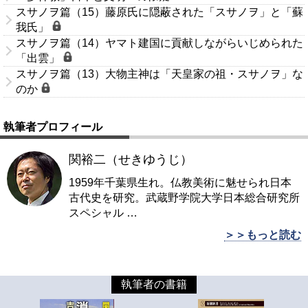
スサノヲ篇（15）藤原氏に隠蔽された「スサノヲ」と「蘇
我氏」
スサノヲ篇（14）ヤマト建国に貢献しながらいじめられた
「出雲」
スサノヲ篇（13）大物主神は「天皇家の祖・スサノヲ」な
のか
執筆者プロフィール
関裕二（せきゆうじ）
1959年千葉県生れ。仏教美術に魅せられ日本
古代史を研究。武蔵野学院大学日本総合研究所
スペシャル
…
＞＞もっと読む
執筆者の書籍