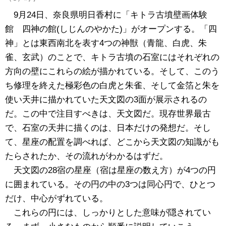
9月24日、奈良県明日香村に「キトラ古墳壁画体験
館 四神の館(しじんのやかた)」がオープンする。「四
神」とは東西南北を表す4つの神獣（青龍、白虎、朱
雀、玄武）のことで、キトラ古墳の石室にはそれぞれの
方向の壁にこれらの絵が描かれている。そして、このう
ち修理を終えた極彩色の白虎と朱雀、そして金箔と朱を
使い天井に描かれていた天文図の3面が展示されるの
だ。この中で注目すべきは、天文図だ。現存世界最古
で、石室の天井に描くのは、日本だけの発想だ。そし
て、星座の配置を調べれば、どこから天文図の知識がも
たらされたか、その流れがわかるはずだ。
天文図の28宿の星座（宿は星座の数え方）が4つの円
に囲まれている。その円の中の3つは同心円で、ひとつ
だけ、中心がずれている。
これらの円には、しっかりとした意味が隠されてい