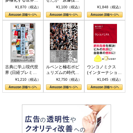
トランプとBRICS
下、ソ連参戦、そ
¥1,870（税込）
¥1,100（税込）
¥1,848（税込）
の挑戦
して聖断 (PHP新
書)
古典に学ぶ現代世
ルペンと極右ポピ
ウンコノミクス
界 (日経プレミア
ュリズムの時代：
(インターナショナ
シリーズ)
〈ヤヌス〉の二つ
ル新書)
¥1,210（税込）
¥2,750（税込）
¥1,045（税込）
の顔