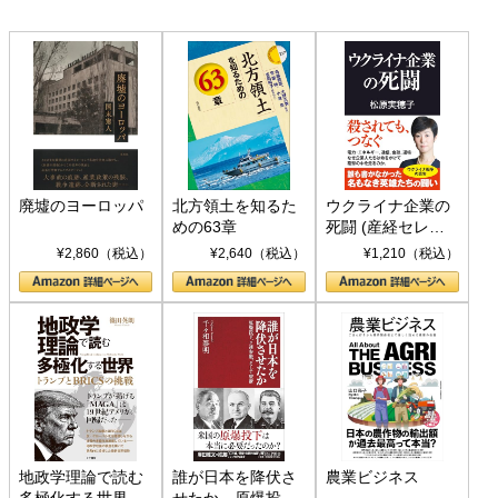
廃墟のヨーロッパ
北方領土を知るた
ウクライナ企業の
めの63章
死闘 (産経セレク
ト S 039)
¥2,860（税込）
¥2,640（税込）
¥1,210（税込）
地政学理論で読む
誰が日本を降伏さ
農業ビジネス
多極化する世界：
せたか 原爆投