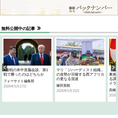
無料公開中の記事
4連戦の米中首脳会談、第1
マリ「ジハーディスト組織」
「エ
戦で勝ったのはどちらか
の攻勢が示唆する西アフリカ
東南
の更なる混迷
る課
フォーサイト編集部
イラ
篠田英朗
2026年5月17日
高橋
2026年5月15日
202