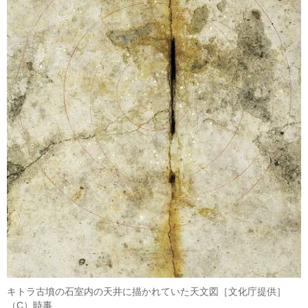
キトラ古墳の石室内の天井に描かれていた天文図［文化庁提供］
（C）時事