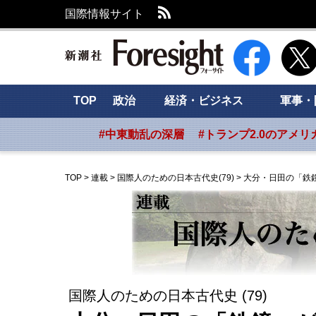
RSS
国際情報サイト
新潮社 Foresig
TOP
政治
経済・ビジネス
軍事・
#中東動乱の深層
#トランプ2.0のアメリ
TOP
>
連載
>
国際人のための日本古代史(79)
>
大分・日田の「鉄
国際人のための日本古代史 (79)