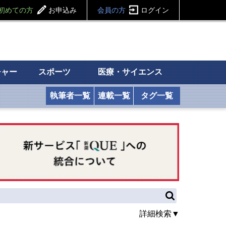
初めての方
お申込み
会員の方
ログイン
チャー
スポーツ
医療・サイエンス
執筆者一覧
連載一覧
タグ一覧
詳細検索▼