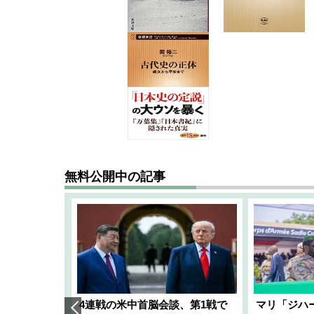
無料公開中の記事
艦隊」構想
4連戦の米中首脳会談、第1戦で
マリ「ジハ