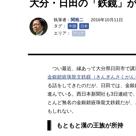
大分・日田の「鉄鏡」
執筆者：
関裕二
2016年10月11日
タグ：
中国
日本
エリア：
アジア
つい最近、縁あって大分県日田市で講
金銀錯嵌珠龍文鉄鏡（きんぎんさくがん
る話をしてきたのだが、日田では、金銀
進んでいる。西日本新聞社も3日連続で
とんど無名の金銀錯嵌珠龍文鉄鏡だが、
もしれない。
もともと漢の王族が所持