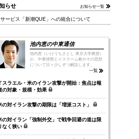
知らせ
お知らせ一覧
新サービス「新潮QUE」への統合について
池内恵の中東通信
池内恵（いけうちさとし 東京大学教授）
が、中東情勢とイスラーム教やその思想
について日々少しずつ解説します。
一覧
イスラエル・米のイラン攻撃が開始：焦点は報
復の対象・規模・効果
米の対イラン攻撃の期限は「増派コスト」
米の対イラン「強制外交」で戦争回避の道は限
りなく狭い