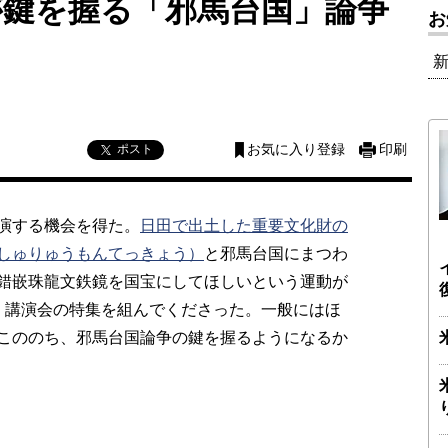
が鍵を握る「邪馬台国」論争
お
ポスト
お気に入り登録
印刷
演する機会を得た。
日田で出土した重要文化財の
しゅりゅうもんてっきょう）
と邪馬台国にまつわ
錯嵌珠龍文鉄鏡を国宝にしてほしいという運動が
、講演会の特集を組んでくださった。一般にはほ
こののち、邪馬台国論争の鍵を握るようになるか