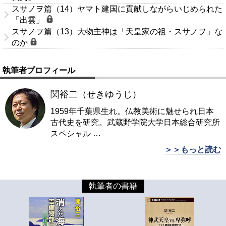
スサノヲ篇（14）ヤマト建国に貢献しながらいじめられた
「出雲」
スサノヲ篇（13）大物主神は「天皇家の祖・スサノヲ」な
のか
執筆者プロフィール
関裕二（せきゆうじ）
1959年千葉県生れ。仏教美術に魅せられ日本
古代史を研究。武蔵野学院大学日本総合研究所
スペシャル
…
＞＞もっと読む
執筆者の書籍