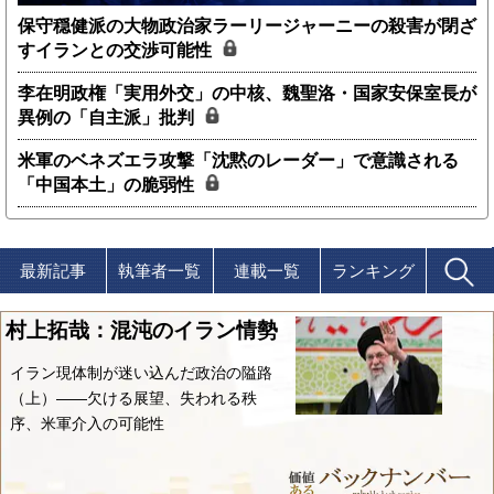
保守穏健派の大物政治家ラーリージャーニーの殺害が閉ざ
すイランとの交渉可能性
李在明政権「実用外交」の中核、魏聖洛・国家安保室長が
異例の「自主派」批判
米軍のベネズエラ攻撃「沈黙のレーダー」で意識される
「中国本土」の脆弱性
最新記事
執筆者一覧
連載一覧
ランキング
村上拓哉：混沌のイラン情勢
イラン現体制が迷い込んだ政治の隘路
（上）――欠ける展望、失われる秩
序、米軍介入の可能性