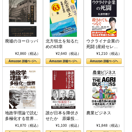
廃墟のヨーロッパ
北方領土を知るた
ウクライナ企業の
めの63章
死闘 (産経セレク
ト S 039)
¥2,860（税込）
¥2,640（税込）
¥1,210（税込）
地政学理論で読む
誰が日本を降伏さ
農業ビジネス
多極化する世界：
せたか 原爆投
トランプとBRICS
下、ソ連参戦、そ
¥1,870（税込）
¥1,100（税込）
¥1,848（税込）
の挑戦
して聖断 (PHP新