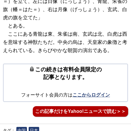
＝）を立て、左には日像（にっしょう）、青龍、朱雀の
旗（幡＝はた＝）、右は月像（げっしょう）、玄武、白
虎の旗を立てた」
とある。
ここにある青龍は東、朱雀は南、玄武は北、白虎は西
を意味する神獣たちだ。中央の烏は、天皇家の象徴と考
えられている。きらびやかな朝賀の演出である。
この続きは有料会員限定の
記事となります。
フォーサイト会員の方は
ここからログイン
この記事だけをYahoo!ニュースで読む＞＞
タグ：
中国
日本