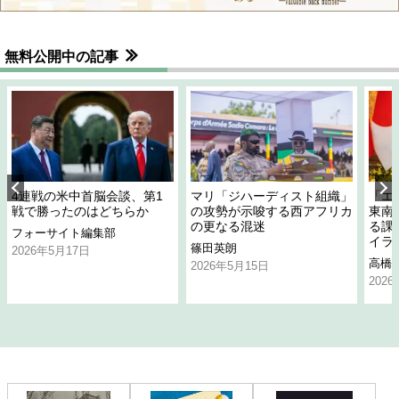
無料公開中の記事
4連戦の米中首脳会談、第1
マリ「ジハーディスト組織」
「エ
戦で勝ったのはどちらか
の攻勢が示唆する西アフリカ
東南
の更なる混迷
る課
フォーサイト編集部
イラ
篠田英朗
2026年5月17日
高橋
2026年5月15日
202