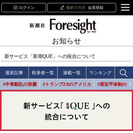
ログイン
初めての方
会員登録
お知らせ
新サービス「新潮QUE」への統合について
最新記事
執筆者一覧
連載一覧
ランキング
#中東動乱の深層
#トランプ2.0のアメリカ
#習近平体制の光