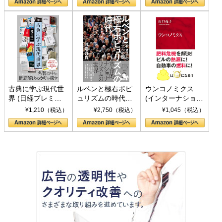
書)
古典に学ぶ現代世
ルペンと極右ポピ
ウンコノミクス
界 (日経プレミア
ュリズムの時代：
(インターナショナ
シリーズ)
〈ヤヌス〉の二つ
ル新書)
¥1,210（税込）
¥2,750（税込）
¥1,045（税込）
の顔