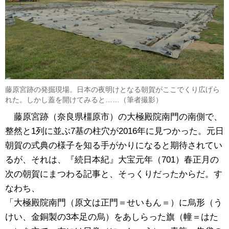
藤原宮跡の発掘現場。日本の夜明けとなる朝賀がここでくり広げら
れた。しかし蓋を開けてみると……（筆者撮影）
藤原宮跡（奈良県橿原市）の大極殿院南門の南側で、
整然と1列に並ぶ7基の柱穴が2016年に見つかった。元日
朝賀の式典の様子を知る手がかりになると期待されてい
るが、それは、『続日本紀』大宝元年（701）春正月の
次の朝賀にまつわる記事と、そっくりだったからだ。す
なわち、
「大極殿院南門（原文は正門＝せいもん＝）に烏形（う
けい、金銅製の3本足の烏）をあしらった旗（幢＝はた