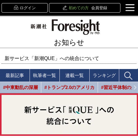
ログイン
初めての方
会員登録
お知らせ
新サービス「新潮QUE」への統合について
最新記事
執筆者一覧
連載一覧
ランキング
#中東動乱の深層
#トランプ2.0のアメリカ
#習近平体制の光