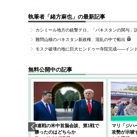
執筆者「緒方麻也」の最新記事
カシミール地方の銃撃テロ、「パキスタンの関与」説
難問山積のパキスタン新政権、混乱の中で船出
モスク破壊の地に巨大ヒンドゥー寺院完成――イン
無料公開中の記事
艦隊」構想
4連戦の米中首脳会談、第1戦で
マリ「ジハ
「空白」
勝ったのはどちらか
攻勢が示唆