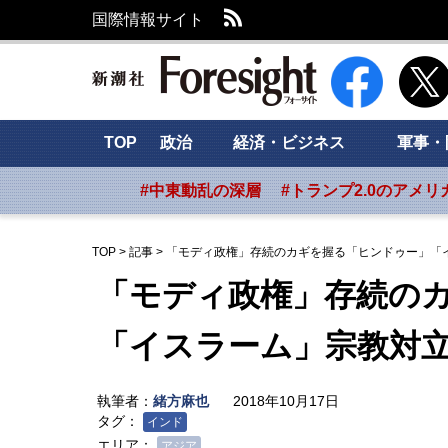
RSS
国際情報サイト
新潮社 Foresig
TOP
政治
経済・ビジネス
軍事・
#中東動乱の深層
#トランプ2.0のアメリ
TOP
>
記事
>
「モディ政権」存続のカギを握る「ヒンドゥー」「
「モディ政権」存続の
「イスラーム」宗教対
執筆者：
緒方麻也
2018年10月17日
タグ：
インド
エリア：
アジア