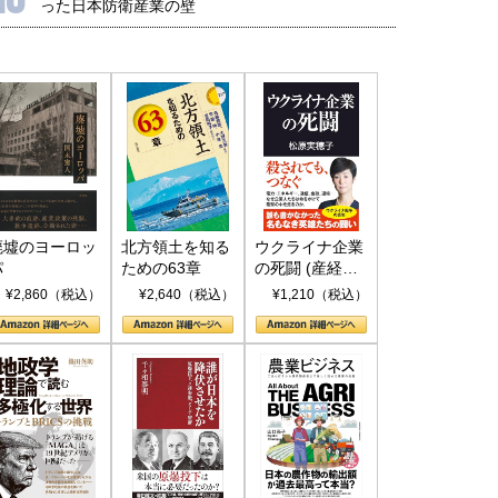
った日本防衛産業の壁
廃墟のヨーロッ
北方領土を知る
ウクライナ企業
パ
ための63章
の死闘 (産経セ
レクト S 039)
¥2,860（税込）
¥2,640（税込）
¥1,210（税込）