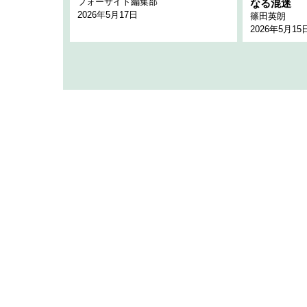
フォーサイト編集部
のか
なる混迷
2026年5月17日
篠田英朗
2026年5月15