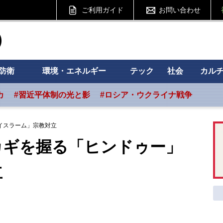
ご利用ガイド
お問い合わせ
ht フォーサイト
防衛
環境・エネルギー
テック
社会
カル
カ
#習近平体制の光と影
#ロシア・ウクライナ戦争
イスラーム」宗教対立
カギを握る「ヒンドゥー」
立