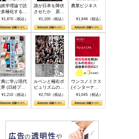
地政学理論で読
誰が日本を降伏
農業ビジネス
む多極化する世
させたか 原爆
界：トランプと
投下、ソ連参
¥1,870（税込）
¥1,100（税込）
¥1,848（税込）
RICSの挑戦
戦、そして聖断
(PHP新書)
古典に学ぶ現代
ルペンと極右ポ
ウンコノミクス
世界 (日経プレ
ピュリズムの時
(インターナシ
ミアシリーズ)
代：〈ヤヌス〉
ョナル新書)
¥1,210（税込）
¥2,750（税込）
¥1,045（税込）
の二つの顔