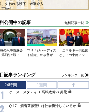
望、失われる秩序、米軍介入
の可能性
料公開中の記事
無料記事一覧
連戦の米中首脳会
マリ「ジハーディス
「エネルギー供給国
、第1戦で勝っ
ト組織」の攻勢が…
としての東南アジ…
…
目記事ランキング
ランキング一覧
24時間
1週間
f
1
ケース・スタディ３ 高嶋政伸vs.美元
国にも理解してほしい「極東
ホルムズ海峡危機で加速したエ
2
Q.17 酒鬼薔薇聖斗は社会復帰しているか
905年体制」における日米韓安
ネルギー転換が「中国依存」に