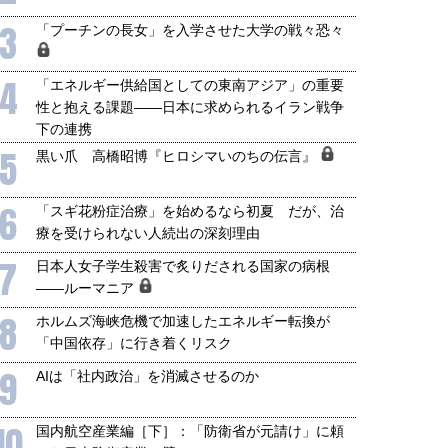
保障協力の意味
行き着くリスク
和泰明
小山堅
3
「プーチンの長女」を入学させた大学の戦々恐々
6年5月15日
2026年5月14日
4
「エネルギー供給国としての東南アジア」の重要
性と抱える課題――日本に求められるイラン戦争
下の連携
5
黒い爪 高橋昭博『ヒロシマいのちの伝言』
6
「スギ花粉症治療」を始めるなら初夏 だが、治
療を受けられない人続出の深刻理由
7
日本人女子学生殺害で炙りだされる国家の病根
――ルーマニア
8
ホルムズ海峡危機で加速したエネルギー転換が
「中国依存」に行き着くリスク
9
AIは「社内政治」を消滅させるのか
10
国内航空産業編［下］：「防衛省が元請け」に頼