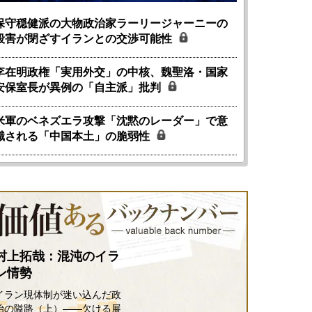
保守穏健派の大物政治家ラーリージャーニーの
殺害が閉ざすイランとの交渉可能性
李在明政権「実用外交」の中核、魏聖洛・国家
安保室長が異例の「自主派」批判
米軍のベネズエラ攻撃「沈黙のレーダー」で意
識される「中国本土」の脆弱性
村上拓哉：混沌のイラ
ン情勢
イラン現体制が迷い込んだ政
治の隘路（上）――欠ける展