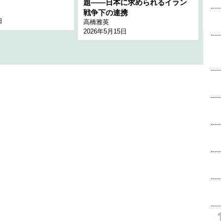
題――日本に求められるイラン
全
千々
戦争下の連携
日
202
高橋雅英
2026年5月15日