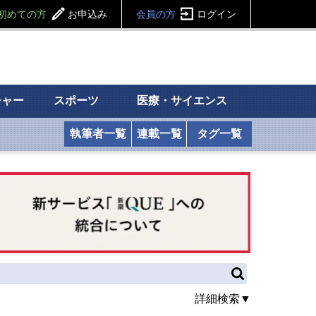
初めての方
お申込み
会員の方
ログイン
チャー
スポーツ
医療・サイエンス
執筆者一覧
連載一覧
タグ一覧
詳細検索▼