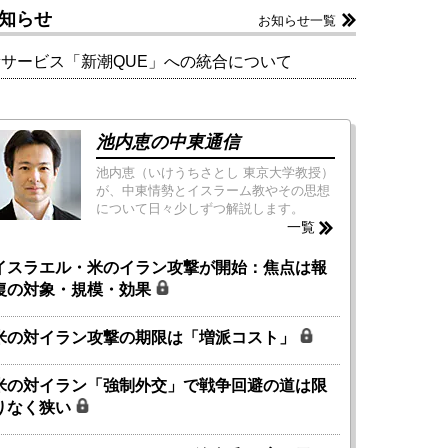
知らせ
お知らせ一覧
新サービス「新潮QUE」への統合について
池内恵の中東通信
池内恵（いけうちさとし 東京大学教授）
が、中東情勢とイスラーム教やその思想
について日々少しずつ解説します。
一覧
イスラエル・米のイラン攻撃が開始：焦点は報
復の対象・規模・効果
米の対イラン攻撃の期限は「増派コスト」
米の対イラン「強制外交」で戦争回避の道は限
りなく狭い