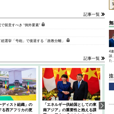
記事一覧
無
で留意すべき “例外要素”
ド総選挙「号砲」で後退する「政教分離」
4
談
記事一覧
た
注
ーディスト組織」の
「エネルギー供給国としての東
韓
する西アフリカの更
南アジア」の重要性と抱える課
1