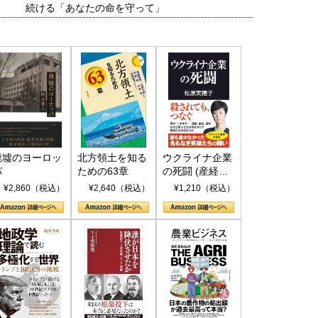
続ける「あなたの命を守って」
廃墟のヨーロッ
北方領土を知る
ウクライナ企業
パ
ための63章
の死闘 (産経セ
レクト S 039)
¥2,860（税込）
¥2,640（税込）
¥1,210（税込）