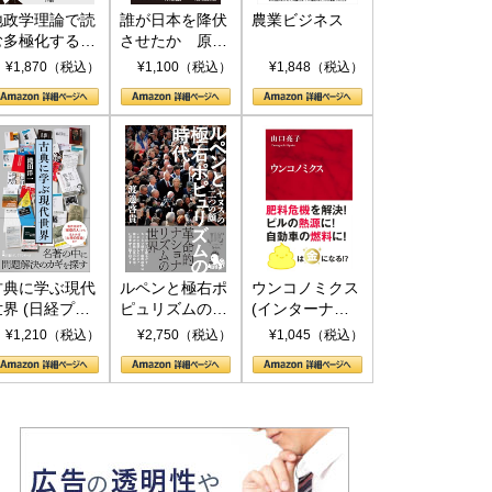
地政学理論で読
誰が日本を降伏
農業ビジネス
む多極化する世
させたか 原爆
界：トランプと
投下、ソ連参
¥1,870（税込）
¥1,100（税込）
¥1,848（税込）
RICSの挑戦
戦、そして聖断
(PHP新書)
古典に学ぶ現代
ルペンと極右ポ
ウンコノミクス
世界 (日経プレ
ピュリズムの時
(インターナシ
ミアシリーズ)
代：〈ヤヌス〉
ョナル新書)
¥1,210（税込）
¥2,750（税込）
¥1,045（税込）
の二つの顔