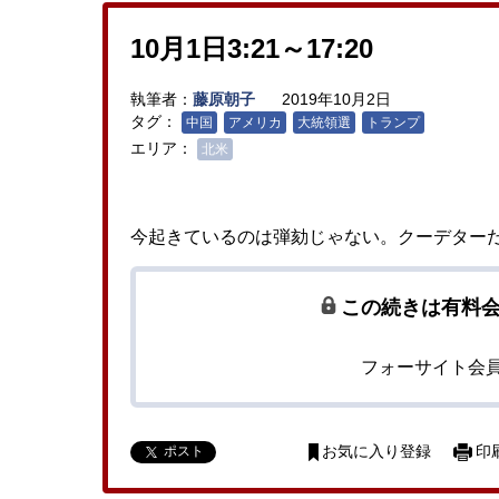
10月1日3:21～17:20
執筆者：
藤原朝子
2019年10月2日
タグ：
中国
アメリカ
大統領選
トランプ
エリア：
北米
今起きているのは弾劾じゃない。クーデター
この続きは有料
フォーサイト会
ポスト
お気に入り登録
印