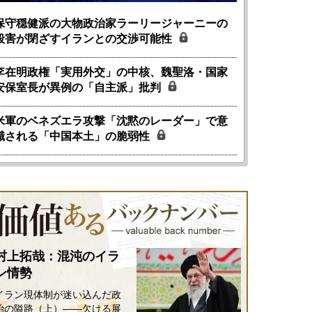
保守穏健派の大物政治家ラーリージャーニーの
殺害が閉ざすイランとの交渉可能性
李在明政権「実用外交」の中核、魏聖洛・国家
安保室長が異例の「自主派」批判
米軍のベネズエラ攻撃「沈黙のレーダー」で意
識される「中国本土」の脆弱性
村上拓哉：混沌のイラ
ン情勢
イラン現体制が迷い込んだ政
治の隘路（上）――欠ける展