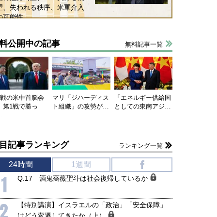
望、失われる秩序、米軍介入
の可能性
料公開中の記事
無料記事一覧
連戦の米中首脳会
マリ「ジハーディス
「エネルギー供給国
、第1戦で勝っ
ト組織」の攻勢が…
としての東南アジ…
…
目記事ランキング
ランキング一覧
24時間
1週間
f
1
Q.17 酒鬼薔薇聖斗は社会復帰しているか
2
【特別講演】イスラエルの「政治」「安全保障」
はどう変遷してきたか（上）