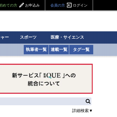
初めての方
お申込み
会員の方
ログイン
チャー
スポーツ
医療・サイエンス
執筆者一覧
連載一覧
タグ一覧
詳細検索▼