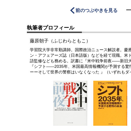
前のつぶやきを見る
執筆者プロフィール
藤原朝子（ふじわらともこ）
学習院大学非常勤講師。国際政治ニュース解説者。慶
ン・アフェアーズ誌（日本語版）などを経て現職。米
語監修なども務める。訳書に『米中戦争前夜――新旧
『シフト――2035年、米国最高情報機関が予測する
ーーそして世界の警察はいなくなった 』（いずれもダ