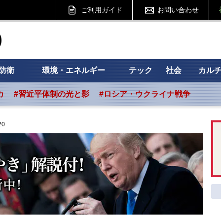
ご利用ガイド
お問い合わせ
ht フォーサイト
防衛
環境・エネルギー
テック
社会
カル
カ
#習近平体制の光と影
#ロシア・ウクライナ戦争
20