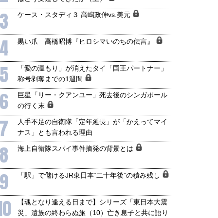
3
ケース・スタディ３ 高嶋政伸vs.美元
4
黒い爪 高橋昭博『ヒロシマいのちの伝言』
5
「愛の温もり」が消えたタイ「国王パートナー」
称号剥奪までの1週間
6
巨星「リー・クアンユー」死去後のシンガポール
の行く末
7
人手不足の自衛隊「定年延長」が「かえってマイ
ナス」とも言われる理由
8
海上自衛隊スパイ事件摘発の背景とは
9
「駅」で儲けるJR東日本“二十年後”の積み残し
10
【魂となり逢える日まで】シリーズ「東日本大震
災」遺族の終わらぬ旅（10）亡き息子と共に語り