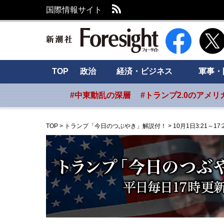
RSS
国際情報サイト
新潮社 Foresig
TOP
政治
経済・ビジネス
軍事・
#中東動乱の深層
#トランプ2.0のアメリ
TOP
>
トランプ「今日のつぶやき」解説付！
>
10月1日3:21～17: