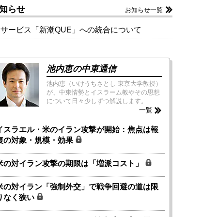
知らせ
お知らせ一覧
新サービス「新潮QUE」への統合について
池内恵の中東通信
池内恵（いけうちさとし 東京大学教授）
が、中東情勢とイスラーム教やその思想
について日々少しずつ解説します。
一覧
イスラエル・米のイラン攻撃が開始：焦点は報
復の対象・規模・効果
米の対イラン攻撃の期限は「増派コスト」
米の対イラン「強制外交」で戦争回避の道は限
りなく狭い