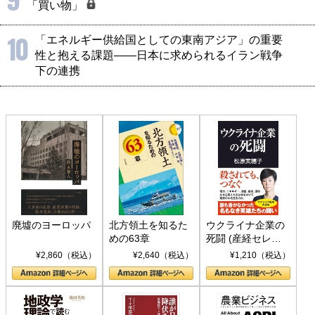
9
「買い物」
10
「エネルギー供給国としての東南アジア」の重要
性と抱える課題――日本に求められるイラン戦争
下の連携
廃墟のヨーロッパ
北方領土を知るた
ウクライナ企業の
めの63章
死闘 (産経セレク
ト S 039)
¥2,860（税込）
¥2,640（税込）
¥1,210（税込）