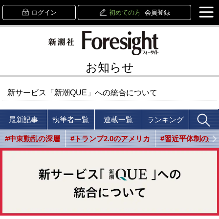
ログイン
初めての方
会員登録
お知らせ
新サービス「新潮QUE」への統合について
最新記事
執筆者一覧
連載一覧
ランキング
#中東動乱の深層
#トランプ2.0のアメリカ
#習近平体制の光