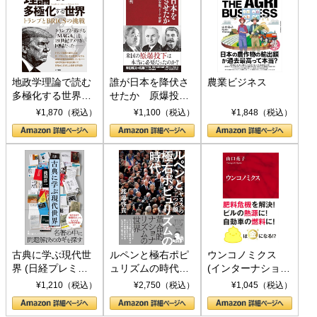
地政学理論で読む
誰が日本を降伏さ
農業ビジネス
多極化する世界：
せたか 原爆投
トランプとBRICS
下、ソ連参戦、そ
¥1,870（税込）
¥1,100（税込）
¥1,848（税込）
の挑戦
して聖断 (PHP新
書)
古典に学ぶ現代世
ルペンと極右ポピ
ウンコノミクス
界 (日経プレミア
ュリズムの時代：
(インターナショナ
シリーズ)
〈ヤヌス〉の二つ
ル新書)
¥1,210（税込）
¥2,750（税込）
¥1,045（税込）
の顔