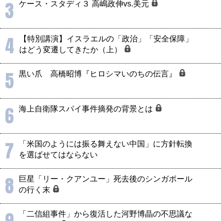
3
ケース・スタディ３ 高嶋政伸vs.美元
4
【特別講演】イスラエルの「政治」「安全保障」
はどう変遷してきたか（上）
5
黒い爪 高橋昭博『ヒロシマいのちの伝言』
6
海上自衛隊スパイ事件摘発の背景とは
7
「米国のようには振る舞えない中国」に方針転換
を選ばせてはならない
8
巨星「リー・クアンユー」死去後のシンガポール
の行く末
「二信組事件」から復活した河野博晶の不思議な