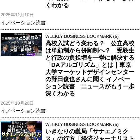
くわかる
2025年11月10日
イノベーション読書
WEEKLY BUSINESS BOOKMARK (6)
高校入試どう変わる？ 公立高校
は単願制から併願制へ？ 受験生
と行政の負担増を一挙に解決する
「DAアルゴリズム」とは｜東京
大学マーケットデザインセンター
の野田俊也さんに聞く イノベー
ション読書 ニュースがもう一歩
深くわかる
2025年10月20日
イノベーション読書
WEEKLY BUSINESS BOOKMARK (5)
いきなりの難局「サナエノミク
ス」の行方｜経済ジャーナリスト