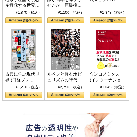
多極化する世界：
せたか 原爆投
トランプとBRICS
下、ソ連参戦、そ
¥1,870（税込）
¥1,100（税込）
¥1,848（税込）
の挑戦
して聖断 (PHP新
書)
古典に学ぶ現代世
ルペンと極右ポピ
ウンコノミクス
界 (日経プレミア
ュリズムの時代：
(インターナショナ
シリーズ)
〈ヤヌス〉の二つ
ル新書)
¥1,210（税込）
¥2,750（税込）
¥1,045（税込）
の顔