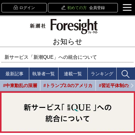
ログイン
初めての方
会員登録
お知らせ
新サービス「新潮QUE」への統合について
最新記事
執筆者一覧
連載一覧
ランキング
#中東動乱の深層
#トランプ2.0のアメリカ
#習近平体制の光