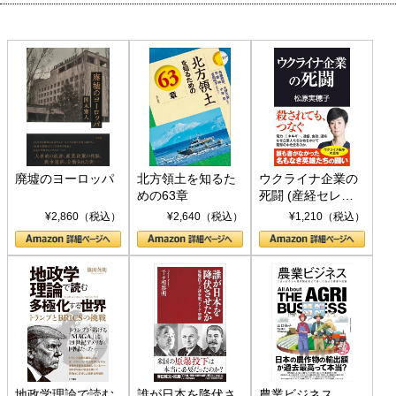
廃墟のヨーロッパ
北方領土を知るた
ウクライナ企業の
めの63章
死闘 (産経セレク
ト S 039)
¥2,860（税込）
¥2,640（税込）
¥1,210（税込）
地政学理論で読む
誰が日本を降伏さ
農業ビジネス