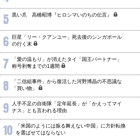
5
黒い爪 高橋昭博『ヒロシマいのちの伝言』
6
巨星「リー・クアンユー」死去後のシンガポール
の行く末
7
「愛の温もり」が消えたタイ「国王パートナー」
称号剥奪までの1週間
8
「二信組事件」から復活した河野博晶の不思議な
「買い物」
9
人手不足の自衛隊「定年延長」が「かえってマイ
ナス」とも言われる理由
10
「米国のようには振る舞えない中国」に方針転換
を選ばせてはならない