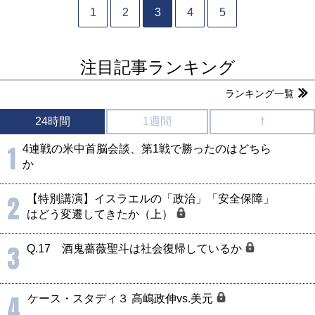
1
2
3
4
5
注目記事ランキング
ランキング一覧
24時間
1週間
f
1
4連戦の米中首脳会談、第1戦で勝ったのはどちら
か
2
【特別講演】イスラエルの「政治」「安全保障」
はどう変遷してきたか（上）
3
Q.17 酒鬼薔薇聖斗は社会復帰しているか
4
ケース・スタディ３ 高嶋政伸vs.美元