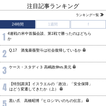
注目記事ランキング
ランキング一覧
24時間
1週間
f
1
4連戦の米中首脳会談、第1戦で勝ったのはどちら
か
2
Q.17 酒鬼薔薇聖斗は社会復帰しているか
3
ケース・スタディ３ 高嶋政伸vs.美元
4
【特別講演】イスラエルの「政治」「安全保障」
はどう変遷してきたか（上）
5
黒い爪 高橋昭博『ヒロシマいのちの伝言』