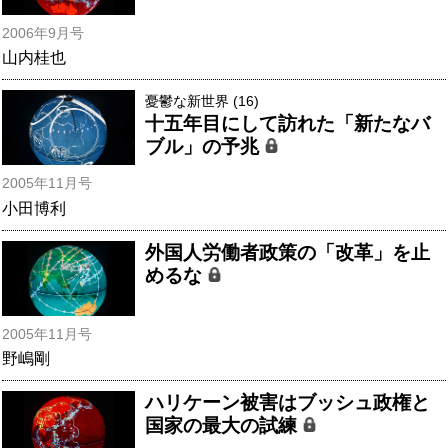
2006年9月号
山内桂也
憂鬱な新世界 (16)
十五年目にして訪れた「新たなバ
ブル」の予兆
2005年11月号
小田博利
外国人労働者政策の「改革」を止
めるな
2005年11月号
野嶋剛
ハリケーン被害はブッシュ政権と
国家の最大の試練