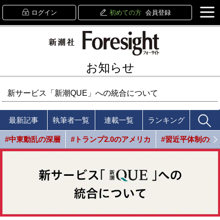
ログイン
初めての方
会員登録
お知らせ
新サービス「新潮QUE」への統合について
最新記事
執筆者一覧
連載一覧
ランキング
#中東動乱の深層
#トランプ2.0のアメリカ
#習近平体制の光