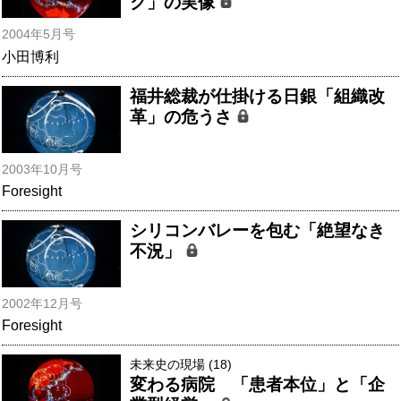
ク」の実像
2004年5月号
小田博利
福井総裁が仕掛ける日銀「組織改
革」の危うさ
2003年10月号
Foresight
シリコンバレーを包む「絶望なき
不況」
2002年12月号
Foresight
未来史の現場 (18)
変わる病院 「患者本位」と「企