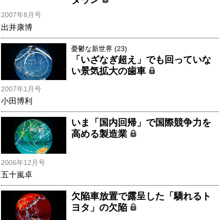
2007年8月号
出井康博
憂鬱な新世界 (23)
「いざなぎ超え」でも回っていな
い景気拡大の歯車
2007年1月号
小田博利
いま「国内回帰」で国際競争力を
高める製造業
2006年12月号
五十嵐卓
欠陥車放置で露呈した「驕れるト
ヨタ」の欠陥