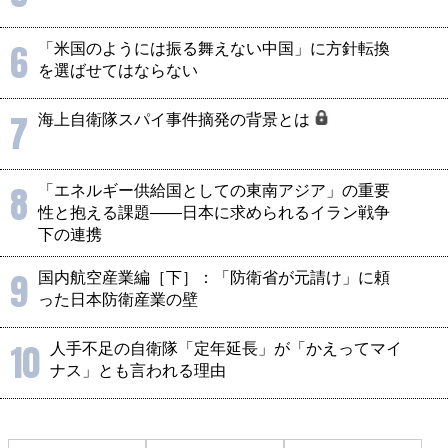
6
「米国のようには振る舞えない中国」に方針転換
を選ばせてはならない
7
海上自衛隊スパイ事件摘発の背景とは
8
「エネルギー供給国としての東南アジア」の重要
性と抱える課題――日本に求められるイラン戦争
下の連携
9
国内航空産業編［下］：「防衛省が元請け」に頼
った日本防衛産業の壁
10
人手不足の自衛隊「定年延長」が「かえってマイ
ナス」とも言われる理由