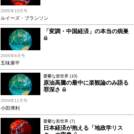
2005年10月号
ルイーズ・ブランソン
「変調・中国経済」の本当の病巣
2005年8月号
五味康平
憂鬱な新世界 (10)
原油高騰の最中に楽観論のみ語る
罪深さ
2004年11月号
小田博利
憂鬱な新世界 (7)
日本経済が抱える「地政学リス