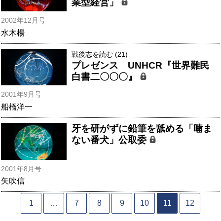
業型経営」
2002年12月号
水木楊
戦後志を読む (21)
プレゼンス UNHCR『世界難民
白書二〇〇〇』
2001年9月号
船橋洋一
牙を研がずに鉛筆を舐める「噛ま
ない番犬」公取委
2001年8月号
矢吹信
1
…
7
8
9
10
11
12