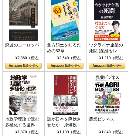
廃墟のヨーロッパ
北方領土を知るた
ウクライナ企業の
めの63章
死闘 (産経セレク
ト S 039)
¥2,860（税込）
¥2,640（税込）
¥1,210（税込）
地政学理論で読む
誰が日本を降伏さ
農業ビジネス
多極化する世界：
せたか 原爆投
トランプとBRICS
下、ソ連参戦、そ
¥1,870（税込）
¥1,100（税込）
¥1,848（税込）