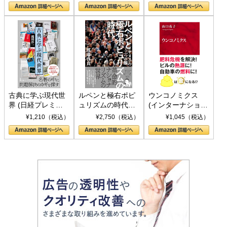
の挑戦
して聖断 (PHP新
書)
古典に学ぶ現代世
ルペンと極右ポピ
ウンコノミクス
界 (日経プレミア
ュリズムの時代：
(インターナショナ
シリーズ)
〈ヤヌス〉の二つ
ル新書)
¥1,210（税込）
¥2,750（税込）
¥1,045（税込）
の顔