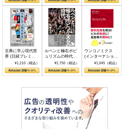
書)
古典に学ぶ現代世
ルペンと極右ポピ
ウンコノミクス
界 (日経プレミア
ュリズムの時代：
(インターナショナ
シリーズ)
〈ヤヌス〉の二つ
ル新書)
¥1,210（税込）
¥2,750（税込）
¥1,045（税込）
の顔