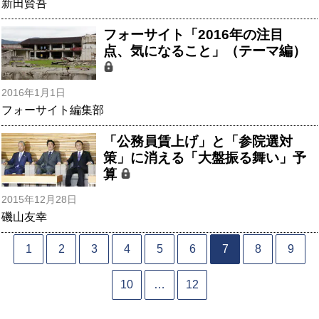
新田賢吾
フォーサイト「2016年の注目
点、気になること」（テーマ編）
2016年1月1日
フォーサイト編集部
「公務員賃上げ」と「参院選対
策」に消える「大盤振る舞い」予
算
2015年12月28日
磯山友幸
1
2
3
4
5
6
7
8
9
10
…
12