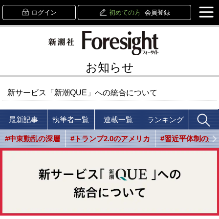
ログイン
初めての方
会員登録
お知らせ
新サービス「新潮QUE」への統合について
最新記事
執筆者一覧
連載一覧
ランキング
#中東動乱の深層
#トランプ2.0のアメリカ
#習近平体制の光