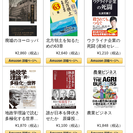
廃墟のヨーロッパ
北方領土を知るた
ウクライナ企業の
めの63章
死闘 (産経セレク
ト S 039)
¥2,860（税込）
¥2,640（税込）
¥1,210（税込）
地政学理論で読む
誰が日本を降伏さ
農業ビジネス
多極化する世界：
せたか 原爆投
トランプとBRICS
下、ソ連参戦、そ
¥1,870（税込）
¥1,100（税込）
¥1,848（税込）
の挑戦
して聖断 (PHP新