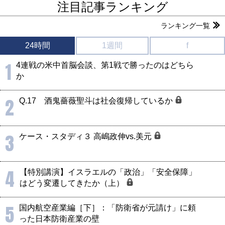
注目記事ランキング
ランキング一覧
24時間
1週間
f
1
4連戦の米中首脳会談、第1戦で勝ったのはどちら
か
2
Q.17 酒鬼薔薇聖斗は社会復帰しているか
3
ケース・スタディ３ 高嶋政伸vs.美元
4
【特別講演】イスラエルの「政治」「安全保障」
はどう変遷してきたか（上）
5
国内航空産業編［下］：「防衛省が元請け」に頼
った日本防衛産業の壁