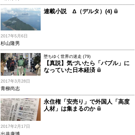
連載小説 Δ（デルタ）(4)
2017年5月6日
杉山隆男
堕ちゆく世界の迷走 (79)
【真説】気づいたら「バブル」に
なっていた日本経済
2017年3月28日
青柳尚志
永住権「安売り」で外国人「高度
人材」は集まるのか
2017年2月17日
出井康博