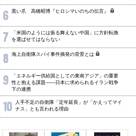
6
黒い爪 高橋昭博『ヒロシマいのちの伝言』
7
「米国のようには振る舞えない中国」に方針転換
を選ばせてはならない
8
海上自衛隊スパイ事件摘発の背景とは
9
「エネルギー供給国としての東南アジア」の重要
性と抱える課題――日本に求められるイラン戦争
下の連携
10
人手不足の自衛隊「定年延長」が「かえってマイ
ナス」とも言われる理由