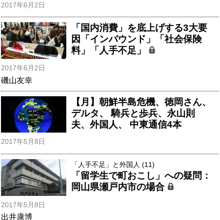
2017年6月2日
「国内消費」を底上げする3大要
因「インバウンド」「社会保険
料」「人手不足」
2017年6月2日
磯山友幸
【月】朝鮮半島危機、徳岡さん、
デルタ、 騎兵と歩兵、永山則
夫、外国人、 中東通信4本
2017年5月8日
「人手不足」と外国人 (11)
「留学生で町おこし」への疑問：
岡山県瀬戸内市の場合
2017年5月8日
出井康博