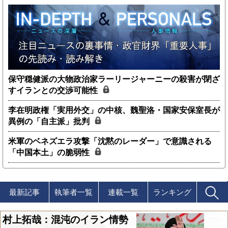
保守穏健派の大物政治家ラーリージャーニーの殺害が閉ざ
すイランとの交渉可能性
李在明政権「実用外交」の中核、魏聖洛・国家安保室長が
異例の「自主派」批判
米軍のベネズエラ攻撃「沈黙のレーダー」で意識される
「中国本土」の脆弱性
最新記事
執筆者一覧
連載一覧
ランキング
村上拓哉：混沌のイラン情勢