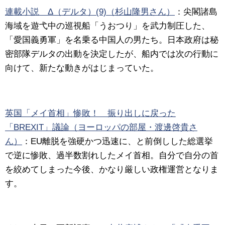
連載小説 Δ（デルタ）(9)（杉山隆男さん）
：
尖閣諸島
海域を遊弋中の巡視船「うおつり」を武力制圧した、
「愛国義勇軍」を名乗る中国人の男たち。日本政府は秘
密部隊デルタの出動を決定したが、船内では次の行動に
向けて、新たな動きがはじまっていた。
英国「メイ首相」惨敗！ 振り出しに戻った
「BREXIT」議論（ヨーロッパの部屋・渡邊啓貴さ
ん）
：
EU離脱を強硬かつ迅速に、と前倒しした総選挙
で逆に惨敗、過半数割れしたメイ首相。自分で自分の首
を絞めてしまった今後、かなり厳しい政権運営となりま
す。