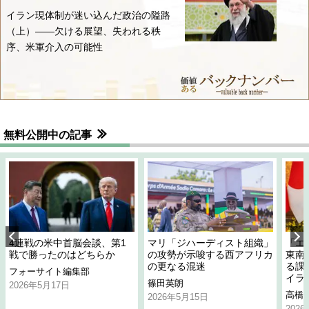
イラン現体制が迷い込んだ政治の隘路
（上）――欠ける展望、失われる秩
序、米軍介入の可能性
無料公開中の記事
4連戦の米中首脳会談、第1
マリ「ジハーディスト組織」
「エ
戦で勝ったのはどちらか
の攻勢が示唆する西アフリカ
東南
の更なる混迷
る課
フォーサイト編集部
イラ
篠田英朗
2026年5月17日
高橋
2026年5月15日
202