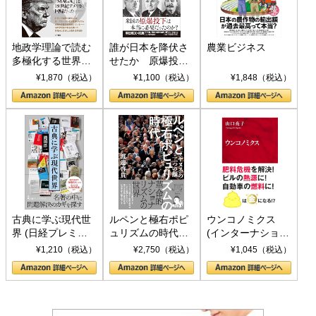
地政学理論で読む
誰が日本を降伏さ
農業ビジネス
多極化する世界：
せたか 原爆投
トランプとBRICS
下、ソ連参戦、そ
¥1,870（税込）
¥1,100（税込）
¥1,848（税込）
の挑戦
して聖断 (PHP新
書)
古典に学ぶ現代世
ルペンと極右ポピ
ウンコノミクス
界 (日経プレミア
ュリズムの時代：
(インターナショナ
シリーズ)
〈ヤヌス〉の二つ
ル新書)
¥1,210（税込）
¥2,750（税込）
¥1,045（税込）
の顔