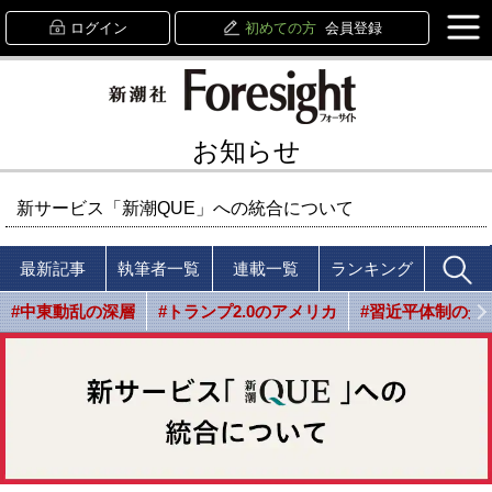
ログイン
初めての方
会員登録
お知らせ
新サービス「新潮QUE」への統合について
最新記事
執筆者一覧
連載一覧
ランキング
#中東動乱の深層
#トランプ2.0のアメリカ
#習近平体制の光