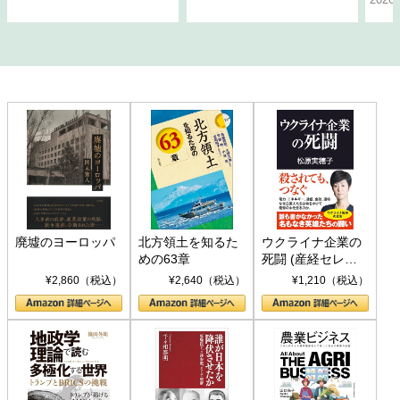
廃墟のヨーロッパ
北方領土を知るた
ウクライナ企業の
めの63章
死闘 (産経セレク
ト S 039)
¥2,860（税込）
¥2,640（税込）
¥1,210（税込）