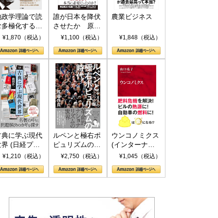
地政学理論で読
誰が日本を降伏
農業ビジネス
む多極化する世
させたか 原爆
界：トランプと
投下、ソ連参
¥1,870（税込）
¥1,100（税込）
¥1,848（税込）
RICSの挑戦
戦、そして聖断
(PHP新書)
古典に学ぶ現代
ルペンと極右ポ
ウンコノミクス
世界 (日経プレ
ピュリズムの時
(インターナシ
ミアシリーズ)
代：〈ヤヌス〉
ョナル新書)
¥1,210（税込）
¥2,750（税込）
¥1,045（税込）
の二つの顔