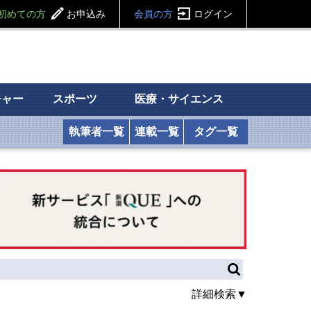
初めての方
お申込み
会員の方
ログイン
チャー
スポーツ
医療・サイエンス
執筆者一覧
連載一覧
タグ一覧
詳細検索▼