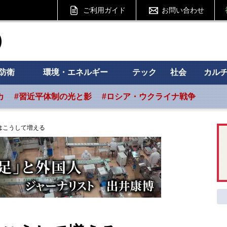
ご利用ガイド
お問い合わせ
ht フォーサイト
防衛
環境・エネルギー
テック
社会
カル
カ
#習近平体制の光と影
#ロシア・ウクライナ戦争
はこうして増える