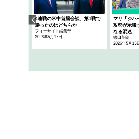
艦隊」構想
4連戦の米中首脳会談、第1戦で
マリ「ジハ
「空白」
勝ったのはどちらか
攻勢が示唆
フォーサイト編集部
のか
なる混迷
2026年5月17日
篠田英朗
2026年5月15