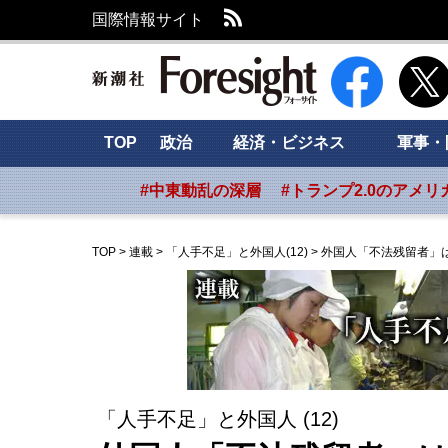
RSS
国際情報サイト
新潮社 Foresig
TOP
政治
経済・ビジネス
軍事・
#中東動乱の深層
#トランプ2.0のアメリ
TOP
>
連載
>
「人手不足」と外国人(12)
>
外国人「不法残留者」
「人手不足」と外国人 (12)