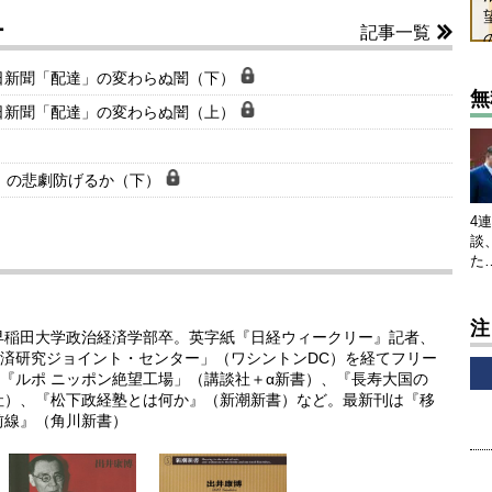
ー
記事一覧
日新聞「配達」の変わらぬ闇（下）
無
日新聞「配達」の変わらぬ闇（上）
」の悲劇防げるか（下）
4
談
た
注
。早稲田大学政治経済学部卒。英字紙『日経ウィークリー』記者、
済研究ジョイント・センター」（ワシントンDC）を経てフリー
『ルポ ニッポン絶望工場」（講談社＋α新書）、『長寿大国の
社）、『松下政経塾とは何か』（新潮新書）など。最新刊は『移
前線』（角川新書）