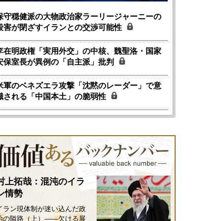
保守穏健派の大物政治家ラーリージャーニーの
殺害が閉ざすイランとの交渉可能性
李在明政権「実用外交」の中核、魏聖洛・国家
安保室長が異例の「自主派」批判
米軍のベネズエラ攻撃「沈黙のレーダー」で意
識される「中国本土」の脆弱性
村上拓哉：混沌のイラ
ン情勢
イラン現体制が迷い込んだ政
治の隘路（上）――欠ける展