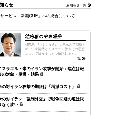
知らせ
お知らせ一覧
新サービス「新潮QUE」への統合について
池内恵の中東通信
池内恵（いけうちさとし 東京大学教授）
が、中東情勢とイスラーム教やその思想
について日々少しずつ解説します。
一覧
イスラエル・米のイラン攻撃が開始：焦点は報
復の対象・規模・効果
米の対イラン攻撃の期限は「増派コスト」
米の対イラン「強制外交」で戦争回避の道は限
りなく狭い