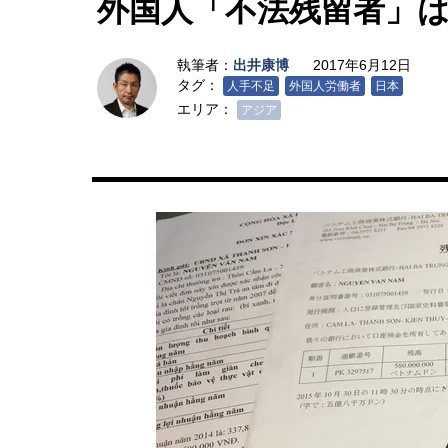
外国人「不法残留者」
執筆者：
出井康博
2017年6月12日
タグ：
人手不足
外国人労働者
日本
エリア：
アジア