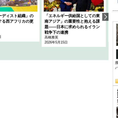
ーディスト組織」の
「エネルギー供給国としての東
韓
する西アフリカの更
南アジア」の重要性と抱える課
1
題――日本に求められるイラン
全
千々
戦争下の連携
日
202
高橋雅英
2026年5月15日