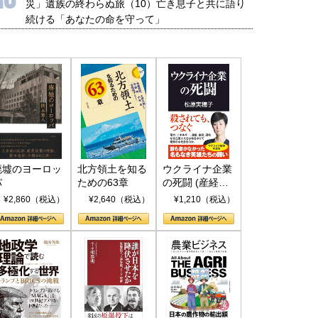
災」遺族の終わらぬ旅（10）亡き息子と共に語り
続ける「あなたの命を守って」
国にも理解してほしい「極東
ホルムズ海峡危機で加速したエ
905年体制」における日米韓安
ネルギー転換が「中国依存」に
保障協力の意味
行き着くリスク
和泰明
小山堅
6年5月15日
2026年5月14日
廃墟のヨーロッ
北方領土を知る
ウクライナ企業
パ
ための63章
の死闘 (産経セ
レクト S 039)
¥2,860（税込）
¥2,640（税込）
¥1,210（税込）