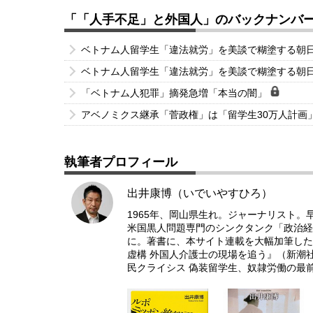
「「人手不足」と外国人」のバックナンバ
ベトナム人留学生「違法就労」を美談で糊塗する朝
ベトナム人留学生「違法就労」を美談で糊塗する朝
「ベトナム人犯罪」摘発急増「本当の闇」
アベノミクス継承「菅政権」は「留学生30万人計画
執筆者プロフィール
出井康博（いでいやすひろ）
1965年、岡山県生れ。ジャーナリスト
米国黒人問題専門のシンクタンク「政治経
に。著書に、本サイト連載を大幅加筆した
虚構 外国人介護士の現場を追う』（新潮
民クライシス 偽装留学生、奴隷労働の最