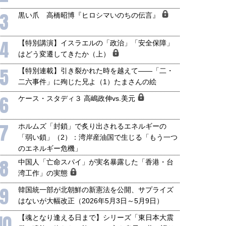
3
黒い爪 高橋昭博『ヒロシマいのちの伝言』
4
【特別講演】イスラエルの「政治」「安全保障」
はどう変遷してきたか（上）
5
【特別連載】引き裂かれた時を越えて――「二・
二六事件」に殉じた兄よ（1）たまさんの絵
6
ケース・スタディ３ 高嶋政伸vs.美元
7
ホルムズ「封鎖」で炙り出されるエネルギーの
「弱い鎖」（2）：湾岸産油国で生じる「もう一つ
のエネルギー危機」
8
中国人「亡命スパイ」が実名暴露した「香港・台
湾工作」の実態
9
韓国統一部が北朝鮮の新憲法を公開、サプライズ
はないが大幅改正（2026年5月3日～5月9日）
10
【魂となり逢える日まで】シリーズ「東日本大震