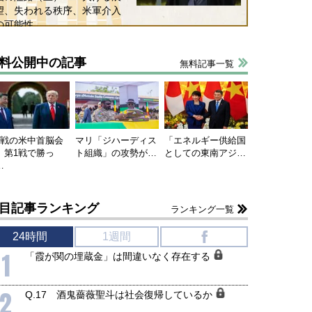
望、失われる秩序、米軍介入
の可能性
料公開中の記事
無料記事一覧
連戦の米中首脳会
マリ「ジハーディス
「エネルギー供給国
、第1戦で勝っ
ト組織」の攻勢が…
としての東南アジ…
…
目記事ランキング
ランキング一覧
24時間
1週間
f
1
「霞が関の埋蔵金」は間違いなく存在する
2
Q.17 酒鬼薔薇聖斗は社会復帰しているか