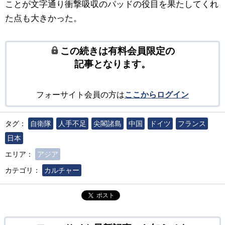
ことが文字通り衝撃吸収のパッドの役目を果たしてくれ
た点も大きかった。
この続きは有料会員限定の
記事となります。
フォーサイト会員の方は
ここからログイン
タグ：
自衛隊
人手不足
尖閣諸島
中国
ドイツ
フランス
日本
エリア：
アジア
カテゴリ：
カルチャー
ポスト