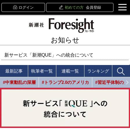
ログイン
初めての方
会員登録
お知らせ
新サービス「新潮QUE」への統合について
最新記事
執筆者一覧
連載一覧
ランキング
#中東動乱の深層
#トランプ2.0のアメリカ
#習近平体制の光