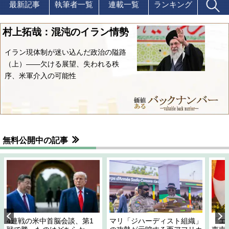
最新記事
執筆者一覧
連載一覧
ランキング
村上拓哉：混沌のイラン情勢
イラン現体制が迷い込んだ政治の隘路
（上）――欠ける展望、失われる秩
序、米軍介入の可能性
無料公開中の記事
4連戦の米中首脳会談、第1
マリ「ジハーディスト組織」
「エ