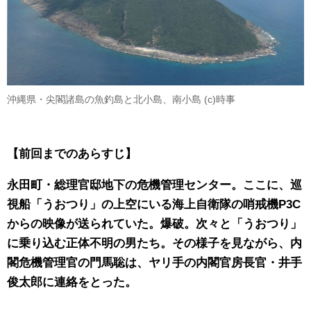
沖縄県・尖閣諸島の魚釣島と北小島、南小島 (c)時事
【前回までのあらすじ】
永田町・総理官邸地下の危機管理センター。ここに、巡
視船「うおつり」の上空にいる海上自衛隊の哨戒機P3C
からの映像が送られていた。爆破。次々と「うおつり」
に乗り込む正体不明の男たち。その様子を見ながら、内
閣危機管理官の門馬聡は、ヤリ手の内閣官房長官・井手
俊太郎に連絡をとった。