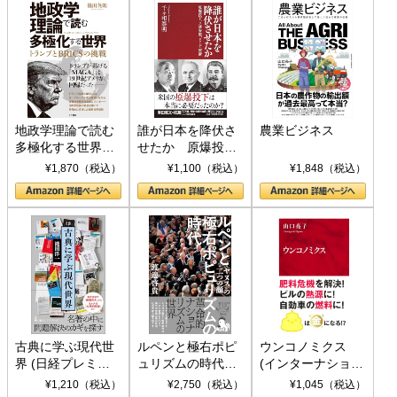
地政学理論で読む
誰が日本を降伏さ
農業ビジネス
多極化する世界：
せたか 原爆投
トランプとBRICS
下、ソ連参戦、そ
¥1,870（税込）
¥1,100（税込）
¥1,848（税込）
の挑戦
して聖断 (PHP新
書)
古典に学ぶ現代世
ルペンと極右ポピ
ウンコノミクス
界 (日経プレミア
ュリズムの時代：
(インターナショナ
シリーズ)
〈ヤヌス〉の二つ
ル新書)
¥1,210（税込）
¥2,750（税込）
¥1,045（税込）
の顔