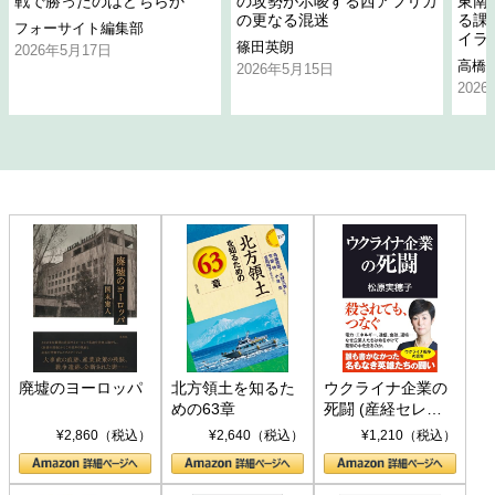
戦で勝ったのはどちらか
の攻勢が示唆する西アフリカ
東南
の更なる混迷
る課
フォーサイト編集部
イラ
篠田英朗
2026年5月17日
高橋
2026年5月15日
202
廃墟のヨーロッパ
北方領土を知るた
ウクライナ企業の
めの63章
死闘 (産経セレク
ト S 039)
¥2,860（税込）
¥2,640（税込）
¥1,210（税込）