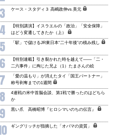
3
ケース・スタディ３ 高嶋政伸vs.美元
4
【特別講演】イスラエルの「政治」「安全保障」
はどう変遷してきたか（上）
5
「駅」で儲けるJR東日本“二十年後”の積み残し
6
【特別連載】引き裂かれた時を越えて――「二・
二六事件」に殉じた兄よ（1）たまさんの絵
7
「愛の温もり」が消えたタイ「国王パートナー」
称号剥奪までの1週間
8
4連戦の米中首脳会談、第1戦で勝ったのはどちら
か
9
黒い爪 高橋昭博『ヒロシマいのちの伝言』
10
ギングリッチが指摘した「オバマの資質」