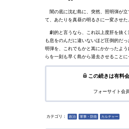
闇の底に沈む島に、突然、照明弾が立
て、あたりを真昼の明るさに一変させた
劇的と言うなら、これ以上度肝を抜く
も息をのんだに違いないほど圧倒的だっ
明弾を、これでもかと嵩にかかったよう
らを一刻も早く島から退去させることに
この続きは有料
フォーサイト会
カテゴリ：
政治
軍事・防衛
カルチャー