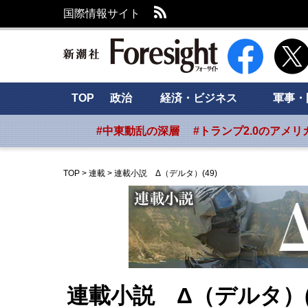
RSS
国際情報サイト
新潮社 Foresig
TOP
政治
経済・ビジネス
軍事・
#中東動乱の深層
#トランプ2.0のアメリ
TOP
>
連載
>
連載小説 Δ（デルタ）(49)
連載小説 Δ（デルタ）(4