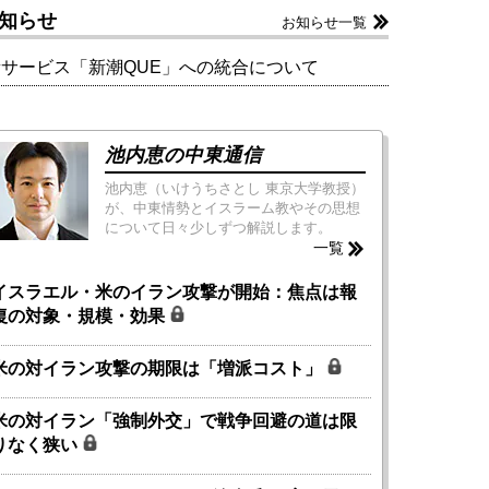
知らせ
お知らせ一覧
新サービス「新潮QUE」への統合について
池内恵の中東通信
池内恵（いけうちさとし 東京大学教授）
が、中東情勢とイスラーム教やその思想
について日々少しずつ解説します。
一覧
イスラエル・米のイラン攻撃が開始：焦点は報
復の対象・規模・効果
米の対イラン攻撃の期限は「増派コスト」
米の対イラン「強制外交」で戦争回避の道は限
りなく狭い