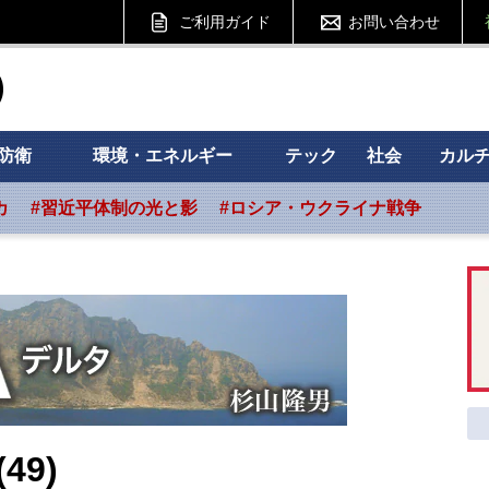
ご利用ガイド
お問い合わせ
ht フォーサイト
防衛
環境・エネルギー
テック
社会
カル
カ
#習近平体制の光と影
#ロシア・ウクライナ戦争
9)