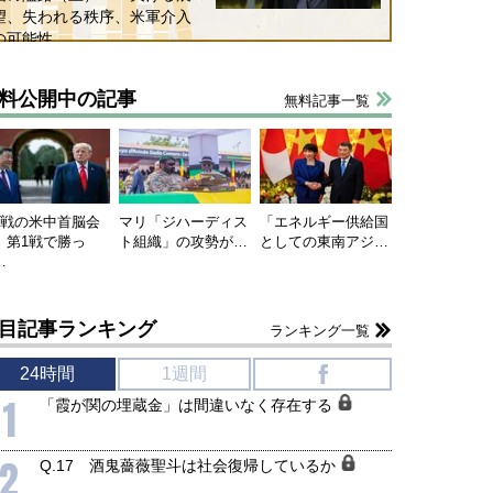
望、失われる秩序、米軍介入
の可能性
料公開中の記事
無料記事一覧
連戦の米中首脳会
マリ「ジハーディス
「エネルギー供給国
、第1戦で勝っ
ト組織」の攻勢が…
としての東南アジ…
…
目記事ランキング
ランキング一覧
24時間
1週間
f
1
「霞が関の埋蔵金」は間違いなく存在する
2
Q.17 酒鬼薔薇聖斗は社会復帰しているか