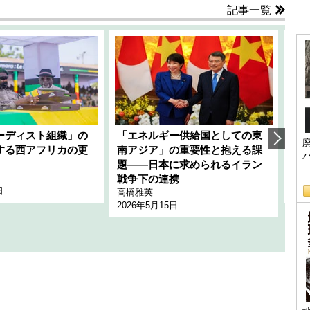
記事一覧
ーディスト組織」の
「エネルギー供給国としての東
韓
する西アフリカの更
南アジア」の重要性と抱える課
1
題――日本に求められるイラン
全
千々
戦争下の連携
日
202
高橋雅英
2026年5月15日