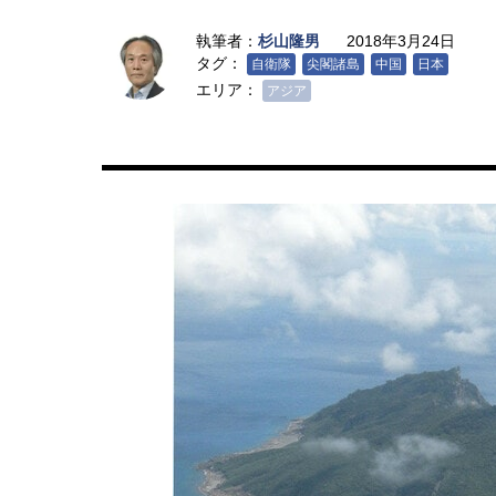
執筆者：
杉山隆男
2018年3月24日
タグ：
自衛隊
尖閣諸島
中国
日本
エリア：
アジア