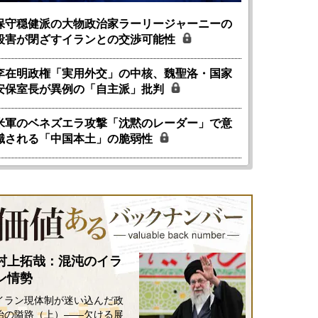
保守穏健派の大物政治家ラーリージャーニーの
殺害が閉ざすイランとの交渉可能性
李在明政権「実用外交」の中核、魏聖洛・国家
安保室長が異例の「自主派」批判
米軍のベネズエラ攻撃「沈黙のレーダー」で意
識される「中国本土」の脆弱性
村上拓哉：混沌のイラ
ン情勢
イラン現体制が迷い込んだ政
治の隘路（上）――欠ける展