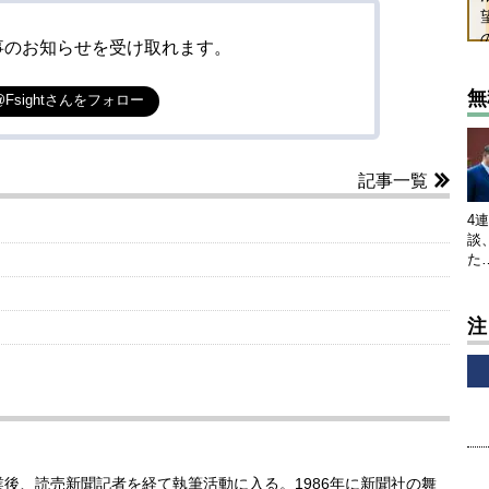
事のお知らせを受け取れます。
無
@Fsightさんをフォロー
記事一覧
4
談
た
注
業後、読売新聞記者を経て執筆活動に入る。1986年に新聞社の舞