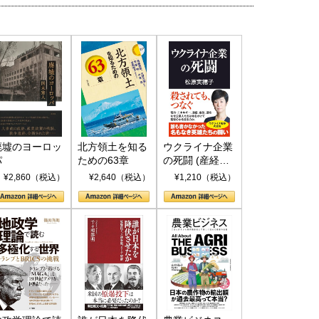
国にも理解してほしい「極東
ホルムズ海峡危機で加速したエ
廃墟のヨーロッ
北方領土を知る
ウクライナ企業
905年体制」における日米韓安
ネルギー転換が「中国依存」に
パ
ための63章
の死闘 (産経セ
保障協力の意味
行き着くリスク
レクト S 039)
¥2,860（税込）
¥2,640（税込）
¥1,210（税込）
和泰明
小山堅
6年5月15日
2026年5月14日