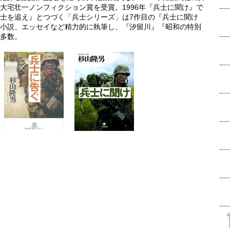
大宅壮一ノンフィクション賞を受賞。1996年『兵士に聞け』で
兵士を追え』とつづく「兵士シリーズ」は7作目の『兵士に聞け
小説、エッセイなど精力的に執筆し、『汐留川』『昭和の特別
多数。