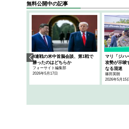
無料公開中の記事
艦隊」構想
4連戦の米中首脳会談、第1戦で
マリ「ジハ
「空白」
勝ったのはどちらか
攻勢が示唆
フォーサイト編集部
のか
なる混迷
2026年5月17日
篠田英朗
2026年5月15