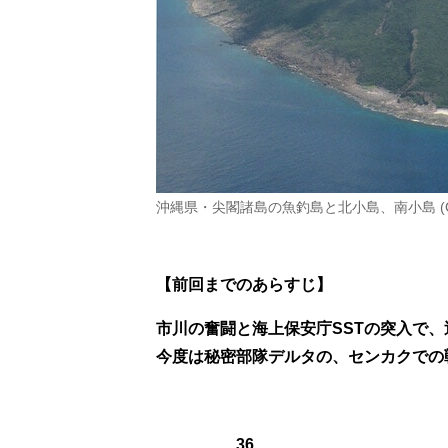
沖縄県・尖閣諸島の魚釣島と北小島、南小島 (
【前回までのあらすじ】
市川の奮闘と海上保安庁SSTの突入で
今度は秘密部隊デルタの、センカクでの
36