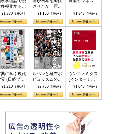
地政学理論で読
誰が日本を降伏
農業ビジネス
む多極化する世
させたか 原爆
界：トランプと
投下、ソ連参
¥1,870（税込）
¥1,100（税込）
¥1,848（税込）
RICSの挑戦
戦、そして聖断
(PHP新書)
古典に学ぶ現代
ルペンと極右ポ
ウンコノミクス
世界 (日経プレ
ピュリズムの時
(インターナシ
ミアシリーズ)
代：〈ヤヌス〉
ョナル新書)
¥1,210（税込）
¥2,750（税込）
¥1,045（税込）
の二つの顔