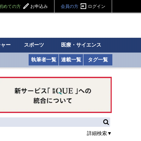
初めての方
お申込み
会員の方
ログイン
チャー
スポーツ
医療・サイエンス
執筆者一覧
連載一覧
タグ一覧
詳細検索▼