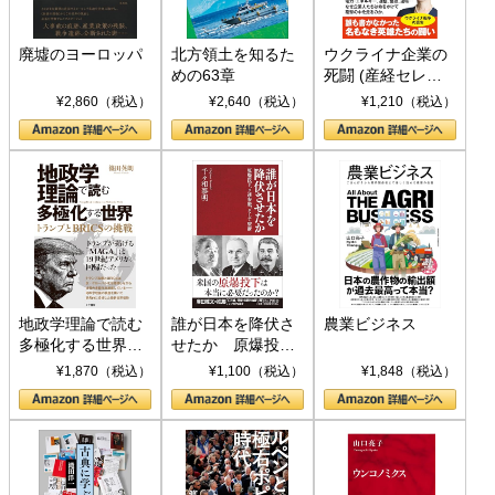
廃墟のヨーロッパ
北方領土を知るた
ウクライナ企業の
めの63章
死闘 (産経セレク
ト S 039)
¥2,860（税込）
¥2,640（税込）
¥1,210（税込）
地政学理論で読む
誰が日本を降伏さ
農業ビジネス
多極化する世界：
せたか 原爆投
トランプとBRICS
下、ソ連参戦、そ
¥1,870（税込）
¥1,100（税込）
¥1,848（税込）
の挑戦
して聖断 (PHP新
書)