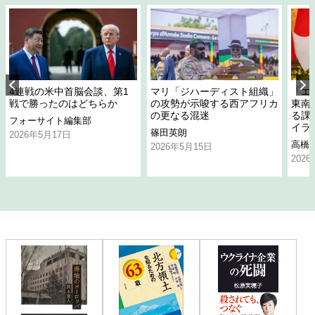
4連戦の米中首脳会談、第1
マリ「ジハーディスト組織」
「エ
戦で勝ったのはどちらか
の攻勢が示唆する西アフリカ
東南
の更なる混迷
る課
フォーサイト編集部
イラ
篠田英朗
2026年5月17日
高橋
2026年5月15日
202