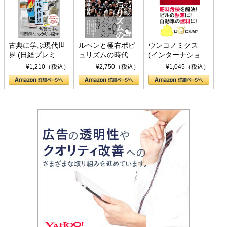
古典に学ぶ現代世
ルペンと極右ポピ
ウンコノミクス
界 (日経プレミア
ュリズムの時代：
(インターナショナ
シリーズ)
〈ヤヌス〉の二つ
ル新書)
¥1,210（税込）
¥2,750（税込）
¥1,045（税込）
の顔