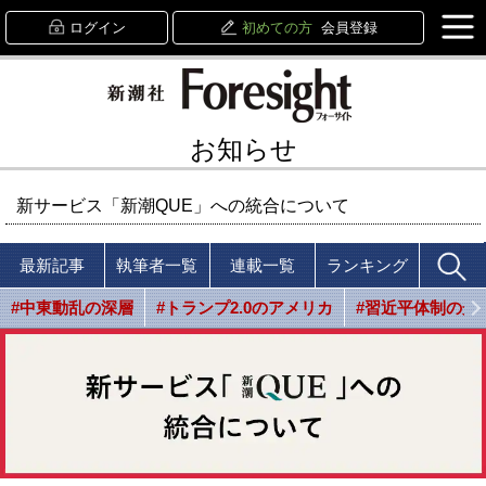
ログイン
初めての方
会員登録
お知らせ
新サービス「新潮QUE」への統合について
最新記事
執筆者一覧
連載一覧
ランキング
#中東動乱の深層
#トランプ2.0のアメリカ
#習近平体制の光