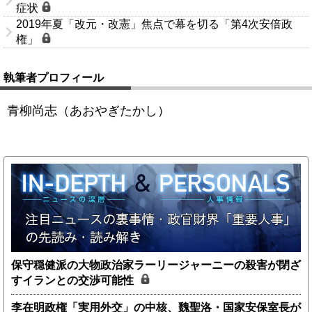
症状
2019年夏「改元・改憲」焦点で幕を切る「第4次安倍政
権」
執筆者プロフィール
青柳尚志（あおやぎたかし）
保守穏健派の大物政治家ラーリージャーニーの殺害が閉ざ
すイランとの交渉可能性
李在明政権「実用外交」の中核、魏聖洛・国家安保室長が