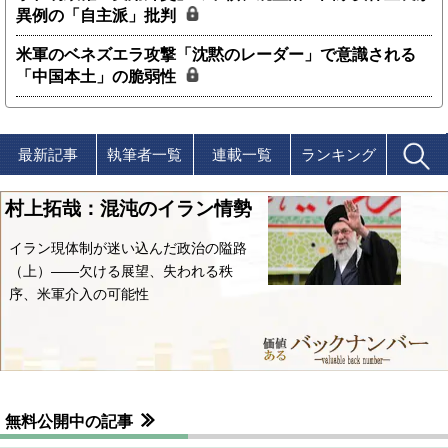
異例の「自主派」批判
米軍のベネズエラ攻撃「沈黙のレーダー」で意識される
「中国本土」の脆弱性
最新記事
執筆者一覧
連載一覧
ランキング
村上拓哉：混沌のイラン情勢
イラン現体制が迷い込んだ政治の隘路
（上）――欠ける展望、失われる秩
序、米軍介入の可能性
無料公開中の記事