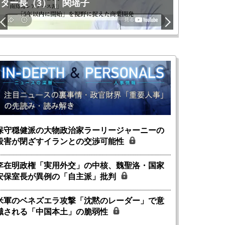
ター長（3）｜ 関瑶子
関瑶子
保守穏健派の大物政治家ラーリージャーニーの
殺害が閉ざすイランとの交渉可能性
李在明政権「実用外交」の中核、魏聖洛・国家
安保室長が異例の「自主派」批判
米軍のベネズエラ攻撃「沈黙のレーダー」で意
識される「中国本土」の脆弱性