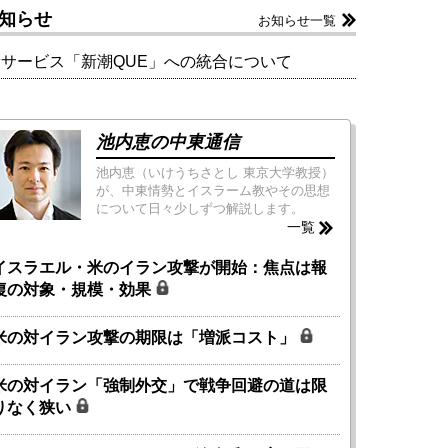
知らせ
お知らせ一覧
新サービス「新潮QUE」への統合について
池内恵の中東通信
池内恵（いけうちさとし 東京大学教授）
が、中東情勢とイスラーム教やその思想
について日々少しずつ解説します。
一覧
イスラエル・米のイラン攻撃が開始：焦点は報
復の対象・規模・効果
米の対イラン攻撃の期限は「増派コスト」
米の対イラン「強制外交」で戦争回避の道は限
りなく狭い