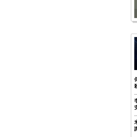
瑶子
ー長（4）｜ 関瑶子