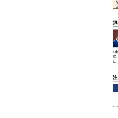
無
4
談
た
注