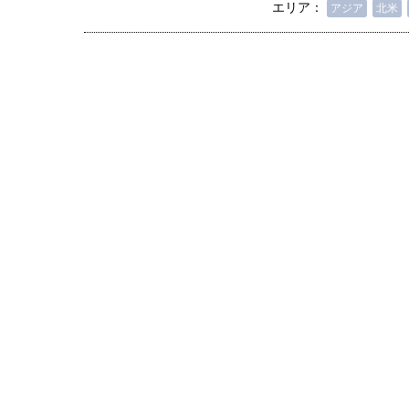
エリア：
アジア
北米
人は「地上の太陽」を手にする
合発電の現在地――実現・普及
界像」｜江尻晶・東京大学大学