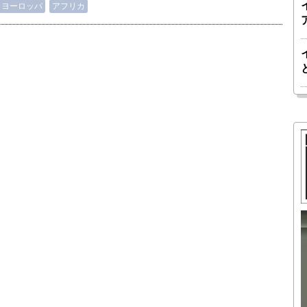
ヨーロッパ
アフリカ
胎動するゲームチェンジャー「南鳥島レ
か 核融
アアース泥」――日米欧豪による新たな
後の「世
サプライチェーン｜中村謙太郎・東京大
院新領域
学エネルギー・資源フロンティアセンタ