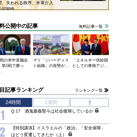
望、失われる秩序、米軍介入
の可能性
料公開中の記事
無料記事一覧
連戦の米中首脳会
マリ「ジハーディス
「エネルギー供給国
、第1戦で勝っ
ト組織」の攻勢が…
としての東南アジ…
…
目記事ランキング
ランキング一覧
24時間
1週間
f
1
Q.17 酒鬼薔薇聖斗は社会復帰しているか
2
【特別講演】イスラエルの「政治」「安全保障」
はどう変遷してきたか（上）