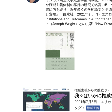
ミシガン州立大学政治学部助教授。2008
や権威主義体制の移行の研究で名高いB・ゲデ
究に的を絞り、近年多くの学術論文と学術
と変貌』（白水社 2021年）、N・エズロウ（Natash
Institutions and Outcomes in Authorit
ト（Joseph Wright）との共著『How Dictators
権威主義からの挑戦 (1)
我々はいかに権威
2021年7月5日
エリカ・
タグ：
権威主義