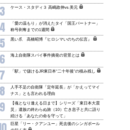
3
ケース・スタディ３ 高嶋政伸vs.美元
4
「愛の温もり」が消えたタイ「国王パートナー」
称号剥奪までの1週間
5
黒い爪 高橋昭博『ヒロシマいのちの伝言』
6
海上自衛隊スパイ事件摘発の背景とは
7
「駅」で儲けるJR東日本“二十年後”の積み残し
8
人手不足の自衛隊「定年延長」が「かえってマイ
ナス」とも言われる理由
9
【魂となり逢える日まで】シリーズ「東日本大震
災」遺族の終わらぬ旅（10）亡き息子と共に語り
続ける「あなたの命を守って」
10
巨星「リー・クアンユー」死去後のシンガポール
の行く末