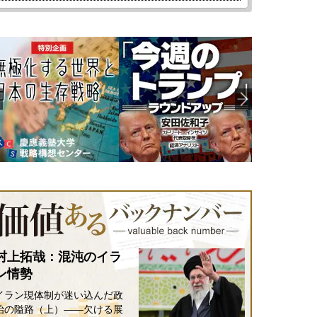
村上拓哉：混沌のイラ
ン情勢
イラン現体制が迷い込んだ政
治の隘路（上）――欠ける展