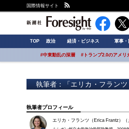
RSS
国際情報サイト
新潮社 Foresig
TOP
政治
経済・ビジネス
軍事・
#中東動乱の深層
#トランプ2.0のアメリ
執筆者：「エリカ・フランツ（Er
執筆者プロフィール
エリカ・フランツ（Erica Frantz