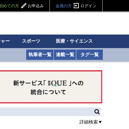
初めての方
お申込み
会員の方
ログイン
チャー
スポーツ
医療・サイエンス
執筆者一覧
連載一覧
タグ一覧
詳細検索▼