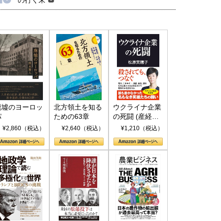
廃墟のヨーロッ
北方領土を知る
ウクライナ企業
パ
ための63章
の死闘 (産経セ
レクト S 039)
¥2,860（税込）
¥2,640（税込）
¥1,210（税込）