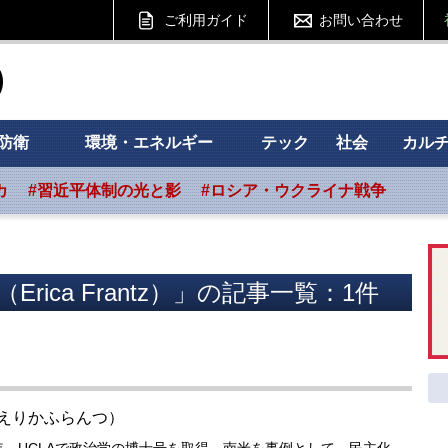
ご利用ガイド
お問い合わせ
ht フォーサイト
防衛
環境・エネルギー
テック
社会
カル
カ
#習近平体制の光と影
#ロシア・ウクライナ戦争
ica Frantz）」の記事一覧：1件
）（えりかふらんつ）