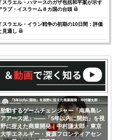
イスラエル・ハマースのガザ包括和平案が示す
アラブ・イスラーム８カ国の台頭
イスラエル・イラン戦争の初期の10日間：評価
と見通し
胎動するゲームチェンジャー「南鳥島レ
胎動するゲ
アアース泥」――「5年以内に開始」を視
アアース泥
野に捉えた商業開発｜中村謙太郎・東京
のか｜中村
大学エネルギー・資源フロンティアセン
ー・資源フ