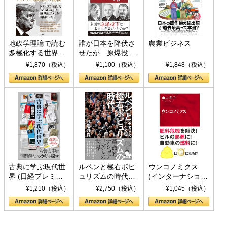
地政学理論で読む
誰が日本を降伏さ
農業ビジネス
多極化する世界：
せたか 原爆投
トランプとBRICS
下、ソ連参戦、そ
¥1,870（税込）
¥1,100（税込）
¥1,848（税込）
の挑戦
して聖断 (PHP新
書)
古典に学ぶ現代世
ルペンと極右ポピ
ウンコノミクス
界 (日経プレミア
ュリズムの時代：
(インターナショナ
シリーズ)
〈ヤヌス〉の二つ
ル新書)
¥1,210（税込）
¥2,750（税込）
¥1,045（税込）
の顔