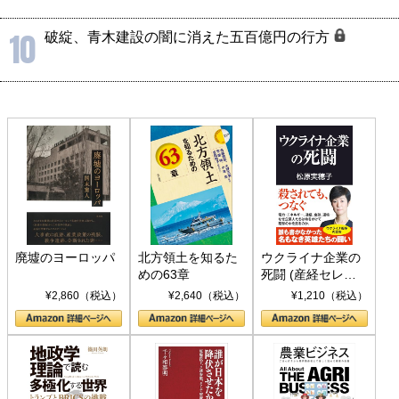
10
破綻、青木建設の闇に消えた五百億円の行方
廃墟のヨーロッパ
北方領土を知るた
ウクライナ企業の
めの63章
死闘 (産経セレク
ト S 039)
¥2,860（税込）
¥2,640（税込）
¥1,210（税込）