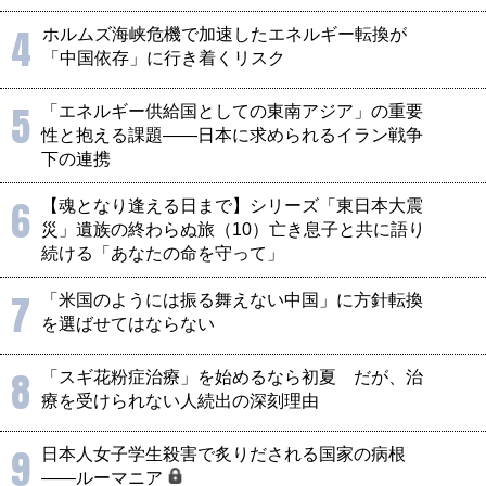
4
ホルムズ海峡危機で加速したエネルギー転換が
「中国依存」に行き着くリスク
5
「エネルギー供給国としての東南アジア」の重要
性と抱える課題――日本に求められるイラン戦争
下の連携
6
【魂となり逢える日まで】シリーズ「東日本大震
災」遺族の終わらぬ旅（10）亡き息子と共に語り
続ける「あなたの命を守って」
7
「米国のようには振る舞えない中国」に方針転換
を選ばせてはならない
8
「スギ花粉症治療」を始めるなら初夏 だが、治
療を受けられない人続出の深刻理由
9
日本人女子学生殺害で炙りだされる国家の病根
――ルーマニア