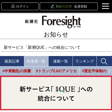
ログイン
初めての方
会員登録
お知らせ
新サービス「新潮QUE」への統合について
最新記事
執筆者一覧
連載一覧
ランキング
#中東動乱の深層
#トランプ2.0のアメリカ
#習近平体制の光