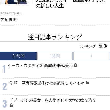
の助走だった」 医療的ケア児と
の新しい人生
2022年7月6日
内多勝康
注目記事ランキング
ランキング一覧
24時間
1週間
f
1
ケース・スタディ３ 高嶋政伸vs.美元
2
Q.17 酒鬼薔薇聖斗は社会復帰しているか
3
「プーチンの長女」を入学させた大学の戦々恐々