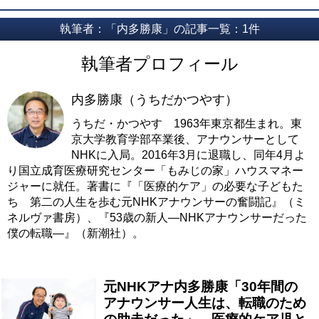
執筆者：「内多勝康」の記事一覧：1件
執筆者プロフィール
内多勝康（うちだかつやす）
うちだ・かつやす 1963年東京都生まれ。東
京大学教育学部卒業後、アナウンサーとして
NHKに入局。2016年3月に退職し、同年4月よ
り国立成育医療研究センター「もみじの家」ハウスマネー
ジャーに就任。著書に『
「医療的ケア」の必要な子どもた
ち 第二の人生を歩む元NHKアナウンサーの奮闘記
』（ミ
ネルヴァ書房）、『
53歳の新人―NHKアナウンサーだった
僕の転職―
』（新潮社）。
元NHKアナ内多勝康「30年間の
アナウンサー人生は、転職のため