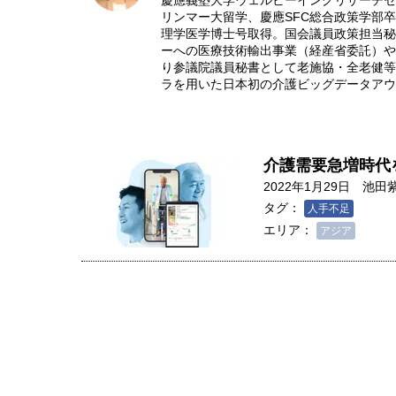
慶應義塾大学ウェルビーイングリサーチセ
リンマー大留学、慶應SFC総合政策学部
理学医学博士号取得。国会議員政策担当秘
ーへの医療技術輸出事業（経産省委託）や
り参議院議員秘書として老施協・全老健等
ラを用いた日本初の介護ビッグデータアウ
介護需要急増時代
2022年1月29日
池田
タグ：
人手不足
エリア：
アジア