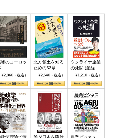
廃墟のヨーロッ
北方領土を知る
ウクライナ企業
パ
ための63章
の死闘 (産経セ
レクト S 039)
¥2,860（税込）
¥2,640（税込）
¥1,210（税込）
地政学理論で読
誰が日本を降伏
農業ビジネス