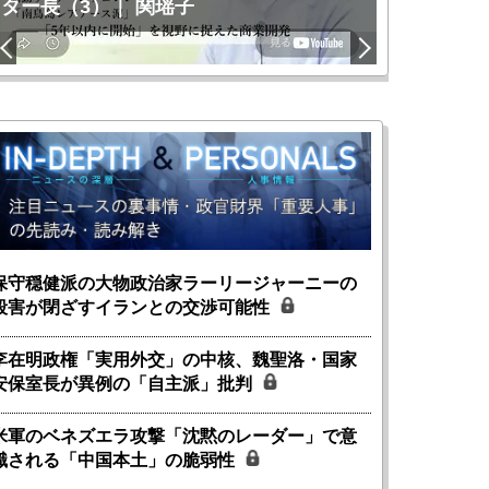
ター長（3）｜ 関瑶子
関瑶子
保守穏健派の大物政治家ラーリージャーニーの
殺害が閉ざすイランとの交渉可能性
李在明政権「実用外交」の中核、魏聖洛・国家
安保室長が異例の「自主派」批判
米軍のベネズエラ攻撃「沈黙のレーダー」で意
識される「中国本土」の脆弱性