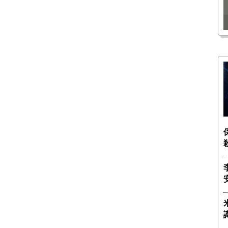
瑶子
ー長（4）｜ 関瑶子