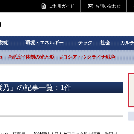
ご利用ガイド
お問い合わせ
ht フォーサイト
防衛
環境・エネルギー
テック
社会
カル
カ
#習近平体制の光と影
#ロシア・ウクライナ戦争
紫乃」の記事一覧：1件