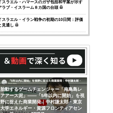
イスラエル・ハマースのガザ包括和平案が示す
アラブ・イスラーム８カ国の台頭
イスラエル・イラン戦争の初期の10日間：評価
と見通し
胎動するゲームチェンジャー「南鳥島レ
胎動するゲ
アアース泥」――「5年以内に開始」を視
アアース泥
野に捉えた商業開発｜中村謙太郎・東京
のか｜中村
大学エネルギー・資源フロンティアセン
ー・資源フ