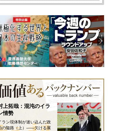
村上拓哉：混沌のイラ
ン情勢
イラン現体制が迷い込んだ政
治の隘路（上）――欠ける展