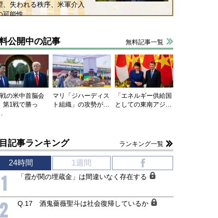
望、失われる秩序、米軍介入
の可能性
料公開中の記事
無料記事一覧
連戦の米中首脳会
マリ「ジハーディス
「エネルギー供給国
、第1戦で勝っ
ト組織」の攻勢が…
としての東南アジ…
…
目記事ランキング
ランキング一覧
24時間
1週間
f
1
「霞が関の埋蔵金」は間違いなく存在する
2
Q.17 酒鬼薔薇聖斗は社会復帰しているか