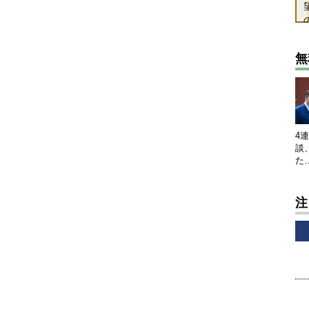
無
4
談
た
注