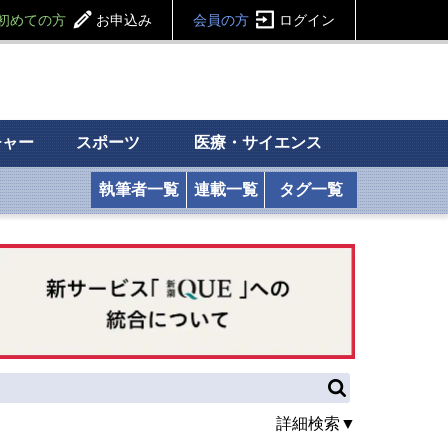
初めての方
お申込み
会員の方
ログイン
チャー
スポーツ
医療・サイエンス
執筆者一覧
連載一覧
タグ一覧
詳細検索▼