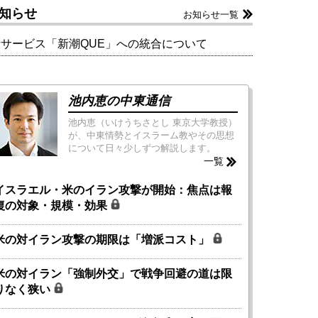
知らせ
お知らせ一覧
新サービス「新潮QUE」への統合について
池内恵の中東通信
池内恵（いけうちさとし 東京大学教授）
が、中東情勢とイスラーム教やその思想
について日々少しずつ解説します。
一覧
イスラエル・米のイラン攻撃が開始：焦点は報
復の対象・規模・効果
米の対イラン攻撃の期限は「増派コスト」
米の対イラン「強制外交」で戦争回避の道は限
りなく狭い