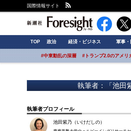
RSS
国際情報サイト
新潮社 Foresig
TOP
政治
経済・ビジネス
軍事・
#中東動乱の深層
#トランプ2.0のアメリ
執筆者：「池田
執筆者プロフィール
池田紫乃（いけだしの）