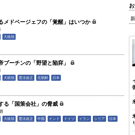
お
るメドベージェフの「覚醒」はいつか
朗
大統領
帝プーチンの「野望と陥穽」
朗
大統領
憲法改正
北朝鮮
日本
する「国策会社」の脅威
朗
大統領
憲法改正
中国
インド
ドイツ
イラン
シリア
日本