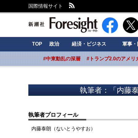
RSS
国際情報サイト
新潮社 Foresig
TOP
政治
経済・ビジネス
軍事・
#中東動乱の深層
#トランプ2.0のアメリ
執筆者：「内藤泰
執筆者プロフィール
内藤泰朗（ないとうやすお）