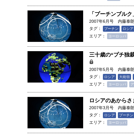
「プーチンブルク
2007年6月号
内藤泰
タグ：
プーチン
ロシア
エリア：
ヨーロッパ
三十歳の“プチ独
2007年5月号
内藤泰
タグ：
ロシア
大統領
エリア：
ヨーロッパ
ア
ロシアのあからさ
2007年3月号
内藤泰
人は「地上の太陽」を手にする
タグ：
ロシア
プーチン
合発電の現在地――実現・普及
エリア：
ヨーロッパ
界像」｜江尻晶・東京大学大学