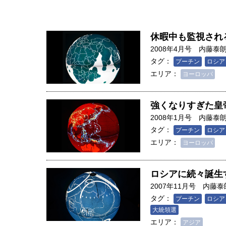
休暇中も監視され
2008年4月号
内藤泰
タグ：
プーチン
ロシア
エリア：
ヨーロッパ
強くなりすぎた皇
2008年1月号
内藤泰
タグ：
プーチン
ロシア
エリア：
ヨーロッパ
ロシアに続々誕生
2007年11月号
内藤泰
タグ：
プーチン
ロシア
大統領選
エリア：
アジア