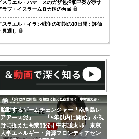
イスラエル・ハマースのガザ包括和平案が示す
アラブ・イスラーム８カ国の台頭
イスラエル・イラン戦争の初期の10日間：評価
と見通し
胎動するゲームチェンジャー「南鳥島レ
胎動するゲ
アアース泥」――「5年以内に開始」を視
アアース泥
野に捉えた商業開発｜中村謙太郎・東京
のか｜中村
大学エネルギー・資源フロンティアセン
ー・資源フ