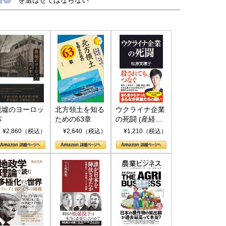
廃墟のヨーロッ
北方領土を知る
ウクライナ企業
パ
ための63章
の死闘 (産経セ
レクト S 039)
¥2,860（税込）
¥2,640（税込）
¥1,210（税込）