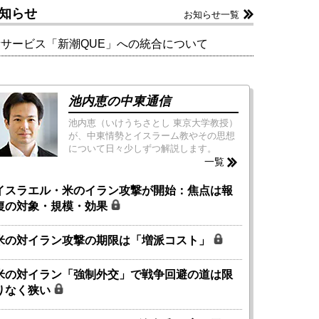
知らせ
お知らせ一覧
新サービス「新潮QUE」への統合について
池内恵の中東通信
池内恵（いけうちさとし 東京大学教授）
が、中東情勢とイスラーム教やその思想
について日々少しずつ解説します。
一覧
イスラエル・米のイラン攻撃が開始：焦点は報
復の対象・規模・効果
米の対イラン攻撃の期限は「増派コスト」
米の対イラン「強制外交」で戦争回避の道は限
りなく狭い