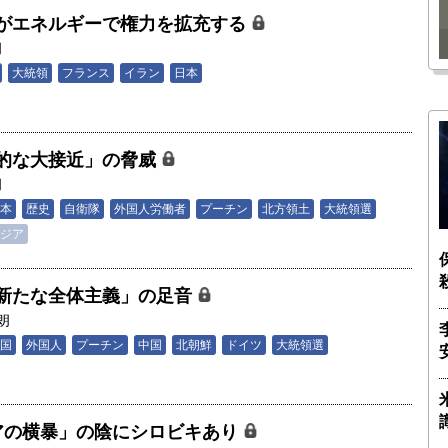
瑶子
ー長（4）｜ 関瑶子
がエネルギーで権力を拡充する
朗
大統領
フランス
イラン
日本
的な大接近」の脅威
朗
本
歴史
自衛隊
外国人労働者
プーチン
北方領土
大統領選
ジア
新たな全体主義」の足音
朗
国
外国人
プーチン
中国
北朝鮮
ドイツ
大統領選
アの横暴」の陰にシロビキあり