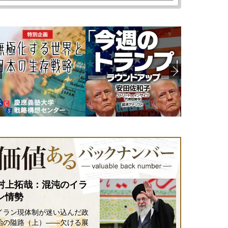
村上拓哉：混沌のイラ
ン情勢
イラン現体制が迷い込んだ政
治の隘路（上）――欠ける展