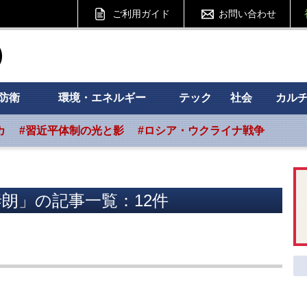
ご利用ガイド
お問い合わせ
ht フォーサイト
防衛
環境・エネルギー
テック
社会
カル
カ
#習近平体制の光と影
#ロシア・ウクライナ戦争
朗」の記事一覧：12件