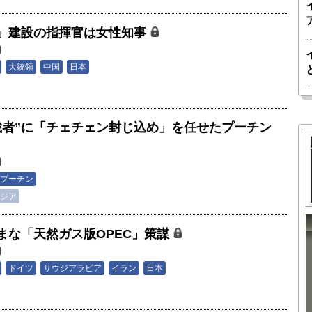
」建設の指揮官は女性知事
朗
大統領
中国
日本
裁者”に「チェチェン封じ込め」を任せたプーチン
朗
プーチン
ジア
まな「天然ガス版OPEC」策謀
胎動するゲームチェンジャー「南鳥島レ
朗
か 核融
アアース泥」――日米欧豪による新たな
ドイツ
サウジアラビア
イラン
日本
後の「世
サプライチェーン｜中村謙太郎・東京大
院新領域
学エネルギー・資源フロンティアセンタ