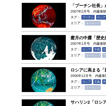
創成科学研究科教授（4）｜ 関
「プーチン社長」
2007年2月号
内藤泰
タグ：
プーチン
ロシア
エリア：
ヨーロッパ
蜜月の中露「歴史
2007年1月号
内藤泰
タグ：
ロシア
中国
日
エリア：
ヨーロッパ
ア
ロシアに高まる「
2006年12月号
内藤泰
タグ：
ロシア
主義
外
エリア：
ヨーロッパ
サハリン2「ロシ