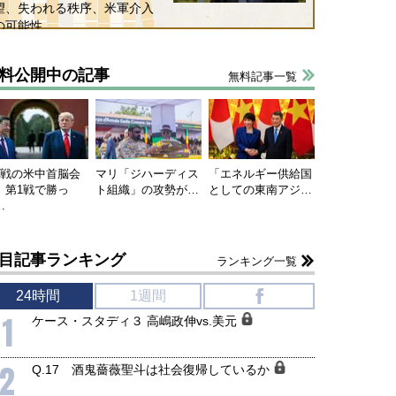
望、失われる秩序、米軍介入
の可能性
料公開中の記事
無料記事一覧
連戦の米中首脳会
マリ「ジハーディス
「エネルギー供給国
、第1戦で勝っ
ト組織」の攻勢が…
としての東南アジ…
…
目記事ランキング
ランキング一覧
24時間
1週間
f
1
ケース・スタディ３ 高嶋政伸vs.美元
2
Q.17 酒鬼薔薇聖斗は社会復帰しているか