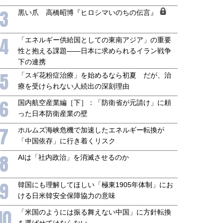
3
黒い爪 高橋昭博『ヒロシマいのちの伝言』
4
「エネルギー供給国としての東南アジア」の重要
性と抱える課題――日本に求められるイラン戦争
下の連携
5
「スギ花粉症治療」を始めるなら初夏 だが、治
療を受けられない人続出の深刻理由
6
国内航空産業編［下］：「防衛省が元請け」に頼
った日本防衛産業の壁
7
ホルムズ海峡危機で加速したエネルギー転換が
「中国依存」に行き着くリスク
8
AIは「社内政治」を消滅させるのか
9
韓国にも理解してほしい「極東1905年体制」にお
ける日米韓安全保障協力の意味
10
「米国のようには振る舞えない中国」に方針転換
を選ばせてはならない