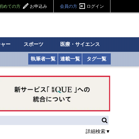
初めての方
お申込み
会員の方
ログイン
チャー
スポーツ
医療・サイエンス
執筆者一覧
連載一覧
タグ一覧
詳細検索▼