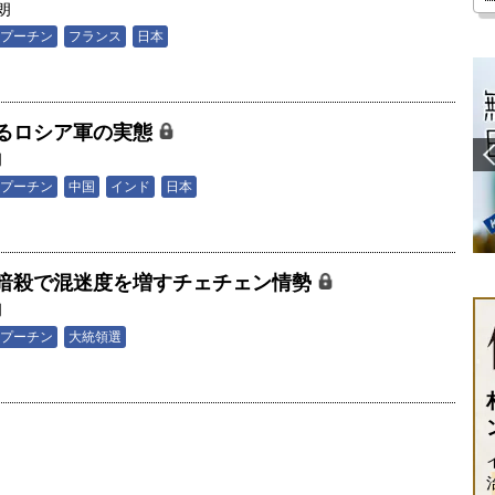
朗
プーチン
フランス
日本
げるロシア軍の実態
朗
プーチン
中国
インド
日本
暗殺で混迷度を増すチェチェン情勢
朗
プーチン
大統領選