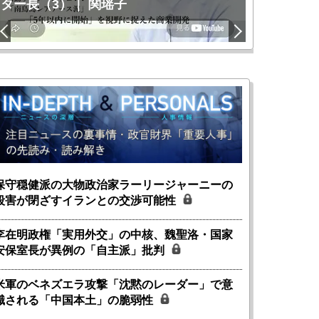
ター長（3）｜ 関瑶子
関瑶子
保守穏健派の大物政治家ラーリージャーニーの
殺害が閉ざすイランとの交渉可能性
李在明政権「実用外交」の中核、魏聖洛・国家
安保室長が異例の「自主派」批判
米軍のベネズエラ攻撃「沈黙のレーダー」で意
識される「中国本土」の脆弱性