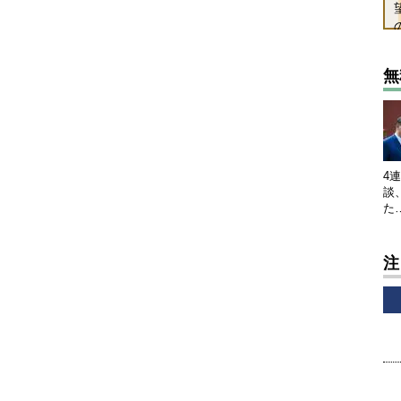
無
4
談
た
注