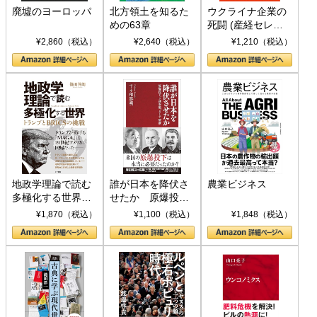
廃墟のヨーロッパ
北方領土を知るた
ウクライナ企業の
めの63章
死闘 (産経セレク
ト S 039)
¥2,860（税込）
¥2,640（税込）
¥1,210（税込）
地政学理論で読む
誰が日本を降伏さ
農業ビジネス
多極化する世界：
せたか 原爆投
トランプとBRICS
下、ソ連参戦、そ
¥1,870（税込）
¥1,100（税込）
¥1,848（税込）
の挑戦
して聖断 (PHP新
書)