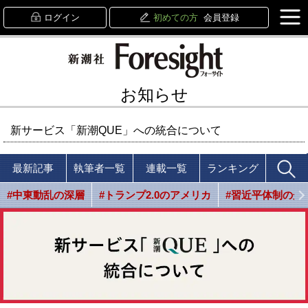
ログイン
初めての方
会員登録
お知らせ
新サービス「新潮QUE」への統合について
最新記事
執筆者一覧
連載一覧
ランキング
#中東動乱の深層
#トランプ2.0のアメリカ
#習近平体制の光