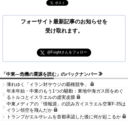
ポスト
フォーサイト最新記事のお知らせを
受け取れます。
@Fsightさんをフォロー
「中東―危機の震源を読む」のバックナンバー
薄れゆく「イラン対サウジの覇権競争」
年末年始・中東のもう1つの騒動：東地中海ガス田をめぐ
るトルコとイスラエルの虚実皮膜
中東メディアの「情報源」の読み方イスラエル空軍F-35は
イラン領空を飛んだか
トランプがエルサレムを首都承認した後に何が起こるか