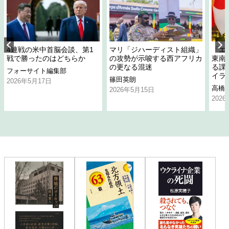
4連戦の米中首脳会談、第1
マリ「ジハーディスト組織」
「エ
戦で勝ったのはどちらか
の攻勢が示唆する西アフリカ
東南
の更なる混迷
る課
フォーサイト編集部
イラ
篠田英朗
2026年5月17日
高橋
2026年5月15日
202