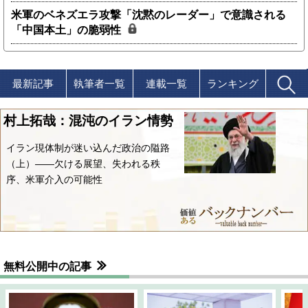
米軍のベネズエラ攻撃「沈黙のレーダー」で意識される
「中国本土」の脆弱性
最新記事
執筆者一覧
連載一覧
ランキング
村上拓哉：混沌のイラン情勢
イラン現体制が迷い込んだ政治の隘路
（上）――欠ける展望、失われる秩
序、米軍介入の可能性
無料公開中の記事