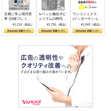
古典に学ぶ現代世
ルペンと極右ポピ
ウンコノミクス
界 (日経プレミア
ュリズムの時代：
(インターナショナ
シリーズ)
〈ヤヌス〉の二つ
ル新書)
¥1,210（税込）
¥2,750（税込）
¥1,045（税込）
の顔