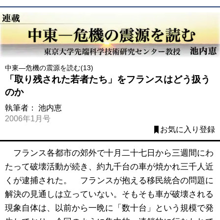
中東―危機の震源を読む(13)
「取り残された若者たち」をフランスはどう扱う
のか
執筆者：
池内恵
2006年1月号
お気に入り登録
フランス各都市の郊外で十月二十七日から三週間にわ
たって破壊活動が続き、約九千台の車が焼かれ三千人近
くが逮捕された。 フランスが抱える移民統合の問題に
解決の見通しは立っていない。そもそも車が破壊される
現象自体は、以前から一晩に「数十台」という規模で発