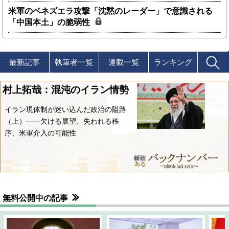
米軍のベネズエラ攻撃「沈黙のレーダー」で意識される
「中国本土」の脆弱性
最新記事
執筆者一覧
連載一覧
ランキング
村上拓哉：混沌のイラン情勢
イラン現体制が迷い込んだ政治の隘路
（上）――欠ける展望、失われる秩
序、米軍介入の可能性
無料公開中の記事