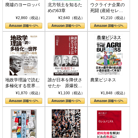
廃墟のヨーロッパ
北方領土を知るた
ウクライナ企業の
めの63章
死闘 (産経セレク
ト S 039)
¥2,860（税込）
¥2,640（税込）
¥1,210（税込）
地政学理論で読む
誰が日本を降伏さ
農業ビジネス
多極化する世界：
せたか 原爆投
トランプとBRICS
下、ソ連参戦、そ
¥1,870（税込）
¥1,100（税込）
¥1,848（税込）
の挑戦
して聖断 (PHP新
書)