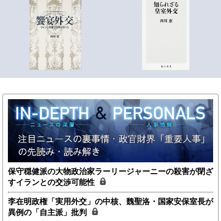
保守穏健派の大物政治家ラーリージャーニーの殺害が閉ざ
すイランとの交渉可能性
李在明政権「実用外交」の中核、魏聖洛・国家安保室長が
異例の「自主派」批判