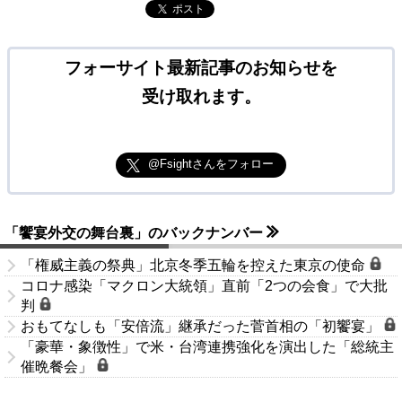
ポスト
フォーサイト最新記事のお知らせを
受け取れます。
@Fsightさんをフォロー
「饗宴外交の舞台裏」のバックナンバー
「権威主義の祭典」北京冬季五輪を控えた東京の使命
コロナ感染「マクロン大統領」直前「2つの会食」で大批
判
おもてなしも「安倍流」継承だった菅首相の「初饗宴」
「豪華・象徴性」で米・台湾連携強化を演出した「総統主
催晩餐会」