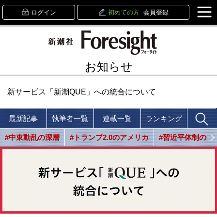
ログイン
初めての方
会員登録
お知らせ
新サービス「新潮QUE」への統合について
最新記事
執筆者一覧
連載一覧
ランキング
#中東動乱の深層
#トランプ2.0のアメリカ
#習近平体制の光