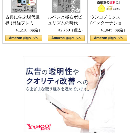
古典に学ぶ現代世
ルペンと極右ポピ
ウンコノミクス
界 (日経プレミア
ュリズムの時代：
(インターナショナ
シリーズ)
〈ヤヌス〉の二つ
ル新書)
¥1,210（税込）
¥2,750（税込）
¥1,045（税込）
の顔