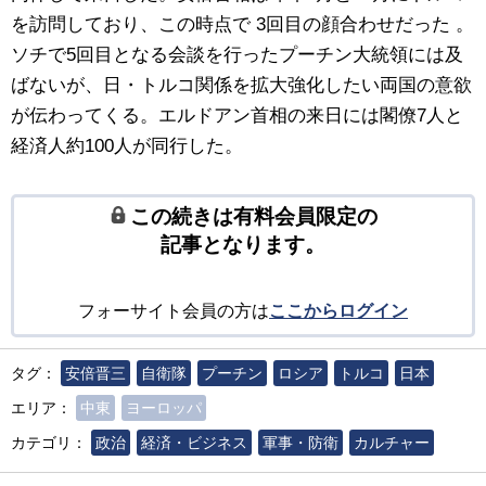
を訪問しており、この時点で 3回目の顔合わせだった 。
ソチで5回目となる会談を行ったプーチン大統領には及
ばないが、日・トルコ関係を拡大強化したい両国の意欲
が伝わってくる。エルドアン首相の来日には閣僚7人と
経済人約100人が同行した。
この続きは有料会員限定の
記事となります。
フォーサイト会員の方は
ここからログイン
タグ：
安倍晋三
自衛隊
プーチン
ロシア
トルコ
日本
エリア：
中東
ヨーロッパ
カテゴリ：
政治
経済・ビジネス
軍事・防衛
カルチャー