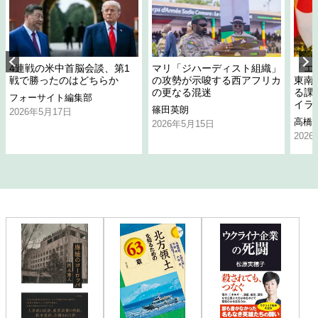
4連戦の米中首脳会談、第1
マリ「ジハーディスト組織」
「エ
戦で勝ったのはどちらか
の攻勢が示唆する西アフリカ
東南
の更なる混迷
る課
フォーサイト編集部
イラ
篠田英朗
2026年5月17日
高橋
2026年5月15日
202