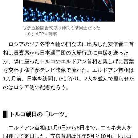
ソチ五輪開会式では仲良く隣同士だった
（Ｃ）AFP＝時事
ロシアのソチ冬季五輪の開会式に出席した安倍晋三首
相は貴賓席から日本選手団の入場行進に声援を送った
が、隣に座ったトルコのエルドアン首相と親しげに言葉
を交わす様子がテレビ映像で流れた。エルドアン首相は
1カ月前、日本を訪問したばかり。2人を並んで座らせた
のはロシア側の配慮だろう。
トルコ親日の「ルーツ」
エルドアン首相は1月6日から8日まで、エミネ夫人を
同伴して来日した。安倍首相は昨年5月と10月にトルコ