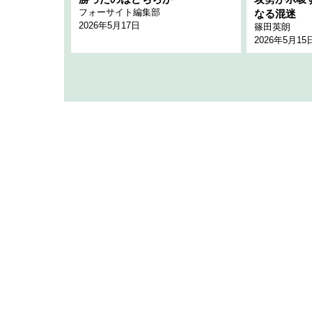
フォーサイト編集部
のか
なる混迷
2026年5月17日
篠田英朗
2026年5月15