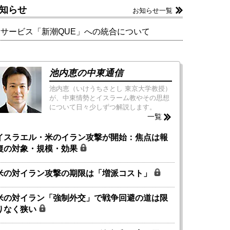
知らせ
お知らせ一覧
新サービス「新潮QUE」への統合について
池内恵の中東通信
池内恵（いけうちさとし 東京大学教授）
が、中東情勢とイスラーム教やその思想
について日々少しずつ解説します。
一覧
イスラエル・米のイラン攻撃が開始：焦点は報
復の対象・規模・効果
米の対イラン攻撃の期限は「増派コスト」
米の対イラン「強制外交」で戦争回避の道は限
りなく狭い