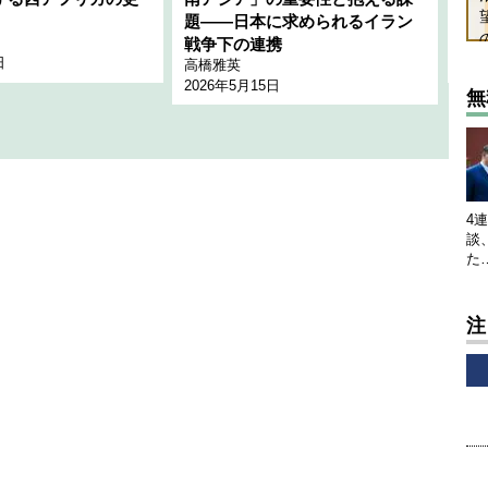
題――日本に求められるイラン
全
千々
戦争下の連携
日
202
高橋雅英
2026年5月15日
無
4
談
た
注