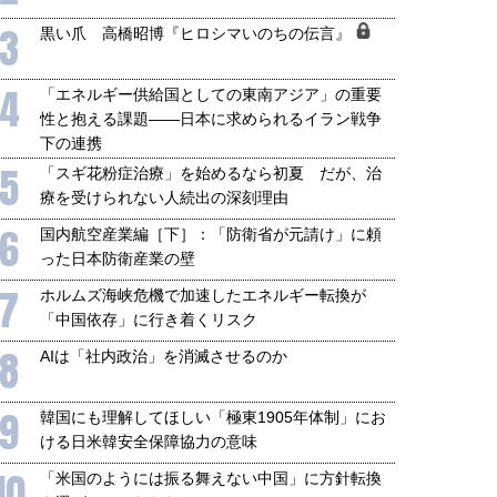
3
黒い爪 高橋昭博『ヒロシマいのちの伝言』
4
「エネルギー供給国としての東南アジア」の重要
性と抱える課題――日本に求められるイラン戦争
下の連携
5
「スギ花粉症治療」を始めるなら初夏 だが、治
療を受けられない人続出の深刻理由
6
国内航空産業編［下］：「防衛省が元請け」に頼
った日本防衛産業の壁
7
ホルムズ海峡危機で加速したエネルギー転換が
「中国依存」に行き着くリスク
8
AIは「社内政治」を消滅させるのか
9
韓国にも理解してほしい「極東1905年体制」にお
ける日米韓安全保障協力の意味
10
「米国のようには振る舞えない中国」に方針転換