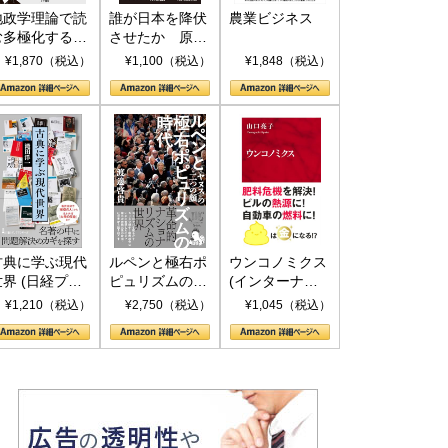
地政学理論で読
誰が日本を降伏
農業ビジネス
む多極化する世
させたか 原爆
界：トランプと
投下、ソ連参
¥1,870（税込）
¥1,100（税込）
¥1,848（税込）
RICSの挑戦
戦、そして聖断
(PHP新書)
古典に学ぶ現代
ルペンと極右ポ
ウンコノミクス
世界 (日経プレ
ピュリズムの時
(インターナシ
ミアシリーズ)
代：〈ヤヌス〉
ョナル新書)
¥1,210（税込）
¥2,750（税込）
¥1,045（税込）
の二つの顔