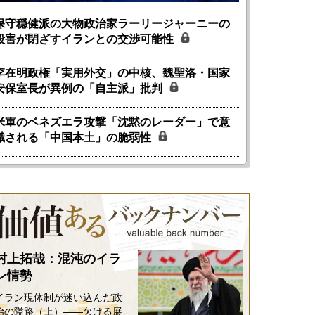
保守穏健派の大物政治家ラーリージャーニーの
殺害が閉ざすイランとの交渉可能性
李在明政権「実用外交」の中核、魏聖洛・国家
安保室長が異例の「自主派」批判
米軍のベネズエラ攻撃「沈黙のレーダー」で意
識される「中国本土」の脆弱性
村上拓哉：混沌のイラ
ン情勢
イラン現体制が迷い込んだ政
国にも理解してほしい「極東
ホルムズ海峡危機で加速したエ
治の隘路（上）――欠ける展
905年体制」における日米韓安
ネルギー転換が「中国依存」に