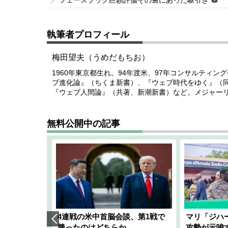
フェースブック巨額評価その裏にあった駆引き
執筆者プロフィール
梅田望夫（うめだもちお）
1960年東京都生れ。94年渡米、97年コンサルティ
ブ進化論』（ちくま新書）、『ウェブ時代をゆく』（
『ウェブ人間論』（共著、新潮新書）など。メジャー
無料公開中の記事
艦隊」構想
4連戦の米中首脳会談、第1戦で
マリ「ジハ
「空白」
勝ったのはどちらか
攻勢が示唆