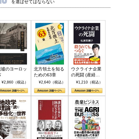
を選ばせてはならない
廃墟のヨーロッ
北方領土を知る
ウクライナ企業
パ
ための63章
の死闘 (産経セ
レクト S 039)
¥2,860（税込）
¥2,640（税込）
¥1,210（税込）