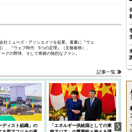
ング会社ミューズ・アソシエイツを起業。著書に『ウェ
同）、『ウェブ時代 5つの定理』（文藝春秋）、
リーグの野球、そして将棋の熱烈なファン。
記事一覧
ーディスト組織」の
「エネルギー供給国としての東
韓
する西アフリカの更
南アジア」の重要性と抱える課
1