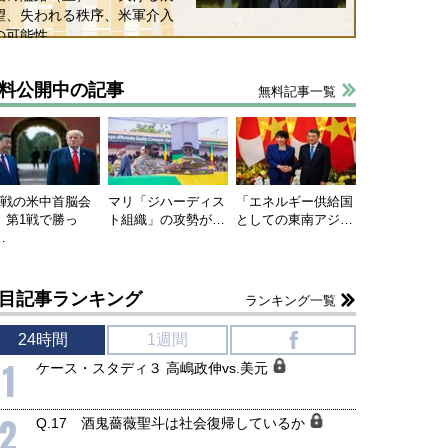
望、失われる秩序、米軍介入
保障協力の意味
行き着くリスク
の可能性
和泰明
小山堅
6年5月15日
2026年5月14日
料公開中の記事
無料記事一覧
連戦の米中首脳会
マリ「ジハーディス
「エネルギー供給国
、第1戦で勝っ
ト組織」の攻勢が…
としての東南アジ…
…
目記事ランキング
ランキング一覧
24時間
1週間
f
1
ケース・スタディ３ 高嶋政伸vs.美元
2
Q.17 酒鬼薔薇聖斗は社会復帰しているか