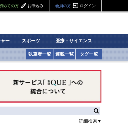
初めての方
お申込み
会員の方
ログイン
チャー
スポーツ
医療・サイエンス
執筆者一覧
連載一覧
タグ一覧
詳細検索▼