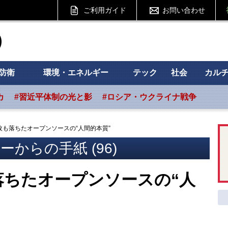
ご利用ガイド
お問い合わせ
ht フォーサイト
防衛
環境・エネルギー
テック
社会
カル
カ
#習近平体制の光と影
#ロシア・ウクライナ戦争
も落ちたオープンソースの“人間的本質”
からの手紙 (96)
落ちたオープンソースの“人