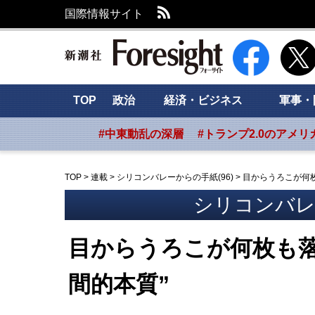
RSS
国際情報サイト
新潮社 Foresig
TOP
政治
経済・ビジネス
軍事・
#中東動乱の深層
#トランプ2.0のアメリ
TOP
>
連載
>
シリコンバレーからの手紙(96)
>
目からうろこが何枚
シリコンバレー
目からうろこが何枚も
間的本質”