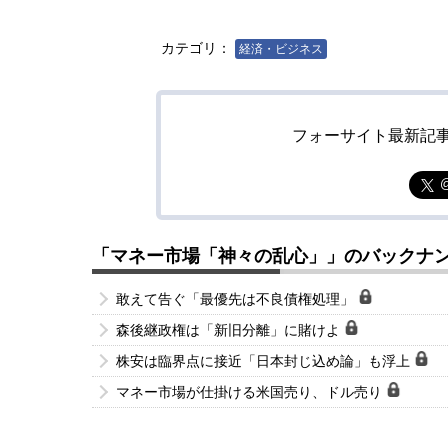
カテゴリ：
経済・ビジネス
フォーサイト最新記
「マネー市場「神々の乱心」」のバックナ
敢えて告ぐ「最優先は不良債権処理」
森後継政権は「新旧分離」に賭けよ
株安は臨界点に接近「日本封じ込め論」も浮上
マネー市場が仕掛ける米国売り、ドル売り