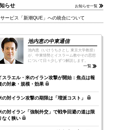
知らせ
お知らせ一覧
新サービス「新潮QUE」への統合について
池内恵の中東通信
池内恵（いけうちさとし 東京大学教授）
が、中東情勢とイスラーム教やその思想
について日々少しずつ解説します。
一覧
イスラエル・米のイラン攻撃が開始：焦点は報
復の対象・規模・効果
米の対イラン攻撃の期限は「増派コスト」
米の対イラン「強制外交」で戦争回避の道は限
りなく狭い