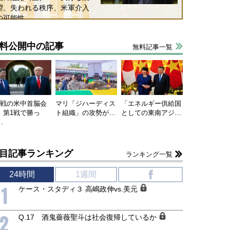
望、失われる秩序、米軍介入
の可能性
料公開中の記事
無料記事一覧
連戦の米中首脳会
マリ「ジハーディス
「エネルギー供給国
、第1戦で勝っ
ト組織」の攻勢が…
としての東南アジ…
…
目記事ランキング
ランキング一覧
24時間
1週間
f
1
ケース・スタディ３ 高嶋政伸vs.美元
2
Q.17 酒鬼薔薇聖斗は社会復帰しているか