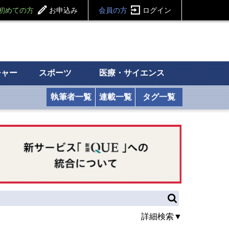
初めての方
お申込み
会員の方
ログイン
チャー
スポーツ
医療・サイエンス
執筆者一覧
連載一覧
タグ一覧
詳細検索▼