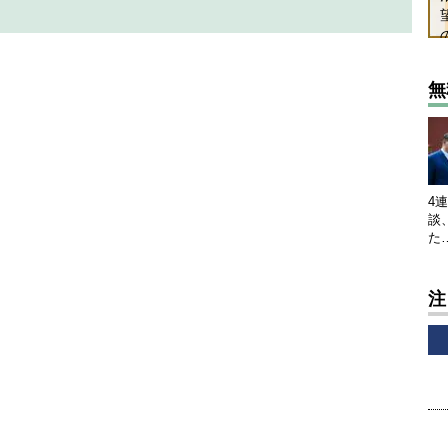
無
4
談
た
注