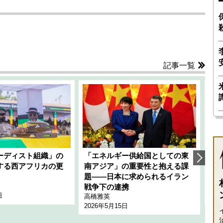
記事一覧
ーディスト組織」の
「エネルギー供給国としての東
韓
する西アフリカの更
南アジア」の重要性と抱える課
1
題――日本に求められるイラン
全
千々
戦争下の連携
日
202
高橋雅英
2026年5月15日