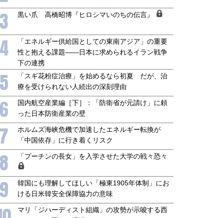
3
黒い爪 高橋昭博『ヒロシマいのちの伝言』
4
「エネルギー供給国としての東南アジア」の重要
性と抱える課題――日本に求められるイラン戦争
下の連携
5
「スギ花粉症治療」を始めるなら初夏 だが、治
療を受けられない人続出の深刻理由
6
国内航空産業編［下］：「防衛省が元請け」に頼
った日本防衛産業の壁
7
ホルムズ海峡危機で加速したエネルギー転換が
「中国依存」に行き着くリスク
8
「プーチンの長女」を入学させた大学の戦々恐々
9
韓国にも理解してほしい「極東1905年体制」にお
ける日米韓安全保障協力の意味
10
マリ「ジハーディスト組織」の攻勢が示唆する西