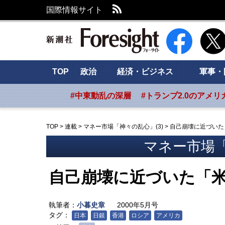
RSS
国際情報サイト
新潮社 Foresig
TOP
政治
経済・ビジネス
軍事・
#中東動乱の深層
#トランプ2.0のアメリ
TOP
>
連載
>
マネー市場「神々の乱心」(3)
>
自己崩壊に近づいた
マネー市場「
自己崩壊に近づいた「
執筆者：
小暮史章
2000年5月号
タグ：
日本
日銀
香港
ロシア
アメリカ