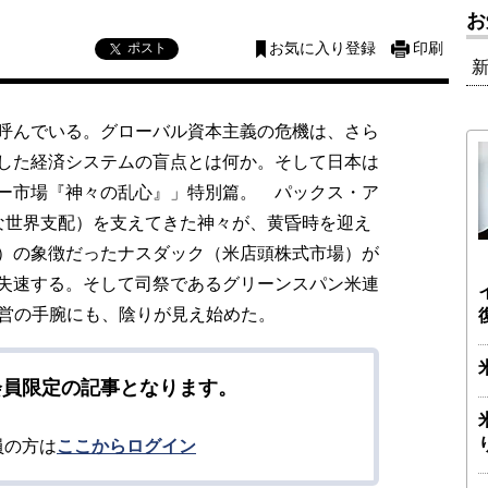
お
ポスト
お気に入り登録
印刷
呼んでいる。グローバル資本主義の危機は、さら
した経済システムの盲点とは何か。そして日本は
ー市場『神々の乱心』」特別篇。 パックス・ア
な世界支配）を支えてきた神々が、黄昏時を迎え
）の象徴だったナスダック（米店頭株式市場）が
失速する。そして司祭であるグリーンスパン米連
運営の手腕にも、陰りが見え始めた。
会員限定の記事となります。
員の方は
ここからログイン