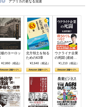
アフリカの更なる混迷
廃墟のヨーロッ
北方領土を知る
ウクライナ企業
パ
ための63章
の死闘 (産経セ
レクト S 039)
¥2,860（税込）
¥2,640（税込）
¥1,210（税込）