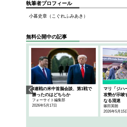
執筆者プロフィール
小暮史章（こぐれふみあき）
無料公開中の記事
艦隊」構想
4連戦の米中首脳会談、第1戦で
マリ「ジハ
「空白」
勝ったのはどちらか
攻勢が示唆
フォーサイト編集部
のか
なる混迷
2026年5月17日
篠田英朗
2026年5月15