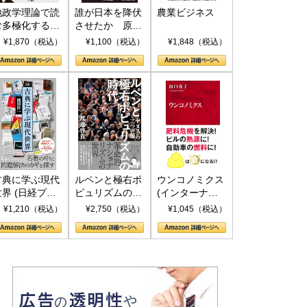
地政学理論で読
誰が日本を降伏
農業ビジネス
む多極化する世
させたか 原爆
界：トランプと
投下、ソ連参
¥1,870（税込）
¥1,100（税込）
¥1,848（税込）
RICSの挑戦
戦、そして聖断
(PHP新書)
古典に学ぶ現代
ルペンと極右ポ
ウンコノミクス
世界 (日経プレ
ピュリズムの時
(インターナシ
ミアシリーズ)
代：〈ヤヌス〉
ョナル新書)
¥1,210（税込）
¥2,750（税込）
¥1,045（税込）
の二つの顔