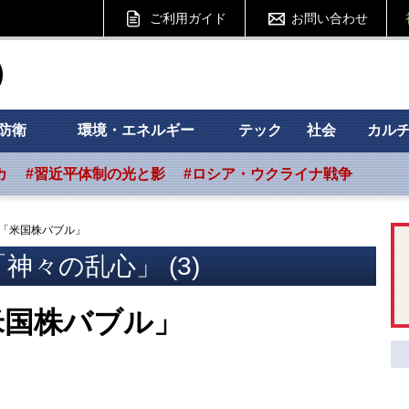
ご利用ガイド
お問い合わせ
ht フォーサイト
防衛
環境・エネルギー
テック
社会
カル
カ
#習近平体制の光と影
#ロシア・ウクライナ戦争
「米国株バブル」
神々の乱心」 (3)
米国株バブル」