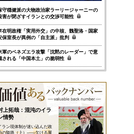
保守穏健派の大物政治家ラーリージャーニーの
殺害が閉ざすイランとの交渉可能性
李在明政権「実用外交」の中核、魏聖洛・国家
安保室長が異例の「自主派」批判
米軍のベネズエラ攻撃「沈黙のレーダー」で意
識される「中国本土」の脆弱性
国にも理解してほしい「極東
ホルムズ海峡危機で加速したエ
905年体制」における日米韓安
ネルギー転換が「中国依存」に
保障協力の意味
行き着くリスク
村上拓哉：混沌のイラ
和泰明
小山堅
ン情勢
6年5月15日
2026年5月14日
イラン現体制が迷い込んだ政
治の隘路（上）――欠ける展