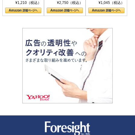
シリーズ)
〈ヤヌス〉の二つ
ル新書)
¥1,210（税込）
¥2,750（税込）
¥1,045（税込）
の顔
新潮社 Foresight