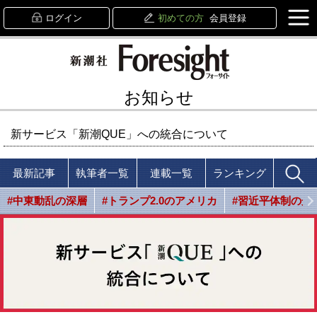
ログイン
初めての方
会員登録
お知らせ
新サービス「新潮QUE」への統合について
最新記事
執筆者一覧
連載一覧
ランキング
#中東動乱の深層
#トランプ2.0のアメリカ
#習近平体制の光