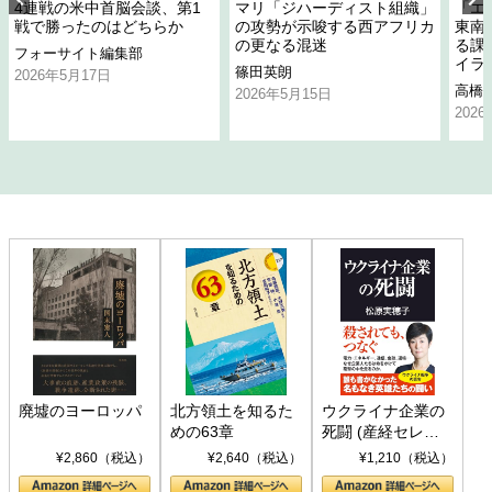
4連戦の米中首脳会談、第1
マリ「ジハーディスト組織」
「エ
戦で勝ったのはどちらか
の攻勢が示唆する西アフリカ
東南
の更なる混迷
る課
フォーサイト編集部
イラ
篠田英朗
2026年5月17日
高橋
2026年5月15日
202
廃墟のヨーロッパ
北方領土を知るた
ウクライナ企業の
めの63章
死闘 (産経セレク
ト S 039)
¥2,860（税込）
¥2,640（税込）
¥1,210（税込）