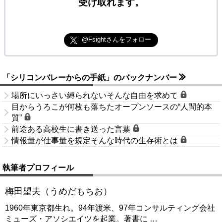
受け取れます。
@Fsightさんをフォロー
「シリコンバレーからの手紙」のバックナンバー
場所にいっさい縛られないそんな自由を求めて
目からうろこが何枚も落ちたオープンソースの“人間的本
質”
前途ある高校生に書き送った言葉
情報量が仕事量を規定そんな時代の生存術とは
執筆者プロフィール
梅田望夫（うめだもちお）
1960年東京都生れ。94年渡米、97年コンサルティング会社
ミューズ・アソシエイツを起業。著書に
…