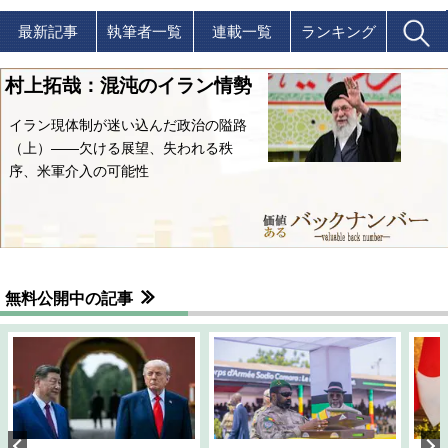
最新記事
執筆者一覧
連載一覧
ランキング
村上拓哉：混沌のイラン情勢
イラン現体制が迷い込んだ政治の隘路
（上）――欠ける展望、失われる秩
序、米軍介入の可能性
無料公開中の記事