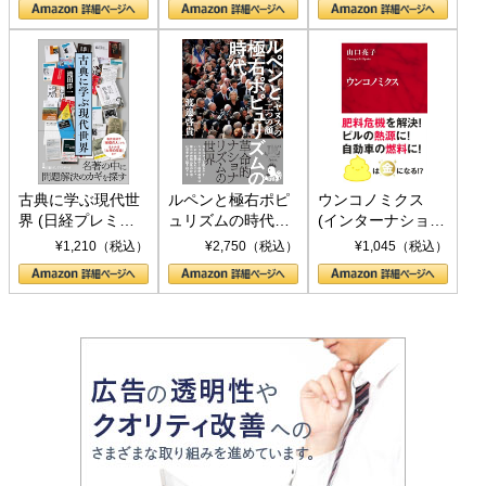
書)
古典に学ぶ現代世
ルペンと極右ポピ
ウンコノミクス
界 (日経プレミア
ュリズムの時代：
(インターナショナ
シリーズ)
〈ヤヌス〉の二つ
ル新書)
¥1,210（税込）
¥2,750（税込）
¥1,045（税込）
の顔