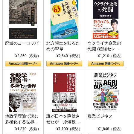
廃墟のヨーロッパ
北方領土を知るた
ウクライナ企業の
めの63章
死闘 (産経セレク
ト S 039)
¥2,860（税込）
¥2,640（税込）
¥1,210（税込）
地政学理論で読む
誰が日本を降伏さ
農業ビジネス
多極化する世界：
せたか 原爆投
トランプとBRICS
下、ソ連参戦、そ
¥1,870（税込）
¥1,100（税込）
¥1,848（税込）
の挑戦
して聖断 (PHP新