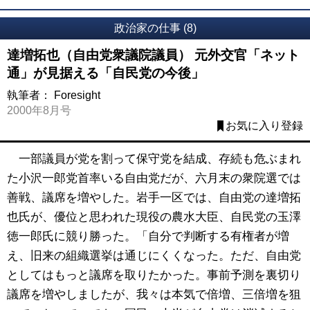
政治家の仕事 (8)
達増拓也（自由党衆議院議員） 元外交官「ネット
通」が見据える「自民党の今後」
執筆者：
Foresight
2000年8月号
お気に入り登録
一部議員が党を割って保守党を結成、存続も危ぶまれ
た小沢一郎党首率いる自由党だが、六月末の衆院選では
善戦、議席を増やした。岩手一区では、自由党の達増拓
也氏が、優位と思われた現役の農水大臣、自民党の玉澤
徳一郎氏に競り勝った。「自分で判断する有権者が増
え、旧来の組織選挙は通じにくくなった。ただ、自由党
としてはもっと議席を取りたかった。事前予測を裏切り
議席を増やしましたが、我々は本気で倍増、三倍増を狙