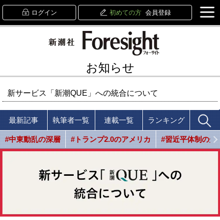
ログイン
初めての方
会員登録
お知らせ
新サービス「新潮QUE」への統合について
最新記事
執筆者一覧
連載一覧
ランキング
#中東動乱の深層
#トランプ2.0のアメリカ
#習近平体制の光