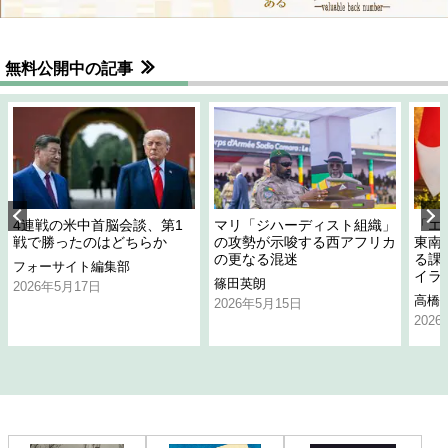
無料公開中の記事
4連戦の米中首脳会談、第1
マリ「ジハーディスト組織」
「エ
戦で勝ったのはどちらか
の攻勢が示唆する西アフリカ
東南
の更なる混迷
る課
フォーサイト編集部
イラ
篠田英朗
2026年5月17日
高橋
2026年5月15日
202