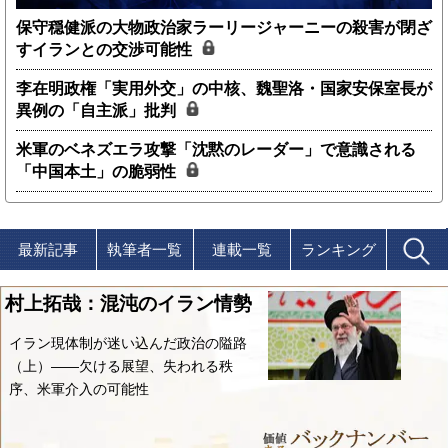
保守穏健派の大物政治家ラーリージャーニーの殺害が閉ざ
すイランとの交渉可能性
李在明政権「実用外交」の中核、魏聖洛・国家安保室長が
異例の「自主派」批判
米軍のベネズエラ攻撃「沈黙のレーダー」で意識される
「中国本土」の脆弱性
最新記事
執筆者一覧
連載一覧
ランキング
村上拓哉：混沌のイラン情勢
イラン現体制が迷い込んだ政治の隘路
（上）――欠ける展望、失われる秩
序、米軍介入の可能性