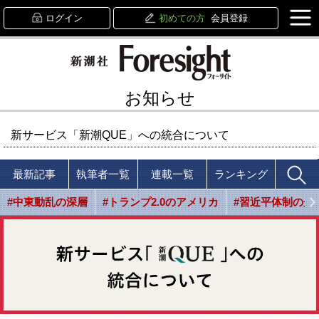
ログイン
初めての方
会員登録
お知らせ
新サービス「新潮QUE」への統合について
最新記事
執筆者一覧
連載一覧
ランキング
#中東動乱の深層
#トランプ2.0のアメリカ
#習近平体制の光