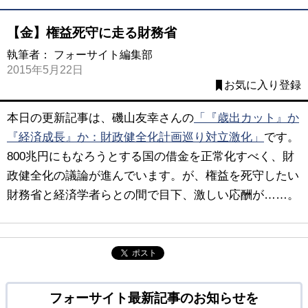
【金】権益死守に走る財務省
執筆者：
フォーサイト編集部
2015年5月22日
お気に入り登録
本日の更新記事は、磯山友幸さんの
「『歳出カット』か
『経済成長』か：財政健全化計画巡り対立激化」
です。
800兆円にもなろうとする国の借金を正常化すべく、財
政健全化の議論が進んでいます。が、権益を死守したい
財務省と経済学者らとの間で目下、激しい応酬が……。
ポスト
フォーサイト最新記事のお知らせを