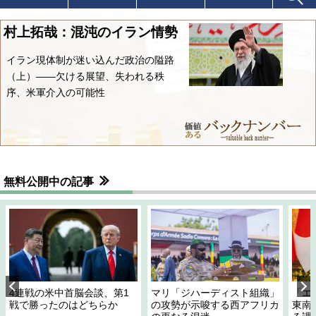
村上拓哉：混沌のイラン情勢
イラン現体制が迷い込んだ政治の隘路
（上）――欠ける展望、失われる秩
序、米軍介入の可能性
無料公開中の記事
4連戦の米中首脳会談、第1
マリ「ジハーディスト組織」
「エ
戦で勝ったのはどちらか
の攻勢が示唆する西アフリカ
東南