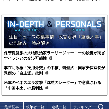
保守穏健派の大物政治家ラーリージャーニーの殺害が閉ざ
すイランとの交渉可能性
李在明政権「実用外交」の中核、魏聖洛・国家安保室長が
異例の「自主派」批判
米軍のベネズエラ攻撃「沈黙のレーダー」で意識される
「中国本土」の脆弱性
最新記事
執筆者一覧
連載一覧
ランキング