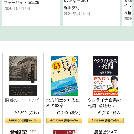
の更なる混迷
る課
フォーサイト編集部
イラ
篠田英朗
2026年5月17日
高橋
2026年5月15日
202
廃墟のヨーロッパ
北方領土を知るた
ウクライナ企業の
めの63章
死闘 (産経セレク
ト S 039)
¥2,860（税込）
¥2,640（税込）
¥1,210（税込）