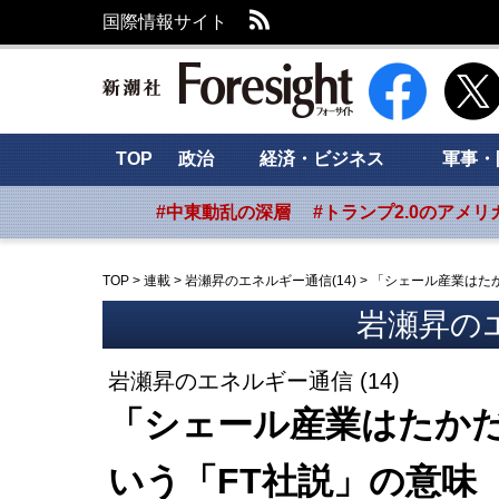
RSS
国際情報サイト
新潮社 Foresig
TOP
政治
経済・ビジネス
軍事・
#中東動乱の深層
#トランプ2.0のアメリ
TOP
>
連載
>
岩瀬昇のエネルギー通信(14)
>
「シェール産業はたか
岩瀬昇の
岩瀬昇のエネルギー通信 (14)
「シェール産業はたかだ
いう「FT社説」の意味