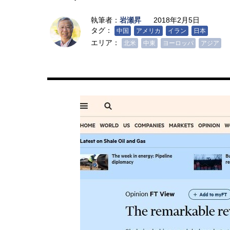
執筆者：
岩瀬昇
2018年2月5日
タグ：
中国
アメリカ
イラン
日本
エリア：
北米
中東
ヨーロッパ
アジア