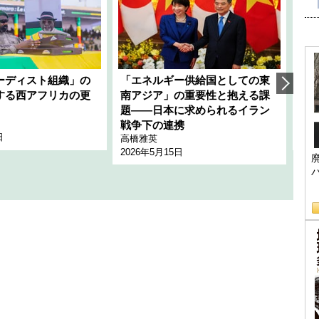
ーディスト組織」の
「エネルギー供給国としての東
韓
する西アフリカの更
南アジア」の重要性と抱える課
1
題――日本に求められるイラン
全
千々
戦争下の連携
日
202
高橋雅英
2026年5月15日