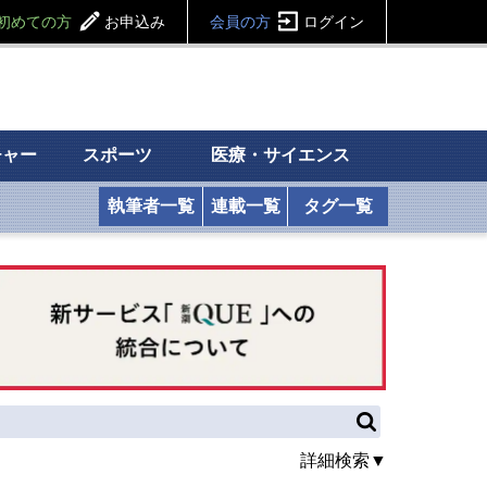
初めての方
お申込み
会員の方
ログイン
チャー
スポーツ
医療・サイエンス
執筆者一覧
連載一覧
タグ一覧
詳細検索▼