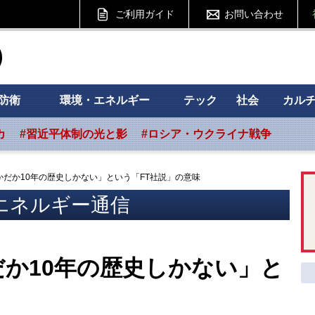
ご利用ガイド
お問い合わせ
ht フォーサイト
防衛
環境・エネルギー
テック
社会
カル
カ
#習近平体制の光と影
#ロシア・ウクライナ戦争
だか10年の歴史しかない」という「FT社説」の意味
エネルギー通信
か10年の歴史しかない」と