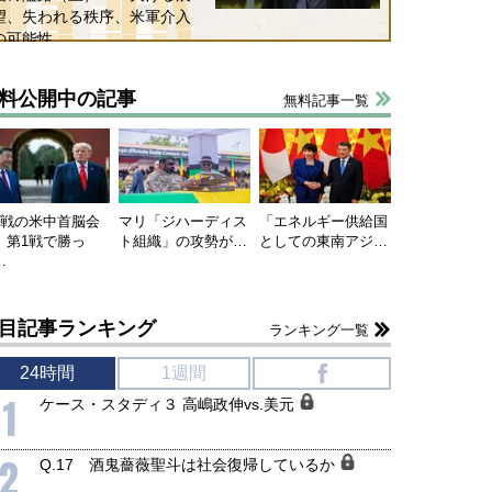
望、失われる秩序、米軍介入
の可能性
料公開中の記事
無料記事一覧
連戦の米中首脳会
マリ「ジハーディス
「エネルギー供給国
、第1戦で勝っ
ト組織」の攻勢が…
としての東南アジ…
…
目記事ランキング
ランキング一覧
24時間
1週間
f
1
ケース・スタディ３ 高嶋政伸vs.美元
2
Q.17 酒鬼薔薇聖斗は社会復帰しているか