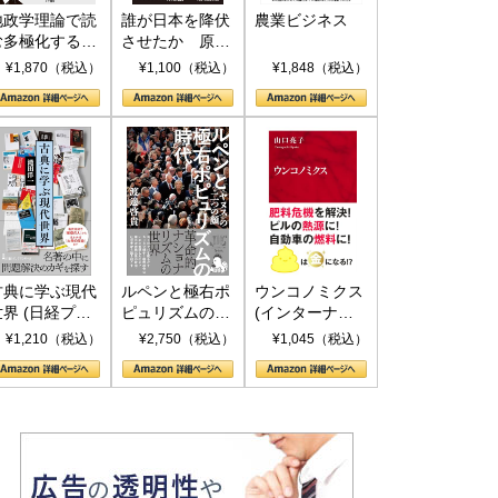
地政学理論で読
誰が日本を降伏
農業ビジネス
む多極化する世
させたか 原爆
界：トランプと
投下、ソ連参
¥1,870（税込）
¥1,100（税込）
¥1,848（税込）
RICSの挑戦
戦、そして聖断
(PHP新書)
古典に学ぶ現代
ルペンと極右ポ
ウンコノミクス
世界 (日経プレ
ピュリズムの時
(インターナシ
ミアシリーズ)
代：〈ヤヌス〉
ョナル新書)
¥1,210（税込）
¥2,750（税込）
¥1,045（税込）
の二つの顔