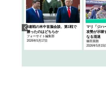
艦隊」構想
4連戦の米中首脳会談、第1戦で
マリ「ジハ
「空白」
勝ったのはどちらか
攻勢が示唆
フォーサイト編集部
のか
なる混迷
2026年5月17日
篠田英朗
2026年5月15