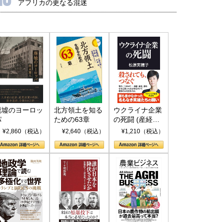
アフリカの更なる混迷
国にも理解してほしい「極東
ホルムズ海峡危機で加速したエ
905年体制」における日米韓安
ネルギー転換が「中国依存」に
保障協力の意味
行き着くリスク
和泰明
小山堅
6年5月15日
2026年5月14日
廃墟のヨーロッ
北方領土を知る
ウクライナ企業
パ
ための63章
の死闘 (産経セ
レクト S 039)
¥2,860（税込）
¥2,640（税込）
¥1,210（税込）