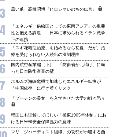
3
黒い爪 高橋昭博『ヒロシマいのちの伝言』
4
「エネルギー供給国としての東南アジア」の重要
性と抱える課題――日本に求められるイラン戦争
下の連携
5
「スギ花粉症治療」を始めるなら初夏 だが、治
療を受けられない人続出の深刻理由
6
国内航空産業編［下］：「防衛省が元請け」に頼
った日本防衛産業の壁
7
ホルムズ海峡危機で加速したエネルギー転換が
「中国依存」に行き着くリスク
8
「プーチンの長女」を入学させた大学の戦々恐々
9
韓国にも理解してほしい「極東1905年体制」にお
ける日米韓安全保障協力の意味
10
マリ「ジハーディスト組織」の攻勢が示唆する西