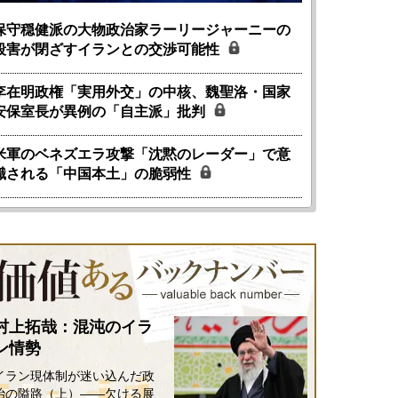
保守穏健派の大物政治家ラーリージャーニーの
殺害が閉ざすイランとの交渉可能性
李在明政権「実用外交」の中核、魏聖洛・国家
安保室長が異例の「自主派」批判
米軍のベネズエラ攻撃「沈黙のレーダー」で意
識される「中国本土」の脆弱性
村上拓哉：混沌のイラ
ン情勢
イラン現体制が迷い込んだ政
治の隘路（上）――欠ける展