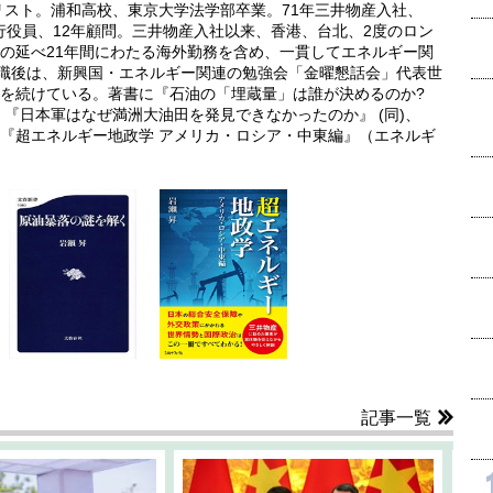
リスト。浦和高校、東京大学法学部卒業。71年三井物産入社、
執行役員、12年顧問。三井物産入社以来、香港、台北、2度のロン
の延べ21年間にわたる海外勤務を含め、一貫してエネルギー関
退職後は、新興国・エネルギー関連の勉強会「金曜懇話会」代表世
を続けている。著書に『石油の「埋蔵量」は誰が決めるのか?
『日本軍はなぜ満洲大油田を発見できなかったのか』 (同)、
『超エネルギー地政学 アメリカ・ロシア・中東編』（エネルギ
記事一覧