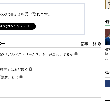
事のお知らせを受け取れます。
無
@Fsightさんをフォロー
バー
記事一覧
4
談
焦点「ノルドストリーム２」を「武器化」するか
た
不確実」はまだ続く
注
「誤解」とは