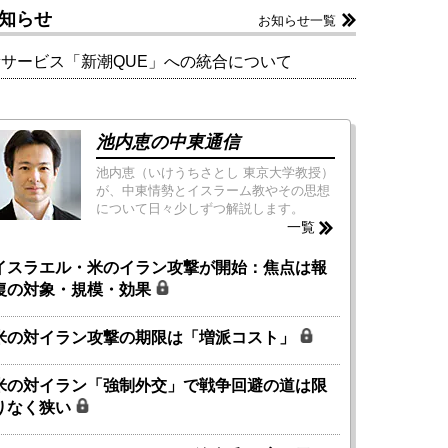
知らせ
お知らせ一覧
新サービス「新潮QUE」への統合について
池内恵の中東通信
池内恵（いけうちさとし 東京大学教授）
が、中東情勢とイスラーム教やその思想
について日々少しずつ解説します。
一覧
イスラエル・米のイラン攻撃が開始：焦点は報
復の対象・規模・効果
米の対イラン攻撃の期限は「増派コスト」
米の対イラン「強制外交」で戦争回避の道は限
りなく狭い