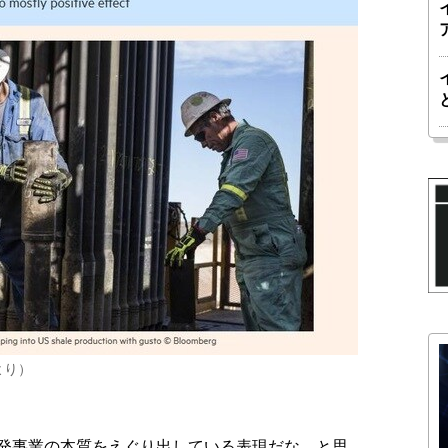
より）
発事業の本質をえぐり出している表現だな、と思