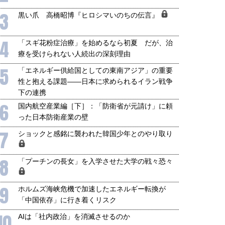
3
黒い爪 高橋昭博『ヒロシマいのちの伝言』
4
「スギ花粉症治療」を始めるなら初夏 だが、治
療を受けられない人続出の深刻理由
5
「エネルギー供給国としての東南アジア」の重要
性と抱える課題――日本に求められるイラン戦争
下の連携
6
国内航空産業編［下］：「防衛省が元請け」に頼
った日本防衛産業の壁
7
ショックと感銘に襲われた韓国少年とのやり取り
国にも理解してほしい「極東
ホルムズ海峡危機で加速したエ
8
「プーチンの長女」を入学させた大学の戦々恐々
905年体制」における日米韓安
ネルギー転換が「中国依存」に
保障協力の意味
行き着くリスク
和泰明
小山堅
9
ホルムズ海峡危機で加速したエネルギー転換が
6年5月15日
2026年5月14日
「中国依存」に行き着くリスク
10
AIは「社内政治」を消滅させるのか