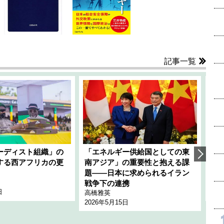
記事一覧
ーディスト組織」の
「エネルギー供給国としての東
韓
する西アフリカの更
南アジア」の重要性と抱える課
1
題――日本に求められるイラン
全
千々
戦争下の連携
日
202
高橋雅英
2026年5月15日