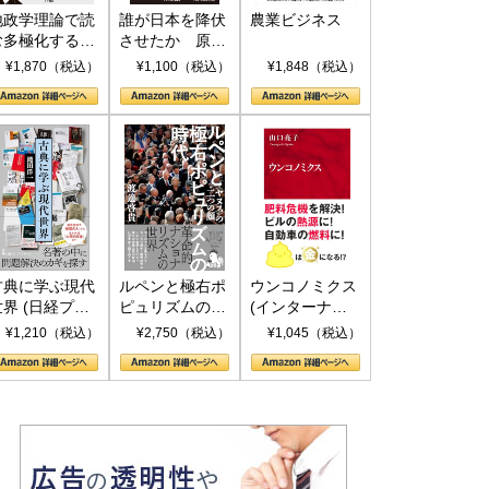
地政学理論で読
誰が日本を降伏
農業ビジネス
む多極化する世
させたか 原爆
界：トランプと
投下、ソ連参
¥1,870（税込）
¥1,100（税込）
¥1,848（税込）
RICSの挑戦
戦、そして聖断
(PHP新書)
古典に学ぶ現代
ルペンと極右ポ
ウンコノミクス
世界 (日経プレ
ピュリズムの時
(インターナシ
ミアシリーズ)
代：〈ヤヌス〉
ョナル新書)
¥1,210（税込）
¥2,750（税込）
¥1,045（税込）
の二つの顔