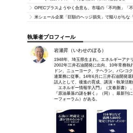
OPECプラスようやく合意も、市場の「不均衡」「
米シェール企業「巨額のヘッジ損失」で陥りがちな
執筆者プロフィール
岩瀬昇（いわせのぼる）
1948年、埼玉県生まれ。エネルギーアナ
2002年三井石油開発に出向、10年常務
ドン、ニューヨーク、テヘラン、バンコク
連業務に従事。14年6月に三井石油開発
話人として、後進の育成、講演・執筆活動
エネルギー情報学入門』（文春新書） 、
『原油暴落の謎を解く』（同）、最新刊に
ーフォーラム）がある。