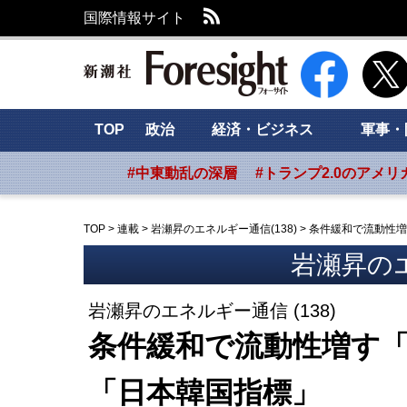
RSS
国際情報サイト
新潮社 Foresig
TOP
政治
経済・ビジネス
軍事・
#中東動乱の深層
#トランプ2.0のアメリ
TOP
>
連載
>
岩瀬昇のエネルギー通信(138)
>
条件緩和で流動性増
岩瀬昇の
岩瀬昇のエネルギー通信 (138)
条件緩和で流動性増す「
「日本韓国指標」