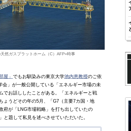
天然ガスプラットホーム（C）AFP=時事
部屋」
でもお馴染みの東京大学
池内恵教授
のご依
究学会」が一般公開している「エネルギー市場の未
ムでお話ししたことがある。「エネルギーと戦
ちょうどその年の5月、「G7（主要7カ国・地
政府が「LNG市場戦略」を打ち出していたの
？」と題して私見を述べさせていただいた。