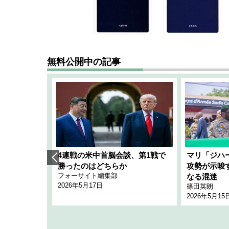
無料公開中の記事
艦隊」構想
4連戦の米中首脳会談、第1戦で
マリ「ジハ
「空白」
勝ったのはどちらか
攻勢が示唆
フォーサイト編集部
のか
なる混迷
2026年5月17日
篠田英朗
2026年5月15