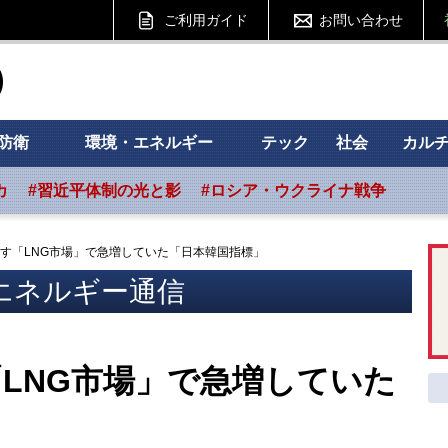
ご利用ガイド
お問い合わせ
ht フォーサイト
防衛
環境・エネルギー
テック
社会
カル
カ
#習近平体制の光と影
#ロシア・ウクライナ戦争
す「LNG市場」で急増していた「日本韓国指標」
エネルギー通信
LNG市場」で急増していた