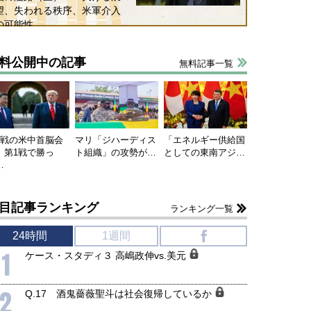
望、失われる秩序、米軍介入
の可能性
料公開中の記事
無料記事一覧
連戦の米中首脳会
マリ「ジハーディス
「エネルギー供給国
、第1戦で勝っ
ト組織」の攻勢が…
としての東南アジ…
…
目記事ランキング
ランキング一覧
24時間
1週間
f
1
ケース・スタディ３ 高嶋政伸vs.美元
2
Q.17 酒鬼薔薇聖斗は社会復帰しているか