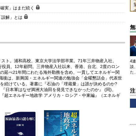
不確実」はまだ続く
「誤解」とは
無
リスト。浦和高校、東京大学法学部卒業。71年三井物産入社、
4
執行役員、12年顧問。三井物産入社以来、香港、台北、2度のロン
談
の延べ21年間にわたる海外勤務を含め、一貫してエネルギー関
た
退職後は、新興国・エネルギー関連の勉強会「金曜懇話会」代表世
を続けている。著書に『石油の「埋蔵量」は誰が決めるのか?
『日本軍はなぜ満洲大油田を発見できなかったのか』 (同)、
注
『超エネルギー地政学 アメリカ・ロシア・中東編』（エネルギ