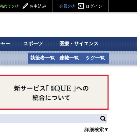
初めての方
お申込み
会員の方
ログイン
チャー
スポーツ
医療・サイエンス
執筆者一覧
連載一覧
タグ一覧
詳細検索▼