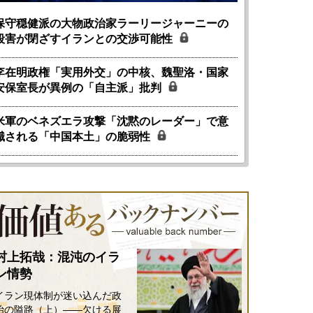
保守穏健派の大物政治家ラーリージャーニーの
殺害が閉ざすイランとの交渉可能性
李在明政権「実用外交」の中核、魏聖洛・国家
安保室長が異例の「自主派」批判
米軍のベネズエラ攻撃「沈黙のレーダー」で意
識される「中国本土」の脆弱性
村上拓哉：混沌のイラ
ン情勢
イラン現体制が迷い込んだ政
治の隘路（上）――欠ける展