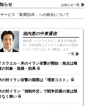
知らせ
お知らせ一覧
新サービス「新潮QUE」への統合について
池内恵の中東通信
池内恵（いけうちさとし 東京大学教授）
が、中東情勢とイスラーム教やその思想
について日々少しずつ解説します。
一覧
イスラエル・米のイラン攻撃が開始：焦点は報
復の対象・規模・効果
米の対イラン攻撃の期限は「増派コスト」
米の対イラン「強制外交」で戦争回避の道は限
りなく狭い