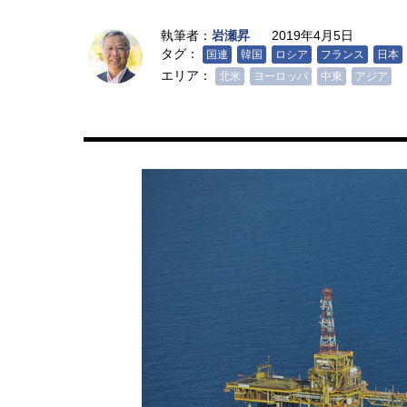
執筆者：
岩瀬昇
2019年4月5日
タグ：
国連
韓国
ロシア
フランス
日本
エリア：
北米
ヨーロッパ
中東
アジア