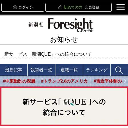
ログイン
初めての方
会員登録
お知らせ
新サービス「新潮QUE」への統合について
最新記事
執筆者一覧
連載一覧
ランキング
#中東動乱の深層
#トランプ2.0のアメリカ
#習近平体制の光