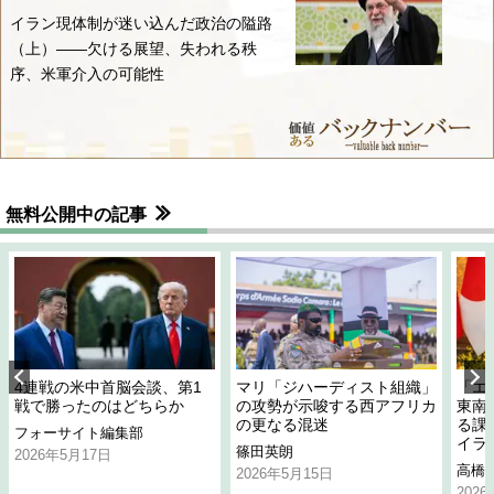
イラン現体制が迷い込んだ政治の隘路
（上）――欠ける展望、失われる秩
序、米軍介入の可能性
無料公開中の記事
4連戦の米中首脳会談、第1
マリ「ジハーディスト組織」
「エ
戦で勝ったのはどちらか
の攻勢が示唆する西アフリカ
東南
の更なる混迷
る課
フォーサイト編集部
イラ
篠田英朗
2026年5月17日
高橋
2026年5月15日
202