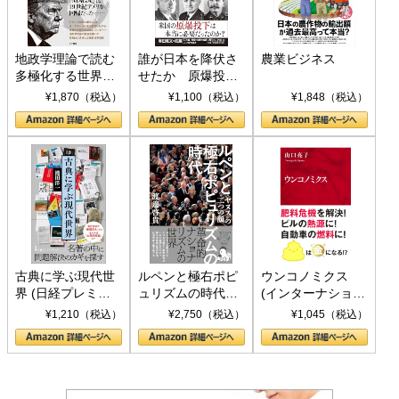
地政学理論で読む
誰が日本を降伏さ
農業ビジネス
多極化する世界：
せたか 原爆投
トランプとBRICS
下、ソ連参戦、そ
¥1,870（税込）
¥1,100（税込）
¥1,848（税込）
の挑戦
して聖断 (PHP新
書)
古典に学ぶ現代世
ルペンと極右ポピ
ウンコノミクス
界 (日経プレミア
ュリズムの時代：
(インターナショナ
シリーズ)
〈ヤヌス〉の二つ
ル新書)
¥1,210（税込）
¥2,750（税込）
¥1,045（税込）
の顔