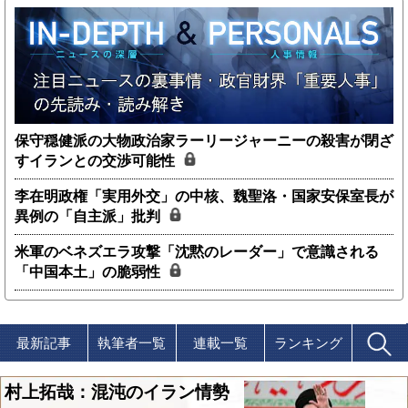
保守穏健派の大物政治家ラーリージャーニーの殺害が閉ざ
すイランとの交渉可能性
李在明政権「実用外交」の中核、魏聖洛・国家安保室長が
異例の「自主派」批判
米軍のベネズエラ攻撃「沈黙のレーダー」で意識される
「中国本土」の脆弱性
最新記事
執筆者一覧
連載一覧
ランキング
村上拓哉：混沌のイラン情勢