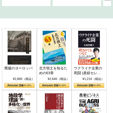
廃墟のヨーロッパ
北方領土を知るた
ウクライナ企業の
めの63章
死闘 (産経セレク
ト S 039)
¥2,860（税込）
¥2,640（税込）
¥1,210（税込）