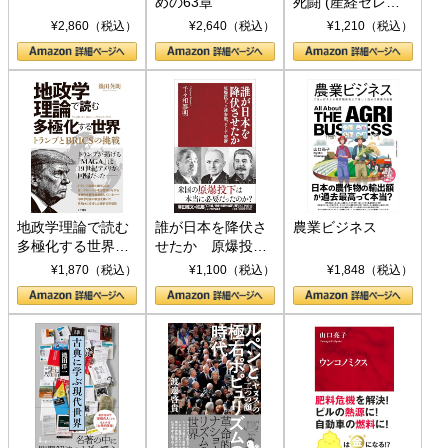
めの63章
死闘 (産経セレク
ト S 039)
¥2,860（税込）
¥2,640（税込）
¥1,210（税込）
地政学理論で読む
誰が日本を降伏さ
農業ビジネス
多極化する世界：
せたか 原爆投
トランプとBRICS
下、ソ連参戦、そ
¥1,870（税込）
¥1,100（税込）
¥1,848（税込）
の挑戦
して聖断 (PHP新
書)