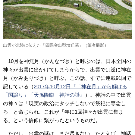
出雲が北陸に伝えた「四隅突出型墳丘墓」（筆者撮影）
10月を神無月（かんなづき）と呼ぶのは、日本全国の
神々が出雲に出かけてしまうからで、出雲では逆に神在
月（かみありづき）と呼ぶ。この話、すでに連載91回で
記している（
2017年10月12日『「神在月」から解ける
「国譲り」「天孫降臨」神話の謎』
）。神話の中で出雲
の神々は「現実の政治にタッチしないで祭祀に専念し
ろ」と命じられ、これが「年に1回神々が出雲に集ま
る」という信仰に繋がったというものだ。
ただし、出雲の謎は、まだ尽きない。たとえば、神話