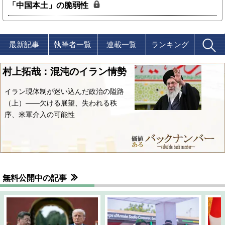
「中国本土」の脆弱性
最新記事
執筆者一覧
連載一覧
ランキング
村上拓哉：混沌のイラン情勢
イラン現体制が迷い込んだ政治の隘路
（上）――欠ける展望、失われる秩
序、米軍介入の可能性
無料公開中の記事