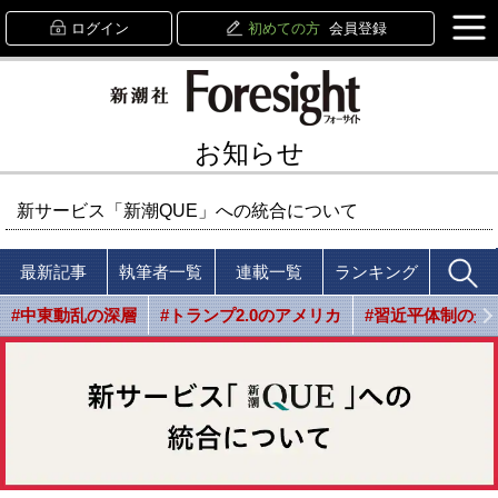
ログイン
初めての方
会員登録
お知らせ
新サービス「新潮QUE」への統合について
最新記事
執筆者一覧
連載一覧
ランキング
#中東動乱の深層
#トランプ2.0のアメリカ
#習近平体制の光