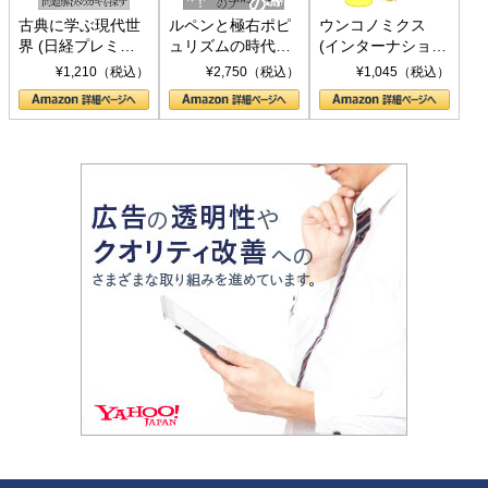
古典に学ぶ現代世
ルペンと極右ポピ
ウンコノミクス
界 (日経プレミア
ュリズムの時代：
(インターナショナ
シリーズ)
〈ヤヌス〉の二つ
ル新書)
¥1,210（税込）
¥2,750（税込）
¥1,045（税込）
の顔