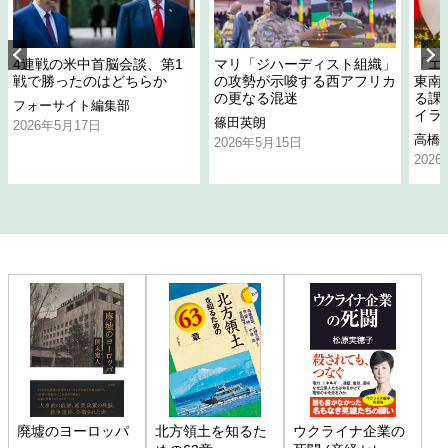
4連戦の米中首脳会談、第1
マリ「ジハーディスト組織」
「エ
戦で勝ったのはどちらか
の攻勢が示唆する西アフリカ
東南
の更なる混迷
る課
フォーサイト編集部
イラ
篠田英朗
2026年5月17日
高橋
2026年5月15日
202
廃墟のヨーロッパ
北方領土を知るた
ウクライナ企業の