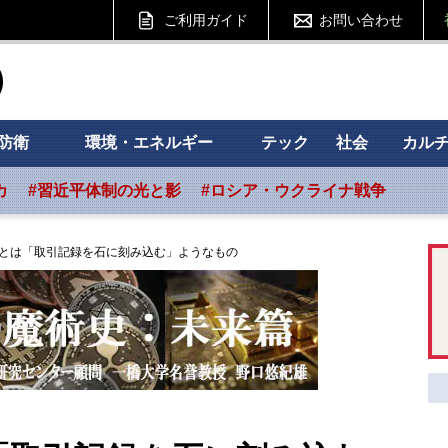
ご利用ガイド
お問い合わせ
ht フォーサイト
防衛
環境・エネルギー
テック
社会
カル
カ
#習近平体制の光と影
#ロシア・ウクライナ戦争
とは「取引記録を石に刻み込む」ようなもの