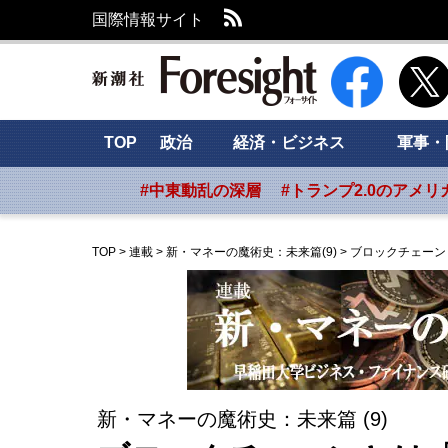
RSS
国際情報サイト
新潮社 Foresig
TOP
政治
経済・ビジネス
軍事・
#中東動乱の深層
#トランプ2.0のアメリ
TOP
>
連載
>
新・マネーの魔術史：未来篇(9)
>
ブロックチェーン
新・マネーの魔術史：未来篇 (9)