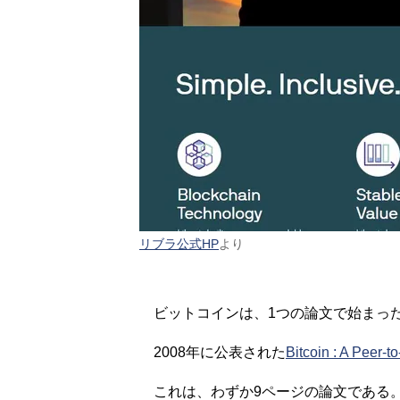
リブラ公式HP
より
ビットコインは、1つの論文で始まっ
2008年に公表された
Bitcoin : A Peer-
これは、わずか9ページの論文である