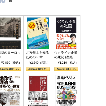
廃墟のヨーロッ
北方領土を知る
ウクライナ企業
パ
ための63章
の死闘 (産経セ
レクト S 039)
¥2,860（税込）
¥2,640（税込）
¥1,210（税込）
国にも理解してほしい「極東
ホルムズ海峡危機で加速したエ
905年体制」における日米韓安
ネルギー転換が「中国依存」に
保障協力の意味
行き着くリスク
和泰明
小山堅
6年5月15日
2026年5月14日