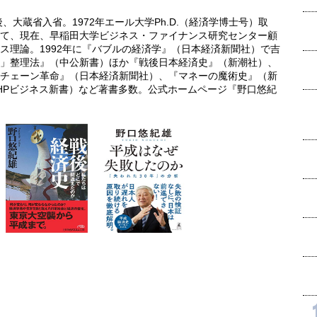
、大蔵省入省。1972年エール大学Ph.D.（経済学博士号）取
て、現在、早稲田大学ビジネス・ファイナンス研究センター顧
ス理論。1992年に『バブルの経済学』（日本経済新聞社）で吉
」整理法』（中公新書）ほか『戦後日本経済史』（新潮社）、
チェーン革命』（日本経済新聞社）、『マネーの魔術史』（新
PHPビジネス新書）など著書多数。公式ホームページ『野口悠紀