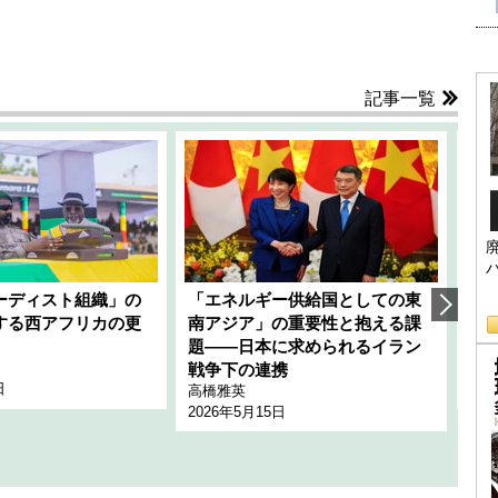
記事一覧
ーディスト組織」の
「エネルギー供給国としての東
韓
する西アフリカの更
南アジア」の重要性と抱える課
1
題――日本に求められるイラン
全
千々
戦争下の連携
日
202
高橋雅英
2026年5月15日