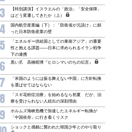
3
【特別講演】イスラエルの「政治」「安全保障」
はどう変遷してきたか（上）
4
国内航空産業編［下］：「防衛省が元請け」に頼
った日本防衛産業の壁
5
「エネルギー供給国としての東南アジア」の重要
性と抱える課題――日本に求められるイラン戦争
下の連携
6
黒い爪 高橋昭博『ヒロシマいのちの伝言』
7
「米国のようには振る舞えない中国」に方針転換
を選ばせてはならない
8
「スギ花粉症治療」を始めるなら初夏 だが、治
療を受けられない人続出の深刻理由
9
ホルムズ海峡危機で加速したエネルギー転換が
「中国依存」に行き着くリスク
10
ショックと感銘に襲われた韓国少年とのやり取り