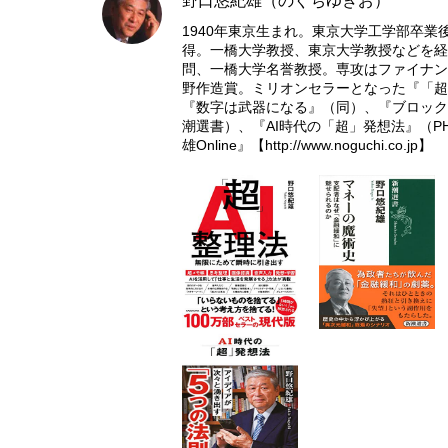
野口悠紀雄（のぐちゆきお）
1940年東京生まれ。東京大学工学部卒業後
得。一橋大学教授、東京大学教授などを経
問、一橋大学名誉教授。専攻はファイナン
野作造賞。ミリオンセラーとなった『「超
『数字は武器になる』（同）、『ブロック
潮選書）、『AI時代の「超」発想法』（
雄Online』【
http://www.noguchi.co.jp
】