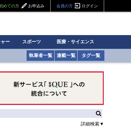
初めての方
お申込み
会員の方
ログイン
チャー
スポーツ
医療・サイエンス
執筆者一覧
連載一覧
タグ一覧
詳細検索▼