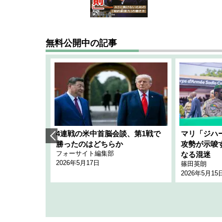
無料公開中の記事
艦隊」構想
4連戦の米中首脳会談、第1戦で
マリ「ジハ
「空白」
勝ったのはどちらか
攻勢が示唆
フォーサイト編集部
のか
なる混迷
2026年5月17日
篠田英朗
2026年5月15