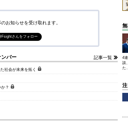
事のお知らせを受け取れます。
無
@Fsightさんをフォロー
ナンバー
記事一覧
4
談
た
した社会が未来を拓く
注
いか？