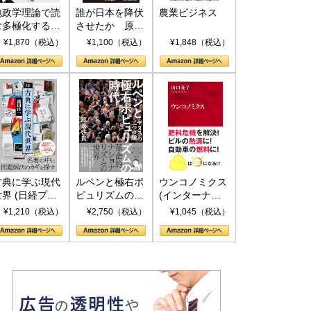
地政学理論で読
誰が日本を降伏
農業ビジネス
む多極化する世
させたか 原爆
界：トランプと
投下、ソ連参
¥1,870（税込）
¥1,100（税込）
¥1,848（税込）
RICSの挑戦
戦、そして聖断
(PHP新書)
古典に学ぶ現代
ルペンと極右ポ
ウンコノミクス
世界 (日経プレ
ピュリズムの時
(インターナシ
ミアシリーズ)
代：〈ヤヌス〉
ョナル新書)
¥1,210（税込）
¥2,750（税込）
¥1,045（税込）
の二つの顔