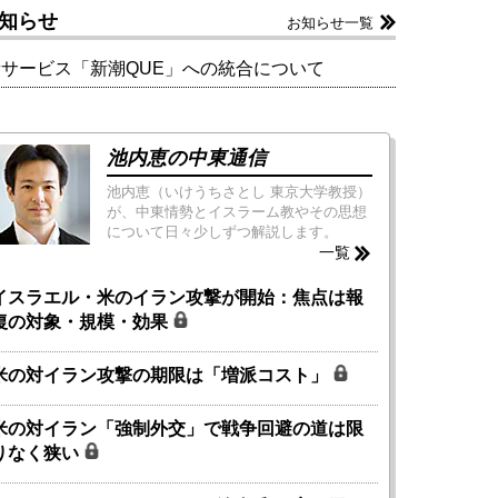
知らせ
お知らせ一覧
新サービス「新潮QUE」への統合について
池内恵の中東通信
池内恵（いけうちさとし 東京大学教授）
が、中東情勢とイスラーム教やその思想
について日々少しずつ解説します。
一覧
イスラエル・米のイラン攻撃が開始：焦点は報
復の対象・規模・効果
米の対イラン攻撃の期限は「増派コスト」
米の対イラン「強制外交」で戦争回避の道は限
りなく狭い