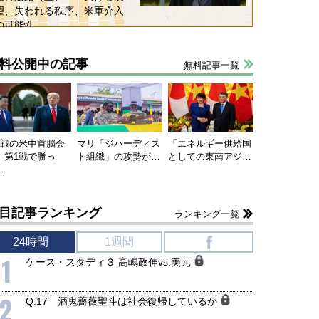
望、失われる秩序、米軍介入
の可能性
料公開中の記事
無料記事一覧
連戦の米中首脳会
マリ「ジハーディス
「エネルギー供給国
、第1戦で勝っ
ト組織」の攻勢が…
としての東南アジ…
…
目記事ランキング
ランキング一覧
24時間
1週間
f
1
ケース・スタディ３ 高嶋政伸vs.美元
2
Q.17 酒鬼薔薇聖斗は社会復帰しているか