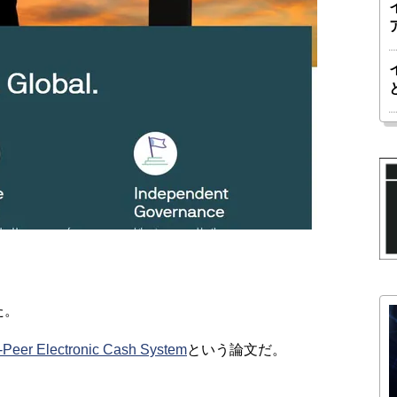
た。
to-Peer Electronic Cash System
という論文だ。
。