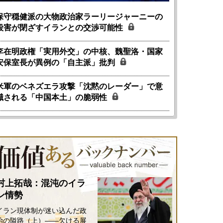
保守穏健派の大物政治家ラーリージャーニーの
殺害が閉ざすイランとの交渉可能性
李在明政権「実用外交」の中核、魏聖洛・国家
安保室長が異例の「自主派」批判
米軍のベネズエラ攻撃「沈黙のレーダー」で意
識される「中国本土」の脆弱性
村上拓哉：混沌のイラ
ン情勢
イラン現体制が迷い込んだ政
治の隘路（上）――欠ける展