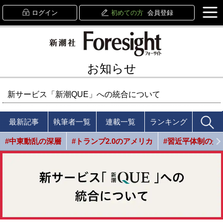
ログイン
初めての方
会員登録
お知らせ
新サービス「新潮QUE」への統合について
最新記事
執筆者一覧
連載一覧
ランキング
#中東動乱の深層
#トランプ2.0のアメリカ
#習近平体制の光