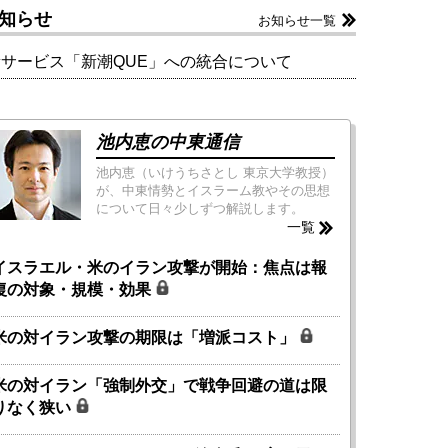
知らせ
お知らせ一覧
新サービス「新潮QUE」への統合について
池内恵の中東通信
池内恵（いけうちさとし 東京大学教授）
が、中東情勢とイスラーム教やその思想
について日々少しずつ解説します。
一覧
イスラエル・米のイラン攻撃が開始：焦点は報
復の対象・規模・効果
米の対イラン攻撃の期限は「増派コスト」
米の対イラン「強制外交」で戦争回避の道は限
りなく狭い