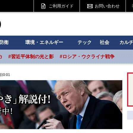
ご利用ガイド
お問い合わせ
ht フォーサイト
防衛
環境・エネルギー
テック
社会
カル
カ
#習近平体制の光と影
#ロシア・ウクライナ戦争
日0:01