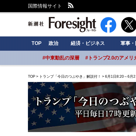
RSS
国際情報サイト
新潮社 Foresig
TOP
政治
経済・ビジネス
軍事・
#中東動乱の深層
#トランプ2.0のアメリ
TOP
>
トランプ「今日のつぶやき」解説付！
>
6月1日8:20～6月2