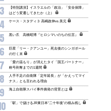
3
【特別講演】イスラエルの「政治」「安全保障」
はどう変遷してきたか（上）
4
ケース・スタディ３ 高嶋政伸vs.美元
5
黒い爪 高橋昭博『ヒロシマいのちの伝言』
6
巨星「リー・クアンユー」死去後のシンガポール
の行く末
7
「愛の温もり」が消えたタイ「国王パートナー」
称号剥奪までの1週間
8
人手不足の自衛隊「定年延長」が「かえってマイ
ナス」とも言われる理由
9
海上自衛隊スパイ事件摘発の背景とは
10
「駅」で儲けるJR東日本“二十年後”の積み残し