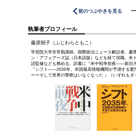
前のつぶやきを見る
執筆者プロフィール
藤原朝子（ふじわらともこ）
学習院大学非常勤講師。国際政治ニュース解説者。慶
ン・アフェアーズ誌（日本語版）などを経て現職。米
語監修なども務める。訳書に『米中戦争前夜――新旧
『シフト――2035年、米国最高情報機関が予測する
ーーそして世界の警察はいなくなった 』（いずれもダ