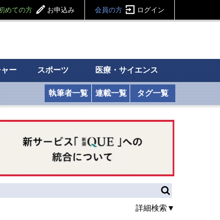
初めての方
お申込み
会員の方
ログイン
チャー
スポーツ
医療・サイエンス
執筆者一覧
連載一覧
タグ一覧
詳細検索▼