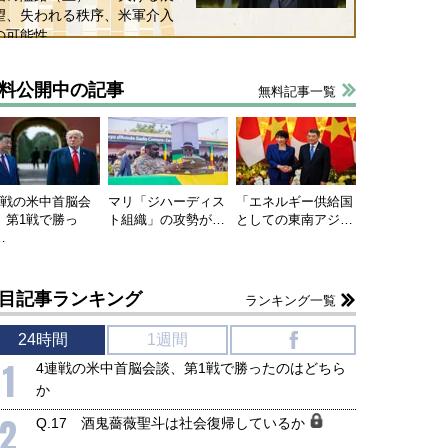
望、失われる秩序、米軍介入
の可能性
料公開中の記事
無料記事一覧
連戦の米中首脳会
マリ「ジハーディス
「エネルギー供給国
、第1戦で勝っ
ト組織」の攻勢が…
としての東南アジ…
…
目記事ランキング
ランキング一覧
24時間
1週間
f
1
4連戦の米中首脳会談、第1戦で勝ったのはどちら
か
2
Q.17 酒鬼薔薇聖斗は社会復帰しているか