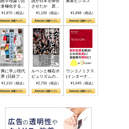
地政学理論で読
誰が日本を降伏
農業ビジネス
む多極化する世
させたか 原爆
界：トランプと
投下、ソ連参
¥1,870（税込）
¥1,100（税込）
¥1,848（税込）
RICSの挑戦
戦、そして聖断
(PHP新書)
古典に学ぶ現代
ルペンと極右ポ
ウンコノミクス
世界 (日経プレ
ピュリズムの時
(インターナシ
ミアシリーズ)
代：〈ヤヌス〉
ョナル新書)
¥1,210（税込）
¥2,750（税込）
¥1,045（税込）
の二つの顔