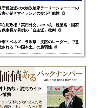
保守穏健派の大物政治家ラーリージャーニーの
殺害が閉ざすイランとの交渉可能性
李在明政権「実用外交」の中核、魏聖洛・国家
安保室長が異例の「自主派」批判
米軍のベネズエラ攻撃「沈黙のレーダー」で意
識される「中国本土」の脆弱性
村上拓哉：混沌のイラ
ン情勢
イラン現体制が迷い込んだ政
治の隘路（上）――欠ける展