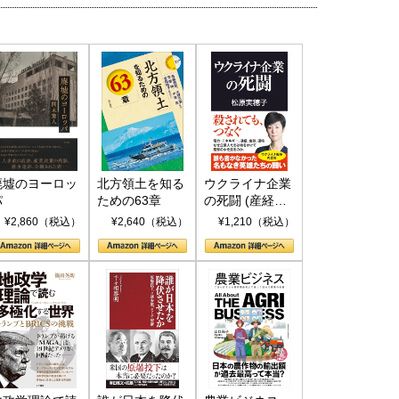
廃墟のヨーロッ
北方領土を知る
ウクライナ企業
パ
ための63章
の死闘 (産経セ
レクト S 039)
¥2,860（税込）
¥2,640（税込）
¥1,210（税込）