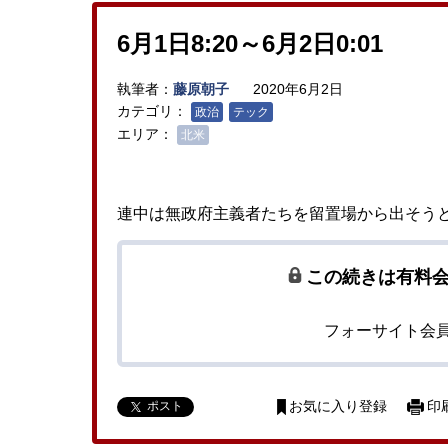
6月1日8:20～6月2日0:01
執筆者：
藤原朝子
2020年6月2日
カテゴリ：
政治
テック
エリア：
北米
連中は無政府主義者たちを留置場から出そう
この続きは有料
フォーサイト会
ポスト
お気に入り登録
印