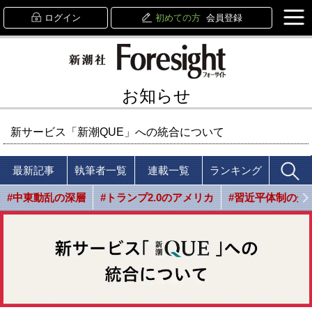
ログイン
初めての方
会員登録
お知らせ
新サービス「新潮QUE」への統合について
最新記事
執筆者一覧
連載一覧
ランキング
#中東動乱の深層
#トランプ2.0のアメリカ
#習近平体制の光