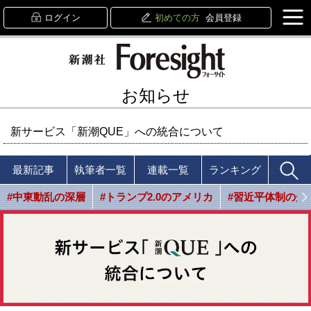
ログイン
初めての方
会員登録
お知らせ
新サービス「新潮QUE」への統合について
最新記事
執筆者一覧
連載一覧
ランキング
#中東動乱の深層
#トランプ2.0のアメリカ
#習近平体制の光