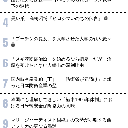
下の連携
4
黒い爪 高橋昭博『ヒロシマいのちの伝言』
5
「プーチンの長女」を入学させた大学の戦々恐々
6
「スギ花粉症治療」を始めるなら初夏 だが、治
療を受けられない人続出の深刻理由
7
国内航空産業編［下］：「防衛省が元請け」に頼
った日本防衛産業の壁
8
韓国にも理解してほしい「極東1905年体制」にお
ける日米韓安全保障協力の意味
9
マリ「ジハーディスト組織」の攻勢が示唆する西
アフリカの更なる混迷