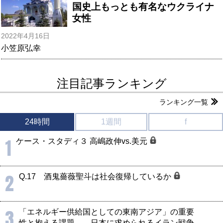
国史上もっとも有名なウクライナ
女性
2022年4月16日
小笠原弘幸
注目記事ランキング
ランキング一覧
24時間
1週間
f
1
ケース・スタディ３ 高嶋政伸vs.美元
2
Q.17 酒鬼薔薇聖斗は社会復帰しているか
3
「エネルギー供給国としての東南アジア」の重要
性と抱える課題――日本に求められるイラン戦争