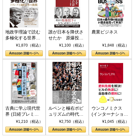
地政学理論で読む
誰が日本を降伏さ
農業ビジネス
多極化する世界：
せたか 原爆投
トランプとBRICS
下、ソ連参戦、そ
¥1,870（税込）
¥1,100（税込）
¥1,848（税込）
の挑戦
して聖断 (PHP新
書)
古典に学ぶ現代世
ルペンと極右ポピ
ウンコノミクス
界 (日経プレミア
ュリズムの時代：
(インターナショナ
シリーズ)
〈ヤヌス〉の二つ
ル新書)
¥1,210（税込）
¥2,750（税込）
¥1,045（税込）
の顔