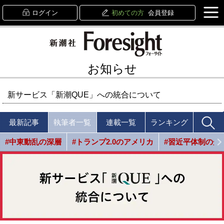
ログイン
初めての方
会員登録
お知らせ
新サービス「新潮QUE」への統合について
最新記事
執筆者一覧
連載一覧
ランキング
#中東動乱の深層
#トランプ2.0のアメリカ
#習近平体制の光