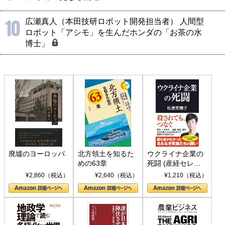
10
広瀬真人（本田技研ロボット開発担当者） 人間型
ロボット「アシモ」を生んだホンダの「お茶の水
博士」
廃墟のヨーロッパ
北方領土を知るた
ウクライナ企業の
めの63章
死闘 (産経セレク
ト S 039)
¥2,860（税込）
¥2,640（税込）
¥1,210（税込）