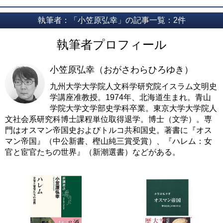
執筆者：「小笠原弘幸」の記事一覧：2件
執筆者プロフィール
小笠原弘幸（おがさわらひろゆき）
九州大学大学院人文科学研究院イスラム文明史
学講座准教授。1974年、北海道生まれ。青山
学院大学文学部史学科卒業。東京大学大学院人
文社会系研究科博士課程単位取得退学。博士（文学）。専
門はオスマン帝国史およびトルコ共和国史。著書に『オス
マン帝国』（中公新書、樫山純三賞受賞）、『ハレム：女
官と宦官たちの世界』（新潮選書）などがある。