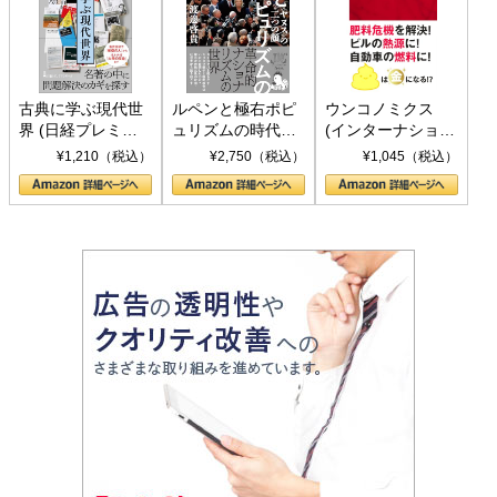
古典に学ぶ現代世
ルペンと極右ポピ
ウンコノミクス
界 (日経プレミア
ュリズムの時代：
(インターナショナ
シリーズ)
〈ヤヌス〉の二つ
ル新書)
¥1,210（税込）
¥2,750（税込）
¥1,045（税込）
の顔