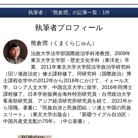
執筆者：「熊倉潤」の記事一覧：1件
執筆者プロフィール
熊倉潤（くまくらじゅん）
法政大学法学部国際政治学科准教授。2009年
東京大学文学部・歴史文化学科（東洋史）卒
業、2011年東京大学大学院法学政治学研究科
（旧ソ連政治史）修士課程修了。同研究科（国際政治）博
士課程在学中の2012年から2016年にかけて、イェール大
学、ロシア人文大学、中国北京大学に留学。2016年同博士
課程修了。日本学術振興会海外特別研究員・台湾政治大学
客座助研究員、アジア経済研究所研究員を経て、2021年か
ら現職。著書に『民族自決と民族団結：ソ連と中国の民族
エリート』（東京大学出版会）、『新疆ウイグル自治区：
中国共産党支配の70年』（中公新書）。