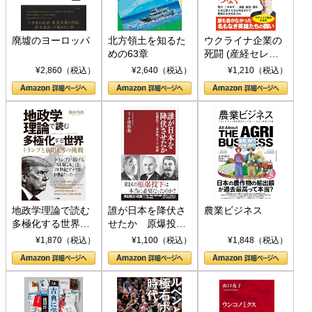
廃墟のヨーロッパ
北方領土を知るた
ウクライナ企業の
めの63章
死闘 (産経セレク
ト S 039)
¥2,860（税込）
¥2,640（税込）
¥1,210（税込）
地政学理論で読む
誰が日本を降伏さ
農業ビジネス
多極化する世界：
せたか 原爆投
トランプとBRICS
下、ソ連参戦、そ
¥1,870（税込）
¥1,100（税込）
¥1,848（税込）
の挑戦
して聖断 (PHP新
書)