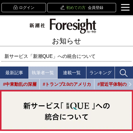
ログイン
初めての方
会員登録
お知らせ
新サービス「新潮QUE」への統合について
最新記事
執筆者一覧
連載一覧
ランキング
#中東動乱の深層
#トランプ2.0のアメリカ
#習近平体制の光