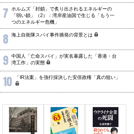
7
ホルムズ「封鎖」で炙り出されるエネルギーの
「弱い鎖」（2）：湾岸産油国で生じる「もう一
つのエネルギー危機」
8
海上自衛隊スパイ事件摘発の背景とは
9
中国人「亡命スパイ」が実名暴露した「香港・台
湾工作」の実態
10
「IR法案」を強行採決した安倍政権「真の狙い」