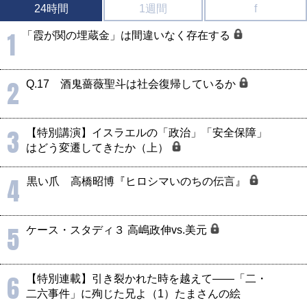
24時間
1週間
f
1
「霞が関の埋蔵金」は間違いなく存在する
2
Q.17 酒鬼薔薇聖斗は社会復帰しているか
3
【特別講演】イスラエルの「政治」「安全保障」
はどう変遷してきたか（上）
4
黒い爪 高橋昭博『ヒロシマいのちの伝言』
5
ケース・スタディ３ 高嶋政伸vs.美元
6
【特別連載】引き裂かれた時を越えて――「二・
二六事件」に殉じた兄よ（1）たまさんの絵