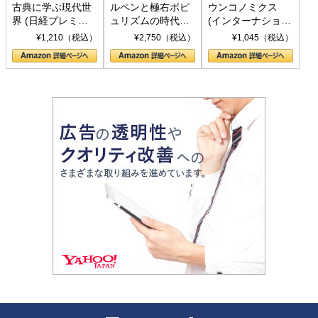
古典に学ぶ現代世
ルペンと極右ポピ
ウンコノミクス
界 (日経プレミア
ュリズムの時代：
(インターナショナ
シリーズ)
〈ヤヌス〉の二つ
ル新書)
¥1,210（税込）
¥2,750（税込）
¥1,045（税込）
の顔