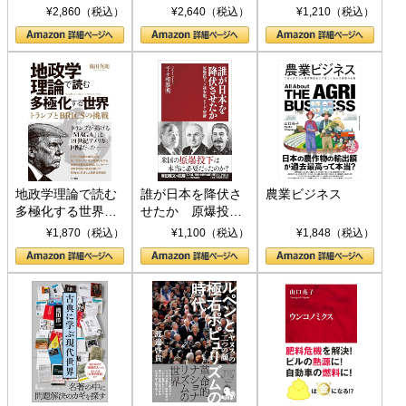
ト S 039)
¥2,860（税込）
¥2,640（税込）
¥1,210（税込）
地政学理論で読む
誰が日本を降伏さ
農業ビジネス
多極化する世界：
せたか 原爆投
トランプとBRICS
下、ソ連参戦、そ
¥1,870（税込）
¥1,100（税込）
¥1,848（税込）
の挑戦
して聖断 (PHP新
書)