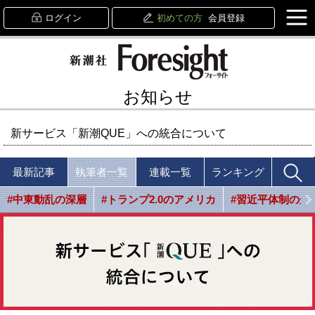
ログイン
初めての方
会員登録
お知らせ
新サービス「新潮QUE」への統合について
最新記事
執筆者一覧
連載一覧
ランキング
#中東動乱の深層
#トランプ2.0のアメリカ
#習近平体制の光