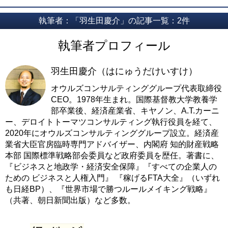
執筆者：「羽生田慶介」の記事一覧：2件
執筆者プロフィール
羽生田慶介（はにゅうだけいすけ）
オウルズコンサルティンググループ代表取締役
CEO。1978年生まれ。国際基督教大学教養学
部卒業後、経済産業省、キヤノン、A.T.カーニ
ー、デロイトトーマツコンサルティング執行役員を経て、
2020年にオウルズコンサルティンググループ設立。経済産
業省大臣官房臨時専門アドバイザー、内閣府 知的財産戦略
本部 国際標準戦略部会委員など政府委員を歴任。著書に、
『ビジネスと地政学・経済安全保障』『すべての企業人の
ための ビジネスと人権入門』 『稼げるFTA大全』（いずれ
も日経BP）、『世界市場で勝つルールメイキング戦略』
（共著、朝日新聞出版）など多数。