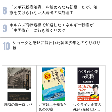
8
「スギ花粉症治療」を始めるなら初夏 だが、治
療を受けられない人続出の深刻理由
9
ホルムズ海峡危機で加速したエネルギー転換が
「中国依存」に行き着くリスク
10
ショックと感銘に襲われた韓国少年とのやり取り
廃墟のヨーロッパ
北方領土を知るた
ウクライナ企業の
めの63章
死闘 (産経セレク