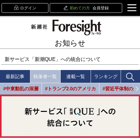
ログイン
初めての方
会員登録
お知らせ
新サービス「新潮QUE」への統合について
最新記事
執筆者一覧
連載一覧
ランキング
#中東動乱の深層
#トランプ2.0のアメリカ
#習近平体制の光