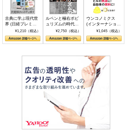
古典に学ぶ現代世
ルペンと極右ポピ
ウンコノミクス
界 (日経プレミア
ュリズムの時代：
(インターナショナ
シリーズ)
〈ヤヌス〉の二つ
ル新書)
¥1,210（税込）
¥2,750（税込）
¥1,045（税込）
の顔