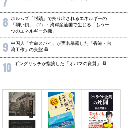
7
8
ホルムズ「封鎖」で炙り出されるエネルギーの
「弱い鎖」（2）：湾岸産油国で生じる「もう一
つのエネルギー危機」
9
中国人「亡命スパイ」が実名暴露した「香港・台
湾工作」の実態
10
ギングリッチが指摘した「オバマの資質」