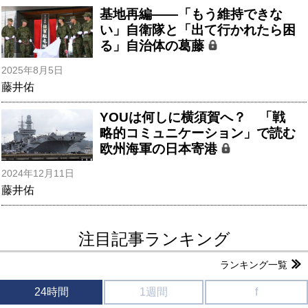
基地再編――「もう維持できな
い」自衛隊と「出て行かれたら困
る」自治体の葛藤
2025年8月5日
藤井佑
YOUは何しに横須賀へ？ 「戦
略的コミュニケーション」で読む
欧州海軍の日本寄港
2024年12月11日
藤井佑
注目記事ランキング
ランキング一覧
24時間
1週間
f