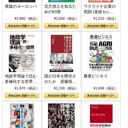
廃墟のヨーロッパ
北方領土を知るた
ウクライナ企業の
めの63章
死闘 (産経セレク
ト S 039)
¥2,860（税込）
¥2,640（税込）
¥1,210（税込）
地政学理論で読む
誰が日本を降伏さ
農業ビジネス
多極化する世界：
せたか 原爆投
トランプとBRICS
下、ソ連参戦、そ
¥1,870（税込）
¥1,100（税込）
¥1,848（税込）
の挑戦
して聖断 (PHP新
書)