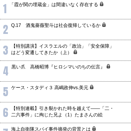
1
「霞が関の埋蔵金」は間違いなく存在する
2
Q.17 酒鬼薔薇聖斗は社会復帰しているか
3
【特別講演】イスラエルの「政治」「安全保障」
はどう変遷してきたか（上）
4
黒い爪 高橋昭博『ヒロシマいのちの伝言』
5
ケース・スタディ３ 高嶋政伸vs.美元
6
【特別連載】引き裂かれた時を越えて――「二・
二六事件」に殉じた兄よ（1）たまさんの絵
海上自衛隊スパイ事件摘発の背景とは