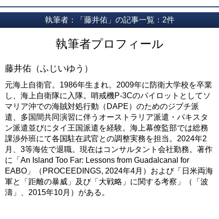
執筆者：「藤井佑」の記事一覧：2件
執筆者プロフィール
藤井佑（ふじいゆう）
元海上自衛官。1986年生まれ。2009年に防衛大学校を卒業
し、海上自衛隊に入隊。哨戒機P-3Cのパイロットとしてソ
マリア沖での海賊対処行動（DAPE）のためのジブチ派
遣、多国間共同演習に伴うオーストラリア派遣・パキスタ
ン派遣並びにタイ王国派遣を経験。海上幕僚監部では総務
課渉外班にて各国駐在武官との調整実務を担当。2024年2
月、3等海佐で退職。現在はコンサルタント会社勤務。著作
に「An Island Too Far: Lessons from Guadalcanal for
EABO」（PROCEEDINGS, 2024年4月）および「日米両海
軍と「距離の暴威」及び「大戦略」に関する考察」（「波
濤」、2015年10月）がある。