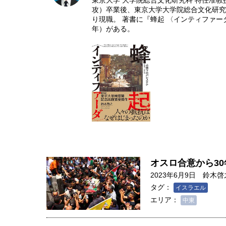
東京大学 大学院総合文化研究科 特任准
攻）卒業後、東京大学大学院総合文化研究
り現職。 著書に『蜂起 〈インティファーダ〉:
年）がある。
オスロ合意から3
2023年6月9日
鈴木啓
タグ：
イスラエル
エリア：
中東