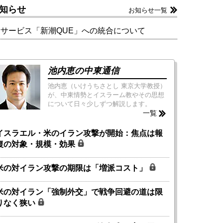
知らせ
お知らせ一覧
新サービス「新潮QUE」への統合について
池内恵の中東通信
池内恵（いけうちさとし 東京大学教授）
が、中東情勢とイスラーム教やその思想
について日々少しずつ解説します。
一覧
イスラエル・米のイラン攻撃が開始：焦点は報
復の対象・規模・効果
米の対イラン攻撃の期限は「増派コスト」
米の対イラン「強制外交」で戦争回避の道は限
りなく狭い