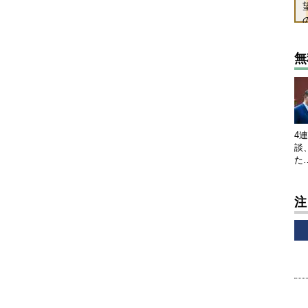
無
4
談
た
注