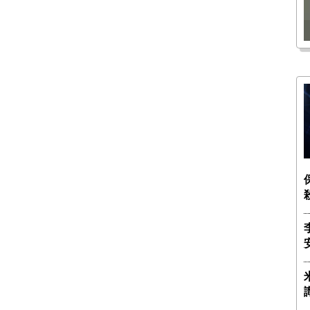
瑶子
ー長（4）｜ 関瑶子