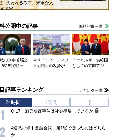
望、失われる秩序、米軍介入
の可能性
料公開中の記事
無料記事一覧
連戦の米中首脳会
マリ「ジハーディス
「エネルギー供給国
、第1戦で勝っ
ト組織」の攻勢が…
としての東南アジ…
…
目記事ランキング
ランキング一覧
24時間
1週間
f
1
Q.17 酒鬼薔薇聖斗は社会復帰しているか
2
4連戦の米中首脳会談、第1戦で勝ったのはどちら
か