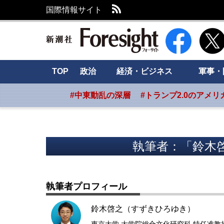
RSS
国際情報サイト
新潮社 Foresig
TOP
政治
経済・ビジネス
軍事・
#中東動乱の深層
#トランプ2.0のアメリ
執筆者：「鈴木
執筆者プロフィール
鈴木啓之（すずきひろゆき）