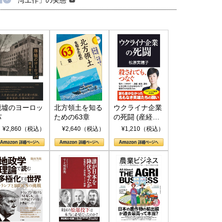
廃墟のヨーロッ
北方領土を知る
ウクライナ企業
パ
ための63章
の死闘 (産経セ
レクト S 039)
¥2,860（税込）
¥2,640（税込）
¥1,210（税込）