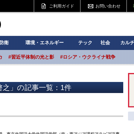
ご利用ガイド
お問い合わせ
ht フォーサイト
防衛
環境・エネルギー
テック
社会
カル
カ
#習近平体制の光と影
#ロシア・ウクライナ戦争
啓之」の記事一覧：1件