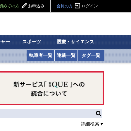
初めての方
お申込み
会員の方
ログイン
チャー
スポーツ
医療・サイエンス
執筆者一覧
連載一覧
タグ一覧
詳細検索▼