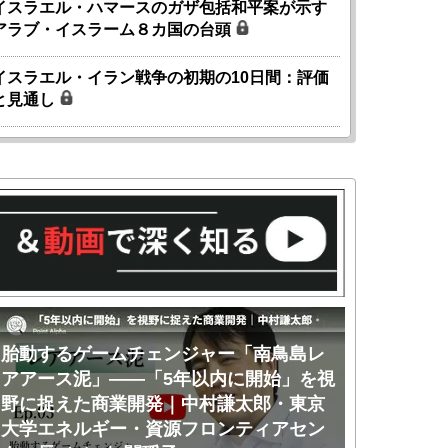
イスラエル・ハマースのガザ包括和平案が示す
アラブ・イスラーム８カ国の台頭
イスラエル・イラン戦争の初期の10日間：評価
と見通し
胎動するゲームチェンジャー「南鳥島レ
胎動するゲ
アアース泥」――「5年以内に開始」を視
アアース泥
野に捉えた商業開発｜中村謙太郎・東京
のか｜中村
大学エネルギー・資源フロンティアセン
ー・資源フ