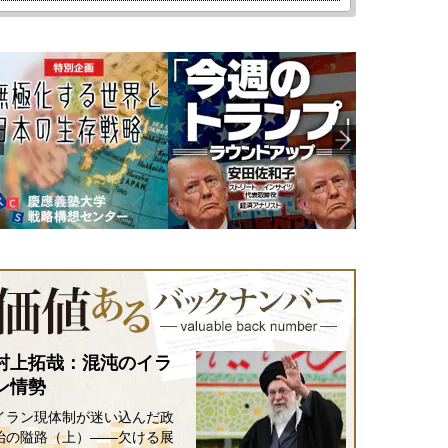
村上拓哉：混沌のイラ
ン情勢
イラン現体制が迷い込んだ政
治の隘路（上）――欠ける展