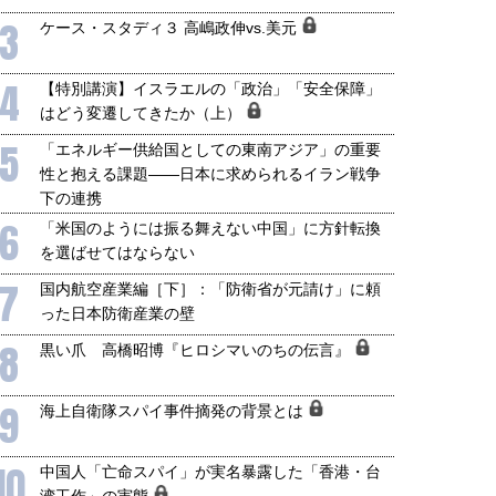
3
ケース・スタディ３ 高嶋政伸vs.美元
4
【特別講演】イスラエルの「政治」「安全保障」
はどう変遷してきたか（上）
5
「エネルギー供給国としての東南アジア」の重要
性と抱える課題――日本に求められるイラン戦争
下の連携
6
「米国のようには振る舞えない中国」に方針転換
を選ばせてはならない
7
国内航空産業編［下］：「防衛省が元請け」に頼
った日本防衛産業の壁
8
黒い爪 高橋昭博『ヒロシマいのちの伝言』
9
海上自衛隊スパイ事件摘発の背景とは
10
中国人「亡命スパイ」が実名暴露した「香港・台
湾工作」の実態