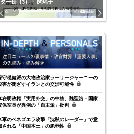
ター長（3）｜ 関瑶子
関瑶子
保守穏健派の大物政治家ラーリージャーニーの
殺害が閉ざすイランとの交渉可能性
李在明政権「実用外交」の中核、魏聖洛・国家
安保室長が異例の「自主派」批判
米軍のベネズエラ攻撃「沈黙のレーダー」で意
識される「中国本土」の脆弱性